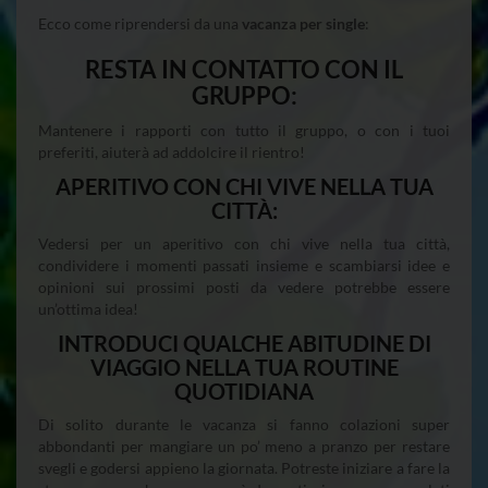
Ecco come riprendersi da una
vacanza per single
:
займ без
процентов на
RESTA IN CONTATTO CON IL
карту на 12
месяцев
GRUPPO:
Mantenere i rapporti con tutto il gruppo, o con i tuoi
preferiti, aiuterà ad addolcire il rientro!
APERITIVO CON CHI VIVE NELLA TUA
CITTÀ:
Vedersi per un aperitivo con chi vive nella tua città,
condividere i momenti passati insieme e scambiarsi idee e
opinioni sui prossimi posti da vedere potrebbe essere
un’ottima idea!
INTRODUCI QUALCHE ABITUDINE DI
VIAGGIO NELLA TUA ROUTINE
QUOTIDIANA
Di solito durante le vacanza si fanno colazioni super
abbondanti per mangiare un po’ meno a pranzo per restare
svegli e godersi appieno la giornata. Potreste iniziare a fare la