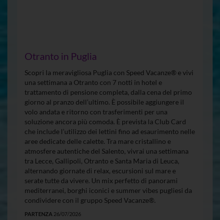
Otranto in Puglia
Scopri la meravigliosa Puglia con Speed Vacanze® e vivi
una settimana a Otranto con 7 notti in hotel e
trattamento di pensione completa, dalla cena del primo
giorno al pranzo dell’ultimo. È possibile aggiungere il
volo andata e ritorno con trasferimenti per una
soluzione ancora più comoda. È prevista la Club Card
che include l’utilizzo dei lettini fino ad esaurimento nelle
aree dedicate delle calette. Tra mare cristallino e
atmosfere autentiche del Salento, vivrai una settimana
tra Lecce, Gallipoli, Otranto e Santa Maria di Leuca,
alternando giornate di relax, escursioni sul mare e
serate tutte da vivere. Un mix perfetto di panorami
mediterranei, borghi iconici e summer vibes pugliesi da
condividere con il gruppo Speed Vacanze®.
PARTENZA
26/07/2026