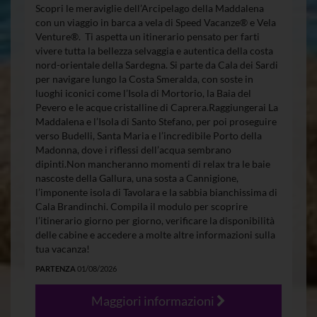
Scopri le meraviglie dell’Arcipelago della Maddalena
con un viaggio in barca a vela di Speed Vacanze® e Vela
Venture®. Ti aspetta un itinerario pensato per farti
vivere tutta la bellezza selvaggia e autentica della costa
nord-orientale della Sardegna. Si parte da Cala dei Sardi
per navigare lungo la Costa Smeralda, con soste in
luoghi iconici come l’Isola di Mortorio, la Baia del
Pevero e le acque cristalline di Caprera.Raggiungerai La
Maddalena e l’Isola di Santo Stefano, per poi proseguire
verso Budelli, Santa Maria e l’incredibile Porto della
Madonna, dove i riflessi dell’acqua sembrano
dipinti.Non mancheranno momenti di relax tra le baie
nascoste della Gallura, una sosta a Cannigione,
l’imponente isola di Tavolara e la sabbia bianchissima di
Cala Brandinchi. Compila il modulo per scoprire
l’itinerario giorno per giorno, verificare la disponibilità
delle cabine e accedere a molte altre informazioni sulla
tua vacanza!
PARTENZA
01/08/2026
Maggiori informazioni