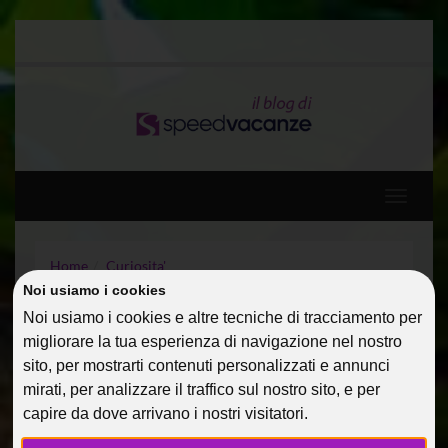
Toggle
navigati
Home
Curiosita'
Come riprendersi da una vacanza per single
Noi usiamo i cookies
Noi usiamo i cookies e altre tecniche di tracciamento per
COME RIPRENDERSI DA
migliorare la tua esperienza di navigazione nel nostro
sito, per mostrarti contenuti personalizzati e annunci
UNA VACANZA PER
mirati, per analizzare il traffico sul nostro sito, e per
SINGLE
capire da dove arrivano i nostri visitatori.