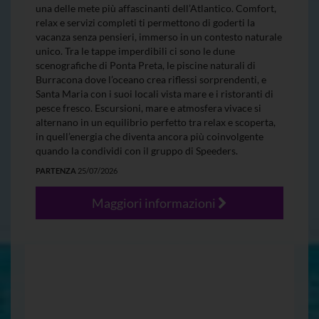
una delle mete più affascinanti dell’Atlantico. Comfort,
relax e servizi completi ti permettono di goderti la
vacanza senza pensieri, immerso in un contesto naturale
unico. Tra le tappe imperdibili ci sono le dune
scenografiche di Ponta Preta, le piscine naturali di
Burracona dove l’oceano crea riflessi sorprendenti, e
Santa Maria con i suoi locali vista mare e i ristoranti di
pesce fresco. Escursioni, mare e atmosfera vivace si
alternano in un equilibrio perfetto tra relax e scoperta,
in quell’energia che diventa ancora più coinvolgente
quando la condividi con il gruppo di Speeders.
PARTENZA
25/07/2026
Maggiori informazioni