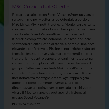
MSC Crociera Isole Greche
Preparati a salpare con Speed Vacanze® per un viaggio
straordinario nel Mediterraneo Orientale a bordo di
MSC Lirica! Vivi 7 notti tra Grecia, Montenegro e Italia,
con pensione completa a bordo, tasse portuali incluse e
Tour Leader Speed Vacanze® sempre presente. Un
itinerario completo che combina isole iconiche, baie
spettacolari e città ricche di storia, a bordo di una nave
elegante e confortevole. Piscine panoramiche, ristoranti
tematici, teatro, lounge vista mare e momenti di relax
tra solarium e centro benessere: ogni giornata alterna
scoperta a terra e piacere di vivere la nave insieme al
gruppo. Dalle case bianche di Mykonos all’autenticità
raffinata di Syros, fino alla scenografica baia di Kotor
incastonata tra montagne e mare, ogni tappa regala
atmosfere completamente diverse. Una crociera
dinamica, varia e coinvolgente, pensata per chi vuole
vivere il Mediterraneo da protagonista insieme al
gruppo Speed Vacanze®.
PARTENZA
25/07/2026