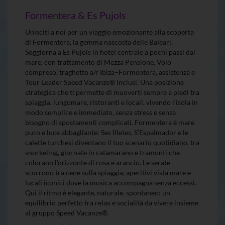
Formentera & Es Pujols
Unisciti a noi per un viaggio emozionante alla scoperta
di Formentera, la gemma nascosta delle Baleari.
Soggiorna a Es Pujols in hotel centrale a pochi passi dal
mare, con trattamento di Mezza Pensione, Volo
compreso, traghetto a/r Ibiza–Formentera, assistenza e
Tour Leader Speed Vacanze® inclusi. Una posizione
strategica che ti permette di muoverti sempre a piedi tra
spiaggia, lungomare, ristoranti e locali, vivendo l’isola in
modo semplice e immediato, senza stress e senza
bisogno di spostamenti complicati. Formentera è mare
puro e luce abbagliante: Ses Illetes, S’Espalmador e le
calette turchesi diventano il tuo scenario quotidiano, tra
snorkeling, giornate in catamarano e tramonti che
colorano l’orizzonte di rosa e arancio. Le serate
scorrono tra cene sulla spiaggia, aperitivi vista mare e
locali iconici dove la musica accompagna senza eccessi.
Qui il ritmo è elegante, naturale, spontaneo: un
equilibrio perfetto tra relax e socialità da vivere insieme
al gruppo Speed Vacanze®.