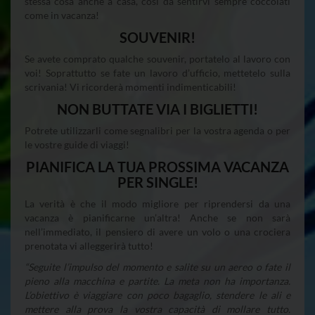
stessa cosa anche a casa, così da sentirvi sempre coccolati
come in vacanza!
SOUVENIR!
Se avete comprato qualche souvenir, portatelo al lavoro con
voi! Soprattutto se fate un lavoro d’ufficio, mettetelo sulla
scrivania! Vi ricorderà momenti indimenticabili!
NON BUTTATE VIA I BIGLIETTI!
Potrete utilizzarli come segnalibri per la vostra agenda o per
le vostre guide di viaggi!
PIANIFICA LA TUA PROSSIMA VACANZA
PER SINGLE!
La verità è che il modo migliore per riprendersi da una
vacanza è pianificarne un’altra! Anche se non sarà
nell’immediato, il pensiero di avere un volo o una crociera
prenotata vi alleggerirà tutto!
“Seguite l’impulso del momento e salite su un aereo o fate il
pieno alla macchina e partite. La meta non ha importanza.
L’obiettivo è viaggiare con poco bagaglio, stendere le ali e
mettere alla prova la vostra capacità di mollare tutto.