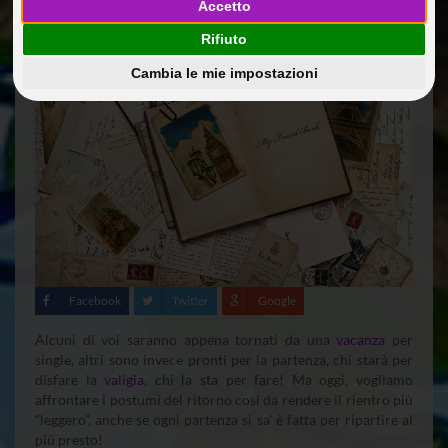
26 Dic 2017
Curiosita'
@dmin
Accetto
Rifiuto
Cambia le mie impostazioni
Facebook
Twitter
Google
Alcuni di voi saranno appena tornati da una
vacanza
per
single, altri sono invece pronti per la partenza, chi starà per
disfare la
valigia
, chi la sta per fare! Ma oggi, vogliamo
affrontare i postumi del ritorno così da rendere il rientro più
“leggero”, anche se ogni partenza si sa’ è fatta per ripartire al
più presto!