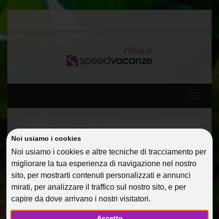
Toggle
navigati
Home
Guide Di Viaggio
Noi usiamo i cookies
Il kit del perfetto “viaggiatore single”
Noi usiamo i cookies e altre tecniche di tracciamento per
migliorare la tua esperienza di navigazione nel nostro
IL KIT DEL PERFETTO
sito, per mostrarti contenuti personalizzati e annunci
“VIAGGIATORE SINGLE”
mirati, per analizzare il traffico sul nostro sito, e per
capire da dove arrivano i nostri visitatori.
21 Mag 2019
Guide Di Viaggio
@dmin
Accetto