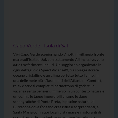
Capo Verde - Isola di Sal
Vivi Capo Verde soggiornando 7 notti in villaggio fronte
mare sull’isola di Sal, con trattamento All Inclusive, volo
a/r e trasferimenti inclusi. Un soggiorno organizzato in
ogni dettaglio da Speed Vacanze®, tra spiagge dorate,
oceano cristallino e un clima perfetto tutto l’anno, in
una delle mete più affascinanti dell’Atlantico. Comfort,
relax e servizi completi ti permettono di goderti la
vacanza senza pensieri, immerso in un contesto naturale
unico. Tra le tappe imperdibili ci sono le dune
scenografiche di Ponta Preta, le piscine naturali di
Burracona dove l’oceano crea riflessi sorprendenti, e
Santa Maria con i suoi locali vista mare e i ristoranti di
pesce fresco. Escursioni, mare e atmosfera vivace si