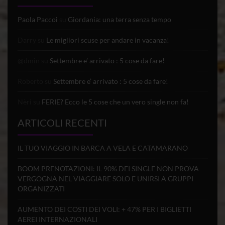
Paola Paccoi
su
Giordania: una terra senza tempo
Darry
su
Le migliori scuse per andare in vacanza!
@dmin
su
Settembre e’ arrivato : 5 cose da fare!
Roberto
su
Settembre e’ arrivato : 5 cose da fare!
Nèri
su
FERIE? Ecco le 5 cose che un vero single non fa!
ARTICOLI RECENTI
IL TUO VIAGGIO IN BARCA A VELA E CATAMARANO
BOOM PRENOTAZIONI: IL 90% DEI SINGLE NON PROVA
VERGOGNA NEL VIAGGIARE SOLO E UNIRSI A GRUPPI
ORGANIZZATI
AUMENTO DEI COSTI DEI VOLI: + 47% PER I BIGLIETTI
AEREI INTERNAZIONALI