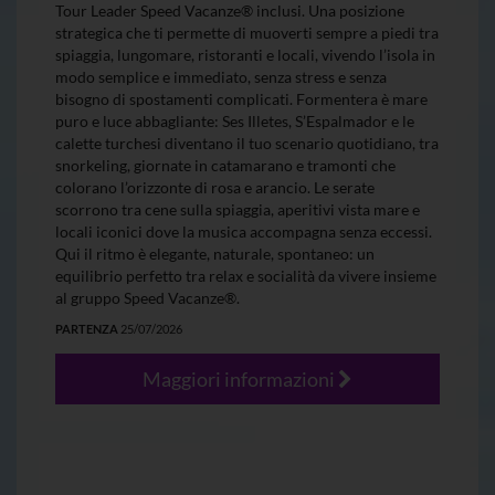
Tour Leader Speed Vacanze® inclusi. Una posizione
strategica che ti permette di muoverti sempre a piedi tra
spiaggia, lungomare, ristoranti e locali, vivendo l’isola in
modo semplice e immediato, senza stress e senza
bisogno di spostamenti complicati. Formentera è mare
puro e luce abbagliante: Ses Illetes, S’Espalmador e le
calette turchesi diventano il tuo scenario quotidiano, tra
snorkeling, giornate in catamarano e tramonti che
colorano l’orizzonte di rosa e arancio. Le serate
scorrono tra cene sulla spiaggia, aperitivi vista mare e
locali iconici dove la musica accompagna senza eccessi.
Qui il ritmo è elegante, naturale, spontaneo: un
equilibrio perfetto tra relax e socialità da vivere insieme
al gruppo Speed Vacanze®.
PARTENZA
25/07/2026
Maggiori informazioni