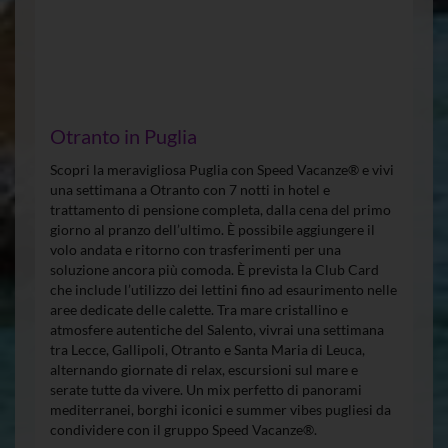
Otranto in Puglia
Scopri la meravigliosa Puglia con Speed Vacanze® e vivi
una settimana a Otranto con 7 notti in hotel e
trattamento di pensione completa, dalla cena del primo
giorno al pranzo dell’ultimo. È possibile aggiungere il
volo andata e ritorno con trasferimenti per una
soluzione ancora più comoda. È prevista la Club Card
che include l’utilizzo dei lettini fino ad esaurimento nelle
aree dedicate delle calette. Tra mare cristallino e
atmosfere autentiche del Salento, vivrai una settimana
tra Lecce, Gallipoli, Otranto e Santa Maria di Leuca,
alternando giornate di relax, escursioni sul mare e
serate tutte da vivere. Un mix perfetto di panorami
mediterranei, borghi iconici e summer vibes pugliesi da
condividere con il gruppo Speed Vacanze®.