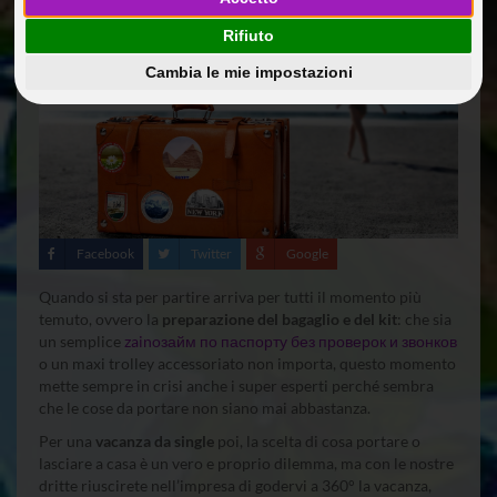
Rifiuto
Cambia le mie impostazioni
Facebook
Twitter
Google
Quando si sta per partire arriva per tutti il momento più
temuto, ovvero la
preparazione del bagaglio e del kit
: che sia
un semplice
zaino
займ по паспорту без проверок и звонков
o un maxi trolley accessoriato non importa, questo momento
mette sempre in crisi anche i super esperti perché sembra
che le cose da portare non siano mai abbastanza.
Per una
vacanza da single
poi, la scelta di cosa portare o
lasciare a casa è un vero e proprio dilemma, ma con le nostre
dritte riuscirete nell’impresa di godervi a 360° la vacanza,