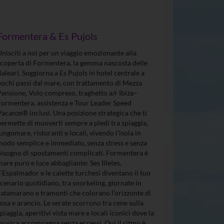
Formentera & Es Pujols
Unisciti a noi per un viaggio emozionante alla
scoperta di Formentera, la gemma nascosta delle
Baleari. Soggiorna a Es Pujols in hotel centrale a
pochi passi dal mare, con trattamento di Mezza
Pensione, Volo compreso, traghetto a/r Ibiza–
Formentera, assistenza e Tour Leader Speed
Vacanze® inclusi. Una posizione strategica che ti
permette di muoverti sempre a piedi tra spiaggia,
lungomare, ristoranti e locali, vivendo l’isola in
modo semplice e immediato, senza stress e senza
bisogno di spostamenti complicati. Formentera è
mare puro e luce abbagliante: Ses Illetes,
S’Espalmador e le calette turchesi diventano il tuo
scenario quotidiano, tra snorkeling, giornate in
catamarano e tramonti che colorano l’orizzonte di
rosa e arancio. Le serate scorrono tra cene sulla
spiaggia, aperitivi vista mare e locali iconici dove la
musica accompagna senza eccessi. Qui il ritmo è