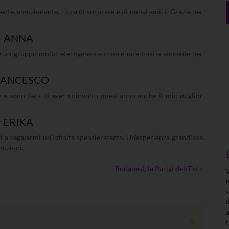
ente, emozionante, ricca di sorprese e di nuovi amici. Grazie per
ANNA
 un gruppo molto eterogeneo e creare un’empatia vincente per
RANCESCO
 e sono lieta di aver coinvolto quest’anno anche il mio miglior
ERIKA
i a regalarmi un’infinita spensieratezza. Un’esperienza grandiosa
mozioni.
Budapest, la Parigi dell’Est
»
×