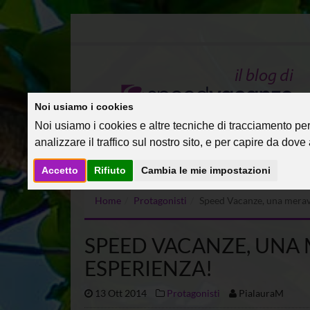
Noi usiamo i cookies
Noi usiamo i cookies e altre tecniche di tracciamento per 
analizzare il traffico sul nostro sito, e per capire da dove a
Accetto
Rifiuto
Cambia le mie impostazioni
Home
Protagonisti
Speed Vacanze, una merav
SPEED VACANZE, UNA
ESPERIENZA!
13 Ott 2014
Protagonisti
PialauraM