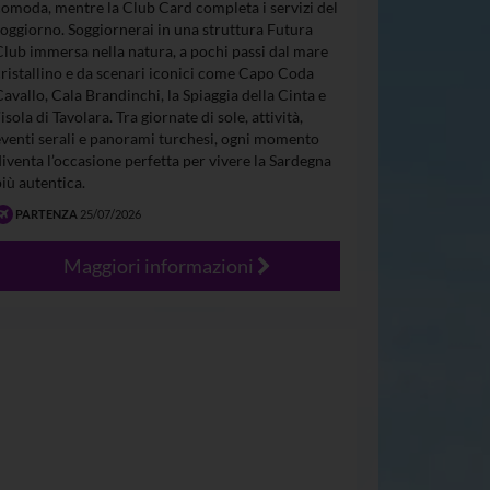
comoda, mentre la Club Card completa i servizi del
soggiorno. Soggiornerai in una struttura Futura
Club immersa nella natura, a pochi passi dal mare
cristallino e da scenari iconici come Capo Coda
Cavallo, Cala Brandinchi, la Spiaggia della Cinta e
’isola di Tavolara. Tra giornate di sole, attività,
eventi serali e panorami turchesi, ogni momento
diventa l’occasione perfetta per vivere la Sardegna
più autentica.
PARTENZA
25/07/2026
Maggiori informazioni