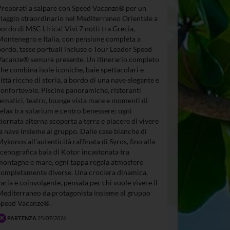
Preparati a salpare con Speed Vacanze® per un
viaggio straordinario nel Mediterraneo Orientale a
bordo di MSC Lirica! Vivi 7 notti tra Grecia,
Montenegro e Italia, con pensione completa a
bordo, tasse portuali incluse e Tour Leader Speed
Vacanze® sempre presente. Un itinerario completo
che combina isole iconiche, baie spettacolari e
città ricche di storia, a bordo di una nave elegante e
confortevole. Piscine panoramiche, ristoranti
tematici, teatro, lounge vista mare e momenti di
relax tra solarium e centro benessere: ogni
giornata alterna scoperta a terra e piacere di vivere
la nave insieme al gruppo. Dalle case bianche di
Mykonos all’autenticità raffinata di Syros, fino alla
scenografica baia di Kotor incastonata tra
montagne e mare, ogni tappa regala atmosfere
completamente diverse. Una crociera dinamica,
varia e coinvolgente, pensata per chi vuole vivere il
Mediterraneo da protagonista insieme al gruppo
Speed Vacanze®.
PARTENZA
25/07/2026