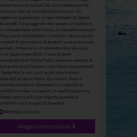
fronte mare sull’isola di Sal, con trattamento All
Inclusive, volo a/r e trasferimenti inclusi. Un
soggiorno organizzato in ogni dettaglio da Speed
Vacanze®, tra spiagge dorate, oceano cristallino e
un clima perfetto tutto l’anno, in una delle mete più
affascinanti dell’Atlantico. Comfort, relax e servizi
completi ti permettono di goderti la vacanza senza
pensieri, immerso in un contesto naturale unico.
Tra le tappe imperdibili ci sono le dune
scenografiche di Ponta Preta, le piscine naturali di
Burracona dove l’oceano crea riflessi sorprendenti,
e Santa Maria con i suoi locali vista mare e i
ristoranti di pesce fresco. Escursioni, mare e
atmosfera vivace si alternano in un equilibrio
perfetto tra relax e scoperta, in quell’energia che
diventa ancora più coinvolgente quando la
condividi con il gruppo di Speeders.
PARTENZA
25/07/2026
Maggiori informazioni