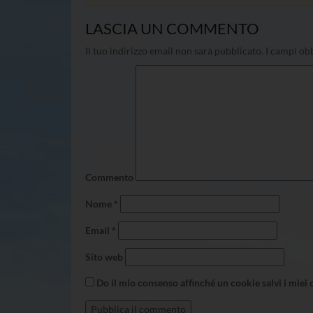
LASCIA UN COMMENTO
Il tuo indirizzo email non sarà pubblicato.
I campi obb
Commento
Nome
*
Email
*
Sito web
Do il mio consenso affinché un cookie salvi i miei