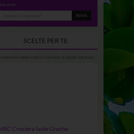
Vacanze!
INVIA
SCELTE PER TE
 selezione delle migliori vacanze di Speed Vacanze!
MSC Crociera Isole Greche