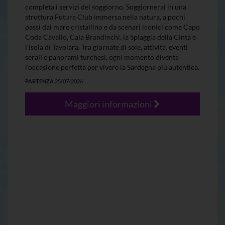
completa i servizi del soggiorno. Soggiornerai in una
struttura Futura Club immersa nella natura, a pochi
passi dal mare cristallino e da scenari iconici come Capo
Coda Cavallo, Cala Brandinchi, la Spiaggia della Cinta e
l’isola di Tavolara. Tra giornate di sole, attività, eventi
serali e panorami turchesi, ogni momento diventa
l’occasione perfetta per vivere la Sardegna più autentica.
PARTENZA
25/07/2026
Maggiori informazioni