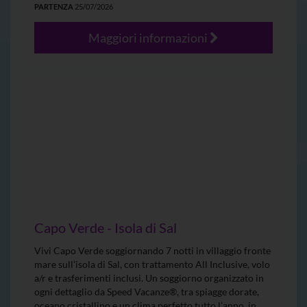
PARTENZA
25/07/2026
Maggiori informazioni
Capo Verde - Isola di Sal
Vivi Capo Verde soggiornando 7 notti in villaggio fronte
mare sull’isola di Sal, con trattamento All Inclusive, volo
a/r e trasferimenti inclusi. Un soggiorno organizzato in
ogni dettaglio da Speed Vacanze®, tra spiagge dorate,
oceano cristallino e un clima perfetto tutto l’anno, in