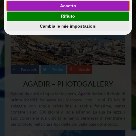
Accetto
Rifiuto
Cambia le mie impostazioni
Facebook
Twitter
Google
AGADIR – PHOTOGALLERY
Splendida città e importante porto,
Agadir
detiene il titolo di
prima località balneare del Marocco, con i suoi 10 km di
spiaggia con acqua cristallina e sabbia finissima, senza
contare i suoi 300 giorni di sole all’anno. La sua bellezza, i
suoi colori e la sua unicità le hanno permesso di rientrare a
pieno titolo nella classifica delle più belle baie del mondo.