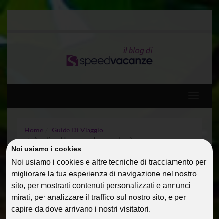
Toggle
navigati
Home
Guide Di Viaggio
Agadir – Un sogno che prende vita
Noi usiamo i cookies
Noi usiamo i cookies e altre tecniche di tracciamento per
AGADIR – UN SOGNO CHE
migliorare la tua esperienza di navigazione nel nostro
PRENDE VITA
sito, per mostrarti contenuti personalizzati e annunci
mirati, per analizzare il traffico sul nostro sito, e per
23 Mar 2014
Guide Di Viaggio
PialauraM
capire da dove arrivano i nostri visitatori.