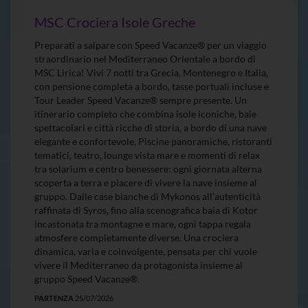
MSC Crociera Isole Greche
Preparati a salpare con Speed Vacanze® per un viaggio
straordinario nel Mediterraneo Orientale a bordo di
MSC Lirica! Vivi 7 notti tra Grecia, Montenegro e Italia,
con pensione completa a bordo, tasse portuali incluse e
Tour Leader Speed Vacanze® sempre presente. Un
itinerario completo che combina isole iconiche, baie
spettacolari e città ricche di storia, a bordo di una nave
elegante e confortevole. Piscine panoramiche, ristoranti
tematici, teatro, lounge vista mare e momenti di relax
tra solarium e centro benessere: ogni giornata alterna
scoperta a terra e piacere di vivere la nave insieme al
gruppo. Dalle case bianche di Mykonos all’autenticità
raffinata di Syros, fino alla scenografica baia di Kotor
incastonata tra montagne e mare, ogni tappa regala
atmosfere completamente diverse. Una crociera
dinamica, varia e coinvolgente, pensata per chi vuole
vivere il Mediterraneo da protagonista insieme al
gruppo Speed Vacanze®.
PARTENZA
25/07/2026