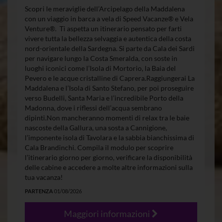
Scopri le meraviglie dell’Arcipelago della Maddalena
con un viaggio in barca a vela di Speed Vacanze® e Vela
Venture®. Ti aspetta un itinerario pensato per farti
vivere tutta la bellezza selvaggia e autentica della costa
nord-orientale della Sardegna. Si parte da Cala dei Sardi
per navigare lungo la Costa Smeralda, con soste in
luoghi iconici come l’Isola di Mortorio, la Baia del
Pevero e le acque cristalline di Caprera.Raggiungerai La
Maddalena e l’Isola di Santo Stefano, per poi proseguire
verso Budelli, Santa Maria e l’incredibile Porto della
Madonna, dove i riflessi dell’acqua sembrano
dipinti.Non mancheranno momenti di relax tra le baie
nascoste della Gallura, una sosta a Cannigione,
l’imponente isola di Tavolara e la sabbia bianchissima di
Cala Brandinchi. Compila il modulo per scoprire
l’itinerario giorno per giorno, verificare la disponibilità
delle cabine e accedere a molte altre informazioni sulla
tua vacanza!
PARTENZA
01/08/2026
Maggiori informazioni