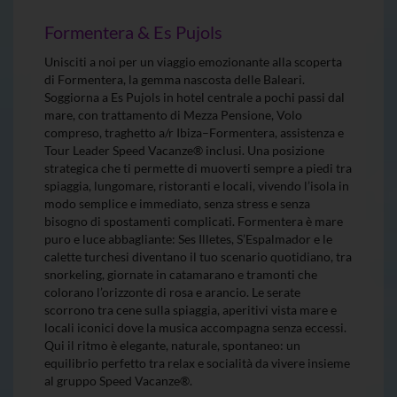
Formentera & Es Pujols
Unisciti a noi per un viaggio emozionante alla scoperta
di Formentera, la gemma nascosta delle Baleari.
Soggiorna a Es Pujols in hotel centrale a pochi passi dal
mare, con trattamento di Mezza Pensione, Volo
compreso, traghetto a/r Ibiza–Formentera, assistenza e
Tour Leader Speed Vacanze® inclusi. Una posizione
strategica che ti permette di muoverti sempre a piedi tra
spiaggia, lungomare, ristoranti e locali, vivendo l’isola in
modo semplice e immediato, senza stress e senza
bisogno di spostamenti complicati. Formentera è mare
puro e luce abbagliante: Ses Illetes, S’Espalmador e le
calette turchesi diventano il tuo scenario quotidiano, tra
snorkeling, giornate in catamarano e tramonti che
colorano l’orizzonte di rosa e arancio. Le serate
scorrono tra cene sulla spiaggia, aperitivi vista mare e
locali iconici dove la musica accompagna senza eccessi.
Qui il ritmo è elegante, naturale, spontaneo: un
equilibrio perfetto tra relax e socialità da vivere insieme
al gruppo Speed Vacanze®.