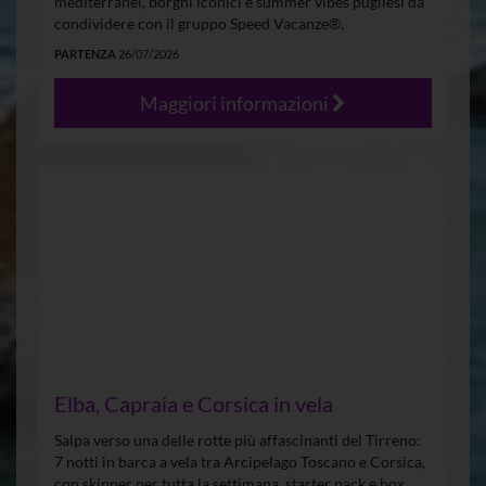
mediterranei, borghi iconici e summer vibes pugliesi da
condividere con il gruppo Speed Vacanze®.
PARTENZA
26/07/2026
Maggiori informazioni
Elba, Capraia e Corsica in vela
Salpa verso una delle rotte più affascinanti del Tirreno:
7 notti in barca a vela tra Arcipelago Toscano e Corsica,
con skipper per tutta la settimana, starter pack e box