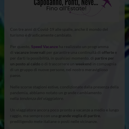
Con tre anni di Covid-19 alle spalle, anche il mondo del
turismo è drasticamente cambiato
500 dollar loan
.
Per questo,
Speed Vacanze
ha realizzato un programma
di
vacanze invernali
per garantire una continuità di
offerte
e
per darti la possibilità, in qualsiasi momento, di
partire per
un posto al caldo
o di trascorrere un
weekend
in compagnia
di un gruppo di nuove persone, nel nostro meraviglioso
paese.
Nelle scorse stagioni estive, condizionate dalla presenza della
pandemia, abbiamo notato un grande cambiamento
nella
tendenza del viaggiatore.
Un viaggiatore ancora poco pronto a vacanze a medio e lungo
raggio, ma sempre con una
grande voglia di partire
,
prediligendo mete italiane o posti nelle vicinanze.