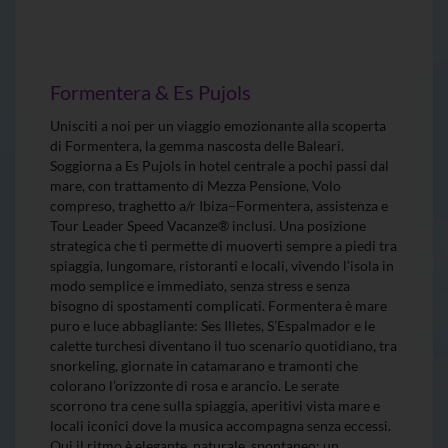
Formentera & Es Pujols
Unisciti a noi per un viaggio emozionante alla scoperta
di Formentera, la gemma nascosta delle Baleari.
Soggiorna a Es Pujols in hotel centrale a pochi passi dal
mare, con trattamento di Mezza Pensione, Volo
compreso, traghetto a/r Ibiza–Formentera, assistenza e
Tour Leader Speed Vacanze® inclusi. Una posizione
strategica che ti permette di muoverti sempre a piedi tra
spiaggia, lungomare, ristoranti e locali, vivendo l’isola in
modo semplice e immediato, senza stress e senza
bisogno di spostamenti complicati. Formentera è mare
puro e luce abbagliante: Ses Illetes, S’Espalmador e le
calette turchesi diventano il tuo scenario quotidiano, tra
snorkeling, giornate in catamarano e tramonti che
colorano l’orizzonte di rosa e arancio. Le serate
scorrono tra cene sulla spiaggia, aperitivi vista mare e
locali iconici dove la musica accompagna senza eccessi.
Qui il ritmo è elegante, naturale, spontaneo: un