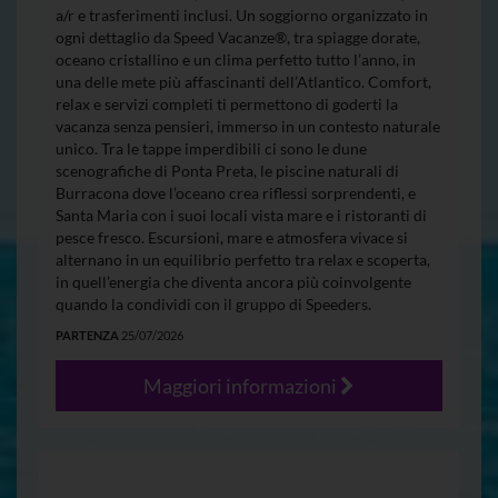
a/r e trasferimenti inclusi. Un soggiorno organizzato in
ogni dettaglio da Speed Vacanze®, tra spiagge dorate,
oceano cristallino e un clima perfetto tutto l’anno, in
una delle mete più affascinanti dell’Atlantico. Comfort,
relax e servizi completi ti permettono di goderti la
vacanza senza pensieri, immerso in un contesto naturale
unico. Tra le tappe imperdibili ci sono le dune
scenografiche di Ponta Preta, le piscine naturali di
Burracona dove l’oceano crea riflessi sorprendenti, e
Santa Maria con i suoi locali vista mare e i ristoranti di
pesce fresco. Escursioni, mare e atmosfera vivace si
alternano in un equilibrio perfetto tra relax e scoperta,
in quell’energia che diventa ancora più coinvolgente
quando la condividi con il gruppo di Speeders.
PARTENZA
25/07/2026
Maggiori informazioni