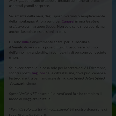
Marsiglia
sono solo le tappe principali dell’itinerario, ma
aspettati grandi sorprese.
Sei amante della
neve
, degli sport invernali o semplicemente
della
montagna
? Allora parti per
Canazei
in una
location
esclusiva
per il gruppo Speed. Non solo sci e snowboard, ma
anche ciaspolate, escursioni e relax.
Ci sono
ville
e divertimento sparsi per la
Toscana
e
il
Veneto
dove avrai la possibilità di trascorrere l’ultimo
dell’anno in grande stile, in compagnia di persone conosciute
e non.
Se invece cerchi qualcosa solo per la serata del 31 Dicembre,
scopri i nostri
veglioni
nelle città italiane, dove puoi cenare e
festeggiare, tra balli, musica e drink, con
Speed date e Speed
Vacanze
insieme.
Speed VACANZE nasce più di vent’anni fa e ha cambiato il
modo di viaggiare in Italia.
“
Parti da solo, ma torni in compagnia
” è il nostro slogan che ci
rappresenta da sempre.