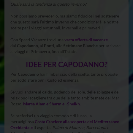
Quale sarà la tendenza di questo inverno?
Non possiamo prevederlo, ma siamo fiduciosi nel sostenere
che questo sarà
l’ultimo inverno
che condizionerà le nostre
scelte per i viaggi autunnali, invernali e primaverili.
Con Speed Vacanze trovi una
vasta offerta di vacanze
,
dal
Capodanno
, ai
Ponti
, alle
Settimane Bianche
per arrivare
ai viaggi di Primavera, fino all’Estate.
IDEE PER
CAPODANNO
?
Per
Capodanno
hai l’imbarazzo della scelta, tante proposte
per soddisfare ogni gusto ed esigenza.
Se vuoi andare al
caldo
, godendo del sole, delle spiagge e del
relax puoi scegliere tra due delle tanto ambite mete del Mar
Rosso,
Marsa Alam e Sharm el-Sheikh.
Se preferisci un viaggio comodo e di lusso, la
meravigliosa
Costa Crociere alla scoperta del Mediterraneo
Occidentale
ti aspetta.
Palma di Maiorca, Barcellona e