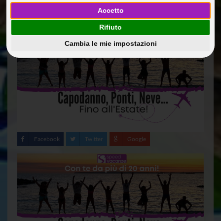
Accetto
08 Nov 2022
Curiosita'
Guide Di Viaggio
@dmin
Rifiuto
Cambia le mie impostazioni
Facebook
Twitter
Google