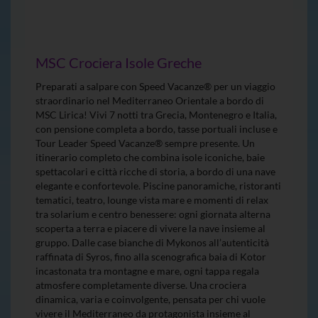
MSC Crociera Isole Greche
Preparati a salpare con Speed Vacanze® per un viaggio
straordinario nel Mediterraneo Orientale a bordo di
MSC Lirica! Vivi 7 notti tra Grecia, Montenegro e Italia,
con pensione completa a bordo, tasse portuali incluse e
Tour Leader Speed Vacanze® sempre presente. Un
itinerario completo che combina isole iconiche, baie
spettacolari e città ricche di storia, a bordo di una nave
elegante e confortevole. Piscine panoramiche, ristoranti
tematici, teatro, lounge vista mare e momenti di relax
tra solarium e centro benessere: ogni giornata alterna
scoperta a terra e piacere di vivere la nave insieme al
gruppo. Dalle case bianche di Mykonos all’autenticità
raffinata di Syros, fino alla scenografica baia di Kotor
incastonata tra montagne e mare, ogni tappa regala
atmosfere completamente diverse. Una crociera
dinamica, varia e coinvolgente, pensata per chi vuole
vivere il Mediterraneo da protagonista insieme al