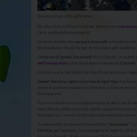
Vacanze di gruppo sulla neve!
Sei alla ricerca di una meta per trascorrere
vacanze p
l’aria pulita della montagna?
Le tanto desiderate
vacanze invernali
sono alle porte
destinazione che più fa per te e lasciare alle spalle lo 
L’
inverno di Speed Vacanze®
sta iniziando: in questi
dell’Immacolata
sulle montagne innevate di
Canazei
!
Ora tocca a te decidere che tipo di vacanza vuoi regala
Speed Vacanze regala sorprese di ogni tipo
: hai la p
avere in comune passioni e interessi, e trascorrere in
da imparare!
Puoi condividere la tua passione per lo
sci
o per lo
sn
nella discesa della pista più ripida, oppure fare una d
Non solo sci, un mix di attività e adrenalina da vive
Ti piacerebbe praticare la cosiddetta “
ciaspolata
”? L
Cortina
, per esempio, in compagnia di esperti, c’è la 
luna tra i boschi, dove, con un po’ di fortuna, si pos