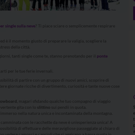
er single sulla neve
? Ti piace sciare o semplicemente respirare
 ed è il momento giusto di preparare la valigia, scegliere la
stress della città
взять займ 10000 рублей срочно
.
 giorni, tanti single come te, stanno prenotando per il
ponte
rti per le tue ferie invernali.
ossibilità di partire con un gruppo di nuovi amici, scoprire di
tere giornate ricche di divertimento, curiosità e tante nuove cose
owboard
, magari sfidando qualche tuo compagno di viaggio
ivertente gita con lo
slittino
sui pendii in quota.
re immerso nella natura unica e incontaminata della montagna.
a camminata con le racchette da neve è un’esperienza unica! A
possibilità di effettuare delle meravigliose passeggiate al chiaro di
sono vedere camosci e caprioli che si aggirano a bassa quota in