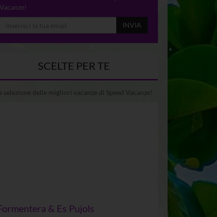
Vacanze!
INVIA
SCELTE PER TE
 selezione delle migliori vacanze di Speed Vacanze!
Formentera & Es Pujols