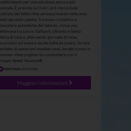
trasferimenti per una soluzione ancora più
comoda. È prevista la Club Card che include
l’utilizzo dei lettini fino ad esaurimento nelle aree
dedicate delle calette. Tra mare cristallino e
atmosfere autentiche del Salento, vivrai una
settimana tra Lecce, Gallipoli, Otranto e Santa
Maria di Leuca, alternando giornate di relax,
escursioni sul mare e serate tutte da vivere. Un mix
perfetto di panorami mediterranei, borghi iconici e
summer vibes pugliesi da condividere con il
gruppo Speed Vacanze®.
PARTENZA
26/07/2026
Maggiori informazioni