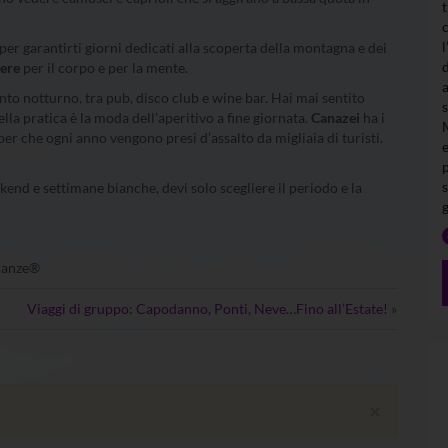
per garantirti giorni dedicati alla scoperta della montagna e dei
sere
per il corpo e per la mente.
imento notturno, tra pub, disco club e wine bar. Hai mai sentito
ella pratica è la moda dell’aperitivo a fine giornata.
Canazei
ha i
ieber che ogni anno vengono presi d’assalto da migliaia di turisti.
end e settimane bianche, devi solo scegliere il periodo e la
acanze®
Viaggi di gruppo: Capodanno, Ponti, Neve…Fino all’Estate!
»
×