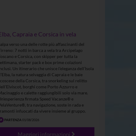
Elba, Capraia e Corsica in vela
Salpa verso una delle rotte più affascinanti del
Tirreno: 7 notti in barca a vela tra Arcipelago
Toscano e Corsica, con skipper per tutta la
settimana, starter pack e box prime colazioni
inclusi. Un itinerario che unisce l’eleganza dell’Isola
d’Elba, la natura selvaggia di Capraia e le baie
scoscese della Corsica, tra snorkeling sul relitto
dell’Elviscot, borghi come Porto Azzurro e
Macinaggio e calette raggiungibili solo via mare.
Un’esperienza firmata Speed Vacanze® e
VelaVenture®, tra navigazione, soste in rada e
tramonti infuocati da vivere insieme al gruppo.
PARTENZA
01/08/2026
Maggiori informazioni