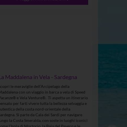
La Maddalena in Vela - Sardegna
Scopri le meraviglie dell’Arcipelago della
Maddalena con un viaggio in barca a vela di Speed
Vacanze® e Vela Venture®. Ti aspetta un itinerario
pensato per farti vivere tutta la bellezza selvaggia e
autentica della costa nord-orientale della
Sardegna. Si parte da Cala dei Sardi per navigare
lungo la Costa Smeralda, con soste in luoghi iconici
come l’Isola di Mortorio, la Baia del Pevero e le