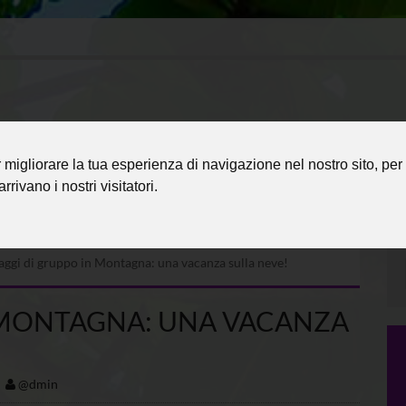
migliorare la tua esperienza di navigazione nel nostro sito, per 
rrivano i nostri visitatori.
aggi di gruppo in Montagna: una vacanza sulla neve!
N MONTAGNA: UNA VACANZA
@dmin