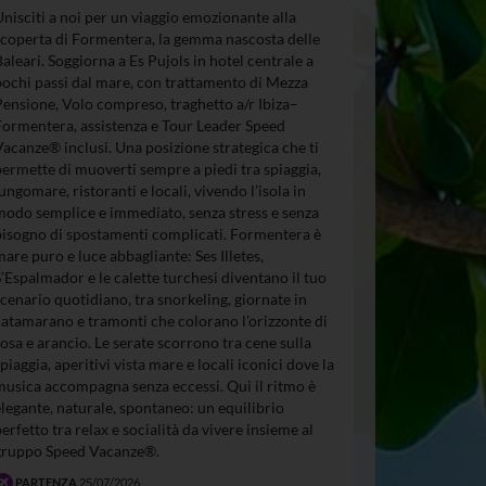
Unisciti a noi per un viaggio emozionante alla
scoperta di Formentera, la gemma nascosta delle
Baleari. Soggiorna a Es Pujols in hotel centrale a
pochi passi dal mare, con trattamento di Mezza
Pensione, Volo compreso, traghetto a/r Ibiza–
Formentera, assistenza e Tour Leader Speed
Vacanze® inclusi. Una posizione strategica che ti
permette di muoverti sempre a piedi tra spiaggia,
lungomare, ristoranti e locali, vivendo l’isola in
modo semplice e immediato, senza stress e senza
bisogno di spostamenti complicati. Formentera è
mare puro e luce abbagliante: Ses Illetes,
S’Espalmador e le calette turchesi diventano il tuo
scenario quotidiano, tra snorkeling, giornate in
catamarano e tramonti che colorano l’orizzonte di
rosa e arancio. Le serate scorrono tra cene sulla
spiaggia, aperitivi vista mare e locali iconici dove la
musica accompagna senza eccessi. Qui il ritmo è
elegante, naturale, spontaneo: un equilibrio
perfetto tra relax e socialità da vivere insieme al
gruppo Speed Vacanze®.
PARTENZA
25/07/2026