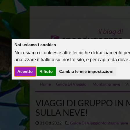
Noi usiamo i cookies
Noi usiamo i cookies e altre tecniche di tracciamento per 
analizzare il traffico sul nostro sito, e per capire da dove a
Accetto
Rifiuto
Cambia le mie impostazioni
Home
Guide Di Viaggio
Montagna neve
Vi
VIAGGI DI GRUPPO I
SULLA NEVE!
31 Ott 2022
Guide Di Viaggio
Montagna neve