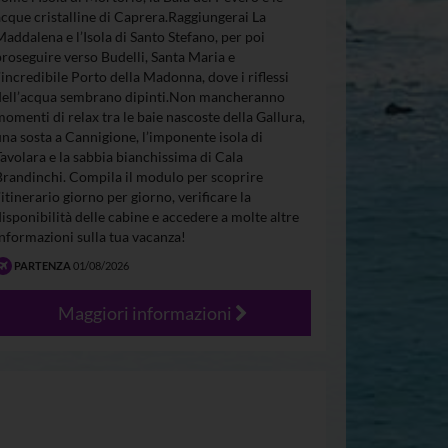
acque cristalline di Caprera.Raggiungerai La
Maddalena e l’Isola di Santo Stefano, per poi
proseguire verso Budelli, Santa Maria e
l’incredibile Porto della Madonna, dove i riflessi
dell’acqua sembrano dipinti.Non mancheranno
momenti di relax tra le baie nascoste della Gallura,
una sosta a Cannigione, l’imponente isola di
Tavolara e la sabbia bianchissima di Cala
Brandinchi. Compila il modulo per scoprire
l’itinerario giorno per giorno, verificare la
disponibilità delle cabine e accedere a molte altre
informazioni sulla tua vacanza!
PARTENZA
01/08/2026
Maggiori informazioni