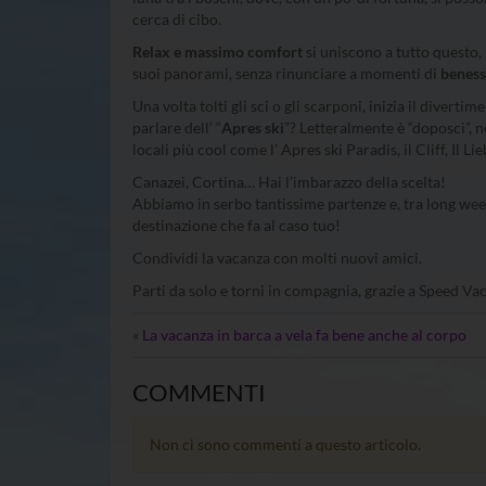
cerca di cibo.
Relax e massimo comfort
si uniscono a tutto questo, 
suoi panorami, senza rinunciare a momenti di
benes
Una volta tolti gli sci o gli scarponi, inizia il divert
parlare dell’ “
Apres ski
”? Letteralmente è “doposci”, n
locali più cool come l’ Apres ski Paradis, il Cliff, Il L
Canazei, Cortina… Hai l’imbarazzo della scelta!
Abbiamo in serbo tantissime partenze e, tra long week
destinazione che fa al caso tuo!
Condividi la vacanza con molti nuovi amici.
Parti da solo e torni in compagnia, grazie a Speed V
«
La vacanza in barca a vela fa bene anche al corpo
COMMENTI
Non ci sono commenti a questo articolo.