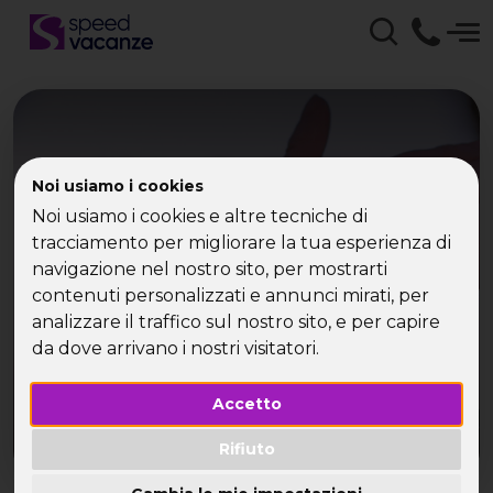
25 Aprile Capitale
Noi usiamo i cookies
Europea con Speed
Noi usiamo i cookies e altre tecniche di
tracciamento per migliorare la tua esperienza di
Vacanze | La tua Vacanza
navigazione nel nostro sito, per mostrarti
Single
contenuti personalizzati e annunci mirati, per
analizzare il traffico sul nostro sito, e per capire
da dove arrivano i nostri visitatori.
La tua Vacanza Single
Accetto
Rifiuto