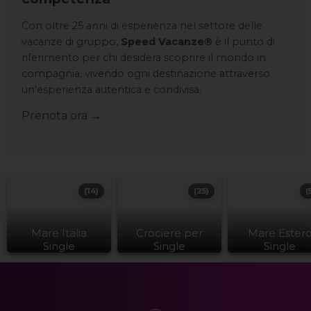
Con oltre 25 anni di esperienza nel settore delle
vacanze di gruppo,
Speed Vacanze®
è il punto di
riferimento per chi desidera scoprire il mondo in
compagnia, vivendo ogni destinazione attraverso
un'esperienza autentica e condivisa.
Prenota ora →
(14)
(25)
(
Mare Italia
Crociere per
Mare Ester
Single
Single
Single