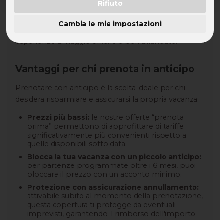
Rifiuto
Su
Speed Vacanze®
, ci impegniamo a rendere
trasparente il nostro sistema tariffario, basato sulle
Cambia le mie impostazioni
dinamiche del mercato turistico, e a garantire
esperienze di viaggio uniche e ben bilanciate.
Vantaggi per chi prenota in anticipo
Prenotare con anticipo è la scelta ideale per chi
desidera risparmiare e assicurarsi la propria vacanza:
Prezzi più bassi:
le nostre offerte “prenota
prima” permettono di approfittare di tariffe
significativamente più convenienti rispetto a
quelle disponibili sotto data.
Blocca la tua vacanza con un piccolo anticipo:
per partenze programmate oltre i 6 mesi, puoi
bloccare il prezzo con un acconto minimo.
Protezione con assicurazione annullamento:
attivabile subito al momento della prenotazione,
questa copertura ti protegge da eventuali
imprevisti, garantendo il rimborso dell'importo