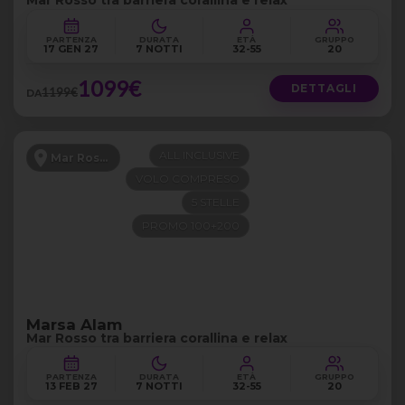
Mar Rosso tra barriera corallina e relax
PARTENZA
DURATA
ETÀ
GRUPPO
17 GEN 27
7 NOTTI
32-55
20
1099€
DETTAGLI
1199€
DA
ALL INCLUSIVE
Mar Rosso
VOLO COMPRESO
5 STELLE
PROMO 100+200
Marsa Alam
Mar Rosso tra barriera corallina e relax
PARTENZA
DURATA
ETÀ
GRUPPO
13 FEB 27
7 NOTTI
32-55
20