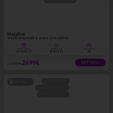
Maldive
Atolli tropicali e mare cristallino
PARTENZA
DURATA
GRUPPO
28 MAR 27
8 NOTTI
25
2699€
DETTAGLI
2999€
DA
ALL INCLUSIVE
Mar Rosso
VOLO COMPRESO
PROMO 100+200