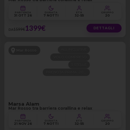
PARTENZA
DURATA
ETÀ
GRUPPO
31 OTT 26
7 NOTTI
32-55
20
1399€
DETTAGLI
1599€
DA
ALL INCLUSIVE
Mar Rosso
VOLO COMPRESO
5 STELLE
PRENOTA PRIMA -200€
Marsa Alam
Mar Rosso tra barriera corallina e relax
PARTENZA
DURATA
ETÀ
GRUPPO
21 NOV 26
7 NOTTI
32-55
20