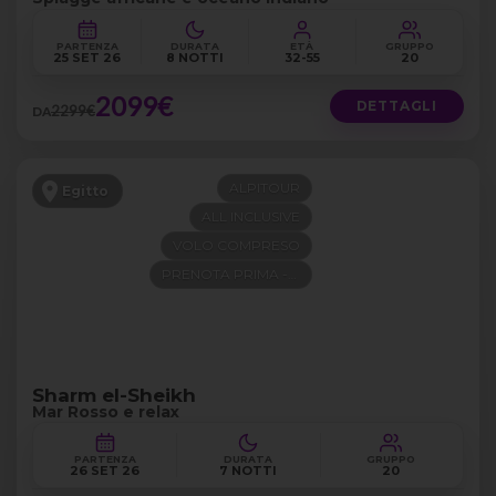
PARTENZA
DURATA
ETÀ
GRUPPO
25 SET 26
8 NOTTI
32-55
20
2099€
DETTAGLI
2299€
DA
ALPITOUR
Egitto
ALL INCLUSIVE
VOLO COMPRESO
PRENOTA PRIMA -200€
Sharm el-Sheikh
Mar Rosso e relax
PARTENZA
DURATA
GRUPPO
26 SET 26
7 NOTTI
20