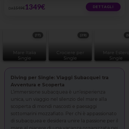
1349€
DETTAGLI
1549€
DA
(17)
(29)
(
Mare Italia
Crociere per
Mare Ester
Single
Single
Single
Diving per Single: Viaggi Subacquei tra
Avventura e Scoperta
L’immersione subacquea è un’esperienza
unica, un viaggio nel silenzio del mare alla
scoperta di mondi nascosti e paesaggi
sottomarini mozzafiato. Per chi è appassionato
di subacquea e desidera unire la passione per il
mare al piacere di una vacanza organizzata nei