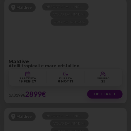
RESORT 4* ALL INCLUSIVE
Maldive
VOLO DA RM E MI
PROMO 100+300
Maldive
Atolli tropicali e mare cristallino
PARTENZA
DURATA
GRUPPO
19 FEB 27
8 NOTTI
25
2899€
DETTAGLI
3199€
DA
RESORT 4* ALL INCLUSIVE
Maldive
VOLO DA RM E MI
PROMO 100+300