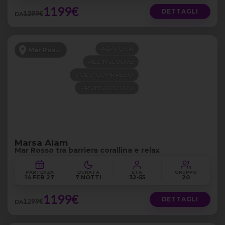
1199€
DETTAGLI
1399€
DA
ALPITOUR
Mar Rosso
ALL INCLUSIVE
VOLO COMPRESO
PROMO 100+100
Marsa Alam
Mar Rosso tra barriera corallina e relax
PARTENZA
DURATA
ETÀ
GRUPPO
14 FEB 27
7 NOTTI
32-55
20
1199€
DETTAGLI
1299€
DA