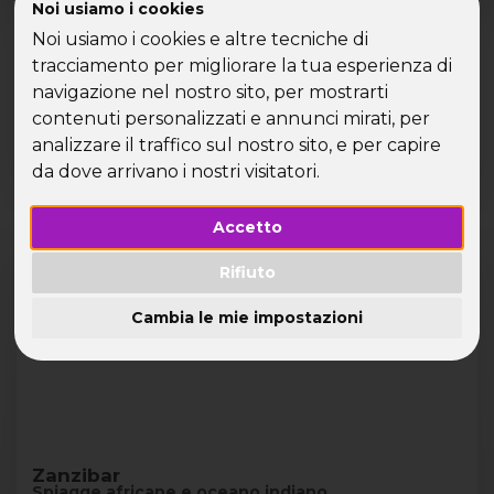
Noi usiamo i cookies
diving con un gruppo di single, con crociere subacquee
per single nelle destinazioni più affascinanti. Esplora i
Noi usiamo i cookies e altre tecniche di
fondali unici di Sharm el-Sheikh, lasciati sorprendere dalla
tracciamento per migliorare la tua esperienza di
barriera corallina delle Maldive o vivi l’emozione delle
navigazione nel nostro sito, per mostrarti
immersioni a Zanzibar. Scegli la tua prossima avventura
contenuti personalizzati e annunci mirati, per
subacquea per single e preparati a partire con Speed
analizzare il traffico sul nostro sito, e per capire
Vacanze®!
da dove arrivano i nostri visitatori.
Prossime partenze
Lista
Cards
Accetto
VOLO COMPRESO
Rifiuto
Zanzibar
PRENOTA PRIMA -200€
Cambia le mie impostazioni
Zanzibar
Spiagge africane e oceano indiano