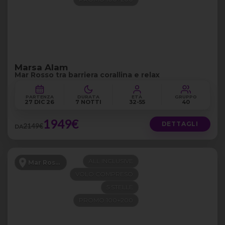
Marsa Alam
Mar Rosso tra barriera corallina e relax
PARTENZA
DURATA
ETÀ
GRUPPO
27 DIC 26
7 NOTTI
32-55
40
1949€
DETTAGLI
2149€
DA
ALL INCLUSIVE
Mar Rosso
VOLO COMPRESO
5 STELLE
PROMO 100+200