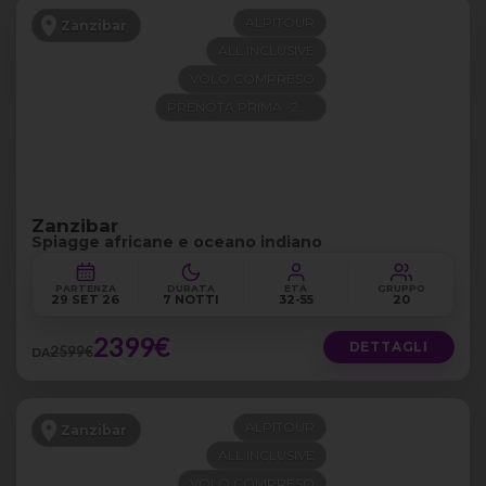
ALPITOUR
Zanzibar
ALL INCLUSIVE
VOLO COMPRESO
PRENOTA PRIMA -200€
Zanzibar
Spiagge africane e oceano indiano
PARTENZA
DURATA
ETÀ
GRUPPO
29 SET 26
7 NOTTI
32-55
20
2399€
DETTAGLI
2599€
DA
ALPITOUR
Zanzibar
ALL INCLUSIVE
VOLO COMPRESO