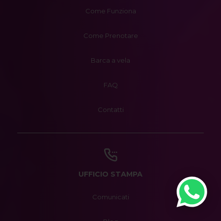
Come Funziona
Come Prenotare
Barca a vela
FAQ
Contatti
UFFICIO STAMPA
Comunicati