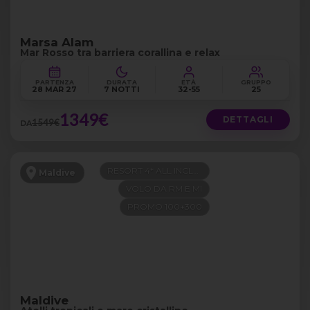
Marsa Alam
Mar Rosso tra barriera corallina e relax
PARTENZA
DURATA
ETÀ
GRUPPO
28 MAR 27
7 NOTTI
32-55
25
1349€
DETTAGLI
1549€
DA
RESORT 4* ALL INCLUSIVE
Maldive
VOLO DA RM E MI
PROMO 100+300
Maldive