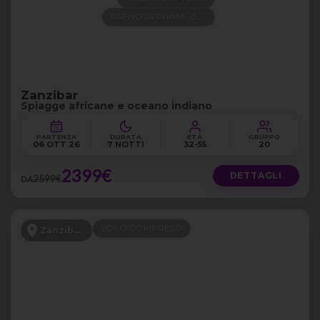
PRENOTA PRIMA -200€
Zanzibar
Spiagge africane e oceano indiano
PARTENZA
DURATA
ETÀ
GRUPPO
06 OTT 26
7 NOTTI
32-55
20
2399€
DETTAGLI
2599€
DA
VOLO COMPRESO
Zanzibar