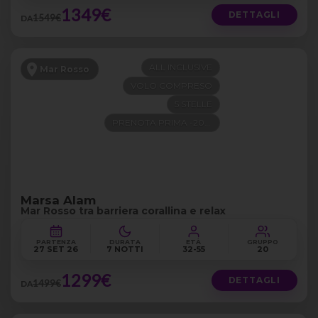
1349€
DETTAGLI
1549€
DA
ALL INCLUSIVE
Mar Rosso
VOLO COMPRESO
5 STELLE
PRENOTA PRIMA -200€
Marsa Alam
Mar Rosso tra barriera corallina e relax
PARTENZA
DURATA
ETÀ
GRUPPO
27 SET 26
7 NOTTI
32-55
20
1299€
DETTAGLI
1499€
DA