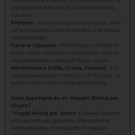
di biodiversità al mondo, con siti di immersione
che spaziano dalle pareti coralline ai fondali
vulcanici.
Filippine
– Immersioni tra pesci tropicali, relitti
della Seconda Guerra Mondiale e una natura
incontaminata.
Canarie (Spagna)
– Perfette per immersioni
tutto l’anno, con grotte sottomarine, relitti e
una straordinaria varietà di fauna marina.
Mediterraneo (Italia, Grecia, Croazia)
– Per
chi desidera scoprire fondali ricchi di storia, tra
antichi relitti e flora marina spettacolare.
Cosa Aspettarsi da un Viaggio Diving per
Single?
I
viaggi diving per single
di Speed Vacanze
sono pensati per garantire un’esperienza
indimenticabile, combinando immersioni