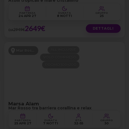
Atolli tropicali e mare cristallino
PARTENZA
DURATA
GRUPPO
24 APR 27
8 NOTTI
25
2649€
DETTAGLI
2949€
DA
ALL INCLUSIVE
Mar Rosso
VOLO COMPRESO
PROMO 100+200
Marsa Alam
Mar Rosso tra barriera corallina e relax
PARTENZA
DURATA
ETÀ
GRUPPO
25 APR 27
7 NOTTI
32-55
30