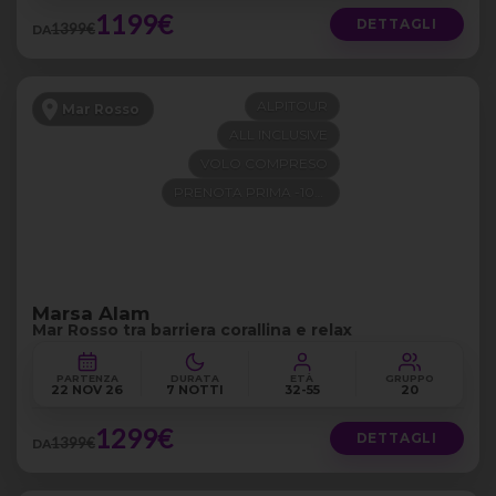
1199€
DETTAGLI
1399€
DA
ALPITOUR
Mar Rosso
ALL INCLUSIVE
VOLO COMPRESO
PRENOTA PRIMA -100€
Marsa Alam
Mar Rosso tra barriera corallina e relax
PARTENZA
DURATA
ETÀ
GRUPPO
22 NOV 26
7 NOTTI
32-55
20
1299€
DETTAGLI
1399€
DA