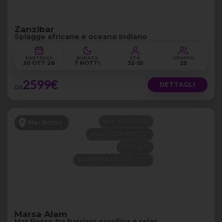
Zanzibar
Spiagge africane e oceano indiano
PARTENZA
DURATA
ETÀ
GRUPPO
30 OTT 26
7 NOTTI
32-55
25
2599€
DETTAGLI
DA
ALL INCLUSIVE
Mar Rosso
VOLO COMPRESO
5 STELLE
PRENOTA PRIMA -200€
Marsa Alam
Mar Rosso tra barriera corallina e relax