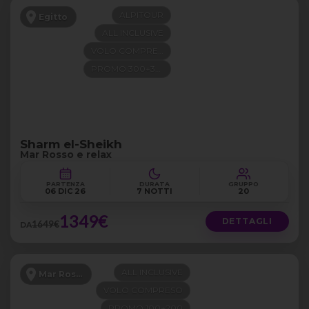
ALPITOUR
Egitto
ALL INCLUSIVE
VOLO COMPRESO
PROMO 300+300
Sharm el-Sheikh
Mar Rosso e relax
PARTENZA
DURATA
GRUPPO
06 DIC 26
7 NOTTI
20
1349€
DETTAGLI
1649€
DA
ALL INCLUSIVE
Mar Rosso
VOLO COMPRESO
PROMO 100+200