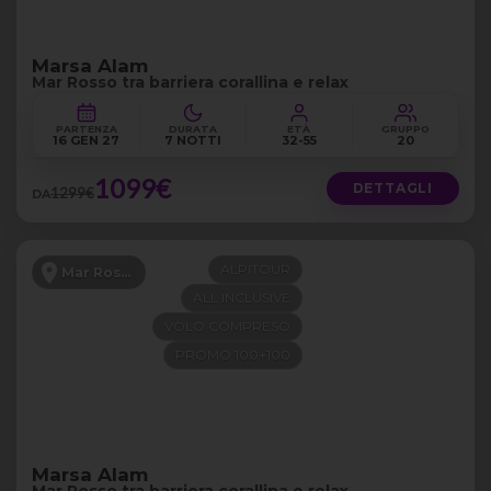
Marsa Alam
Mar Rosso tra barriera corallina e relax
PARTENZA
DURATA
ETÀ
GRUPPO
16 GEN 27
7 NOTTI
32-55
20
1099€
DETTAGLI
1299€
DA
ALPITOUR
Mar Rosso
ALL INCLUSIVE
VOLO COMPRESO
PROMO 100+100
Marsa Alam