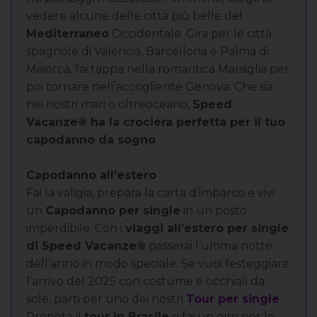
vedere alcune delle città più belle del
Mediterraneo
Occidentale. Gira per le città
spagnole di Valencia, Barcellona e Palma di
Maiorca, fai tappa nella romantica Marsiglia per
poi tornare nell’accogliente Genova. Che sia
nei nostri mari o oltreoceano,
Speed
Vacanze® ha la crociera perfetta per il tuo
capodanno da sogno
.
Capodanno all’estero
Fai la valigia, prepara la carta d’imbarco e vivi
un
Capodanno per single
in un posto
imperdibile. Con i
viaggi all’estero per single
di Speed Vacanze®
passerai l’ultima notte
dell’anno in modo speciale. Se vuoi festeggiare
l’arrivo del 2025 con costume e occhiali da
sole, parti per uno dei nostri
Tour per single
.
Prenota il
tour in Brasile
e fai un giro per le