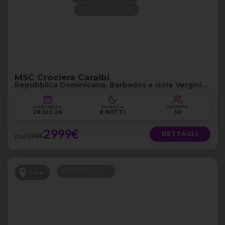
PROMO 100+200
MSC Crociera Caraibi
Repubblica Dominicana, Barbados e Isole Vergini
Britanniche
PARTENZA
DURATA
GRUPPO
28 DIC 26
8 NOTTI
30
2999€
DETTAGLI
3199€
DA
PROMO 100+300
Cina