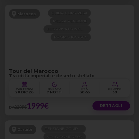
GUIDA COMPRESA
Marocco
MEZZA PENSIONE
BUS PRIVATO INCLUSO
PROMO 100+300
Tour del Marocco
Tra città imperiali e deserto stellato
PARTENZA
DURATA
ETÀ
GRUPPO
28 DIC 26
7 NOTTI
30-55
30
1999€
DETTAGLI
2299€
DA
PENSIONE COMPLETA
Caraibi
VOLO COMPRESO