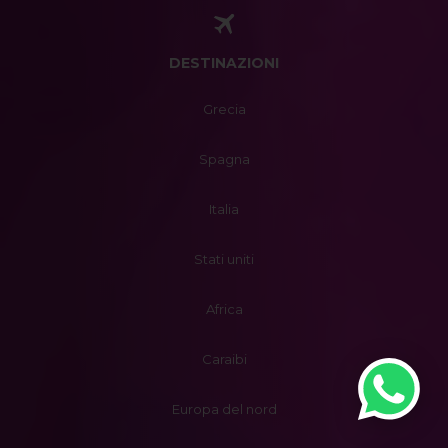
DESTINAZIONI
Grecia
Spagna
Italia
Stati uniti
Africa
Caraibi
Europa del nord