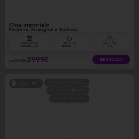
Cina Imperiale
Pechino, Shanghai e Suzhou
PARTENZA
DURATA
GRUPPO
28 DIC 26
8 NOTTI
25
2999€
DETTAGLI
3299€
DA
CROCIERA 5 STELLE
Cairo - Nilo
GUIDA COMPRESA
PROMO 100+300