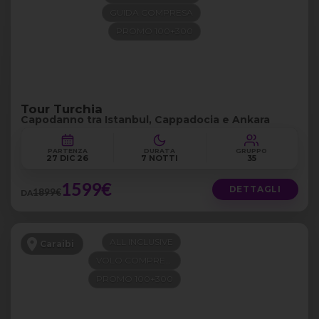
GUIDA COMPRESA
PROMO 100+300
Tour Turchia
Capodanno tra Istanbul, Cappadocia e Ankara
PARTENZA
DURATA
GRUPPO
27 DIC 26
7 NOTTI
35
1599€
DETTAGLI
1899€
DA
ALL INCLUSIVE
Caraibi
VOLO COMPRESO
PROMO 100+300