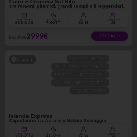
Cairo e Crociera Sul Nilo
Tra faraoni, piramidi, grandi templi e il leggendario
fiume Nilo
PARTENZA
DURATA
ETÀ
GRUPPO
28 DIC 26
7 NOTTI
30-55
25
2999€
DETTAGLI
3299€
DA
GUIDA COMPRESA
Islanda
CENONE DI CAPODANNO INCLUSO
3 TOUR FULL-DAY COMPRESI
VOLI ICELANDAIR COMPRESI
PROMO 100+300
Islanda Express
Capodanno tra Aurore e Natura Selvaggia
PARTENZA
DURATA
ETÀ
GRUPPO
29 DIC 26
5 NOTTI
30-55
25