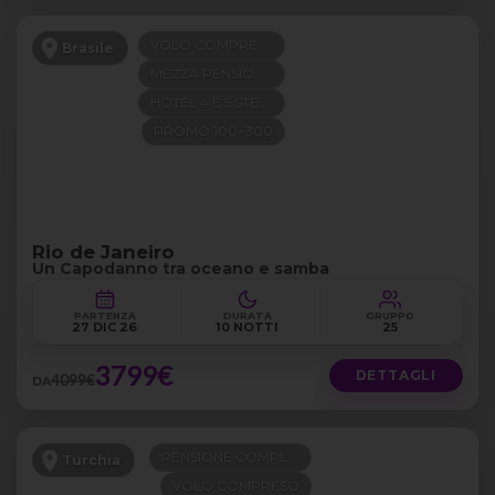
VOLO COMPRESO
Brasile
MEZZA PENSIONE
HOTEL 4 E 5 STELLE
PROMO 100+300
Rio de Janeiro
Un Capodanno tra oceano e samba
PARTENZA
DURATA
GRUPPO
27 DIC 26
10 NOTTI
25
3799€
DETTAGLI
4099€
DA
PENSIONE COMPLETA
Turchia
VOLO COMPRESO