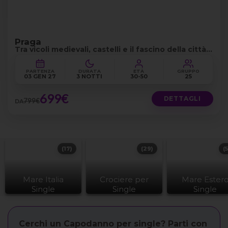
Praga
Tra vicoli medievali, castelli e il fascino della città
dorata
PARTENZA
DURATA
ETÀ
GRUPPO
03 GEN 27
3 NOTTI
30-50
25
699€
DETTAGLI
799€
DA
(17)
(29)
(
Mare Italia
Crociere per
Mare Ester
Single
Single
Single
Cerchi un Capodanno per single? Parti con