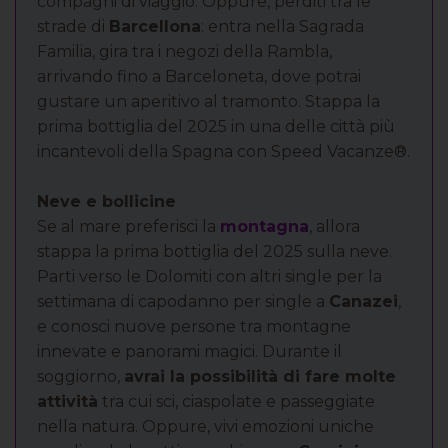
compagni di viaggio. Oppure, perditi tra le
strade di
Barcellona
: entra nella Sagrada
Familia, gira tra i negozi della Rambla,
arrivando fino a Barceloneta, dove potrai
gustare un aperitivo al tramonto. Stappa la
prima bottiglia del 2025 in una delle città più
incantevoli della Spagna con Speed Vacanze®.
Neve e bollicine
Se al mare preferisci la
montagna
, allora
stappa la prima bottiglia del 2025 sulla neve.
Parti verso le Dolomiti con altri single per la
settimana di capodanno per single a
Canazei
,
e conosci nuove persone tra montagne
innevate e panorami magici. Durante il
soggiorno,
avrai la possibilità di fare molte
attività
tra cui sci, ciaspolate e passeggiate
nella natura. Oppure, vivi emozioni uniche