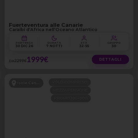
Fuerteventura alle Canarie
Caraibi d’Africa nell’Oceano Atlantico
PARTENZA
DURATA
ETÀ
GRUPPO
30 DIC 26
7 NOTTI
32-55
30
1999€
DETTAGLI
2299€
DA
VOLO COMPRESO
Isole Canarie
MEZZA PENSIONE
PROMO 100+300