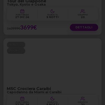
Tour del Giappone
Tokyo, Kyoto e Osaka
PARTENZA
DURATA
GRUPPO
27 DIC 26
9 NOTTI
20
3699€
DETTAGLI
3999€
DA
VOLO COMPRESO
PROMO 100+300
MSC Crociera Caraibi
Capodanno da Miami ai Caraibi
PARTENZA
DURATA
GRUPPO
27 DIC 26
9 NOTTI
30