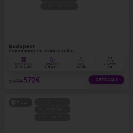
PROMO 100+100
Budapest
Capodanno tra storia e relax
PARTENZA
DURATA
ETÀ
GRUPPO
31 DIC 26
3 NOTTI
32-55
30
572€
DETTAGLI
672€
DA
HOTEL 4 STELLE
Praga
VOLI DISPONIBILI
PROMO 100+100