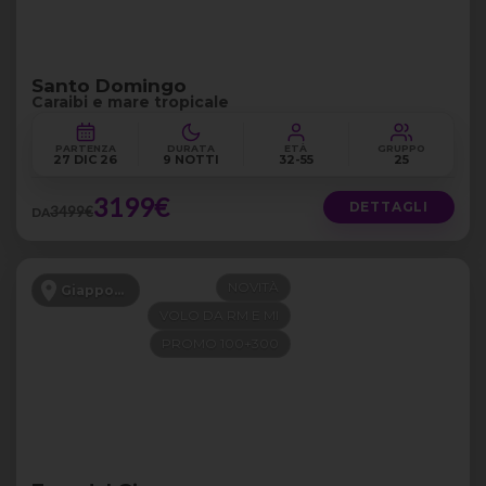
Santo Domingo
Caraibi e mare tropicale
PARTENZA
DURATA
ETÀ
GRUPPO
27 DIC 26
9 NOTTI
32-55
25
3199€
DETTAGLI
3499€
DA
NOVITÀ
Giappone
VOLO DA RM E MI
PROMO 100+300