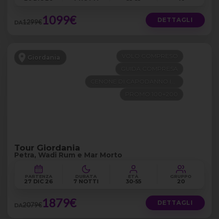
1099€
DETTAGLI
1299€
DA
VOLO COMPRESO
Giordania
GUIDA COMPRESA
CENONE DI CAPODANNO INCLUSO
PROMO 100+200
Tour Giordania
Petra, Wadi Rum e Mar Morto
PARTENZA
DURATA
ETÀ
GRUPPO
27 DIC 26
7 NOTTI
30-55
20
1879€
DETTAGLI
2079€
DA