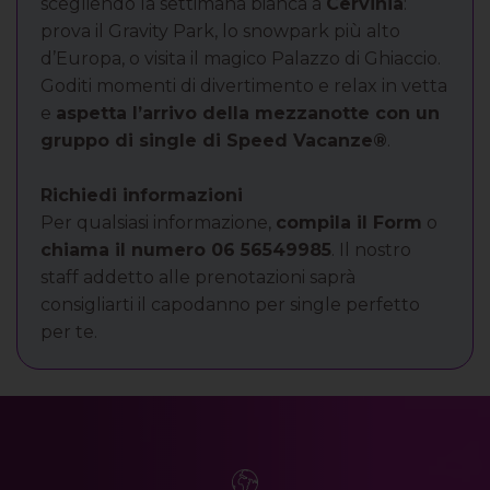
scegliendo la settimana bianca a
Cervinia
:
prova il Gravity Park, lo snowpark più alto
d’Europa, o visita il magico Palazzo di Ghiaccio.
Goditi momenti di divertimento e relax in vetta
e
aspetta l’arrivo della mezzanotte con un
gruppo di single di Speed Vacanze®
.
Richiedi informazioni
Per qualsiasi informazione,
compila il Form
o
chiama il numero 06 56549985
. Il nostro
staff addetto alle prenotazioni saprà
consigliarti il capodanno per single perfetto
per te.