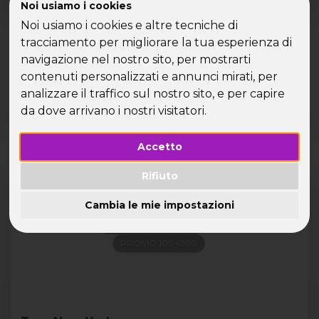
Noi usiamo i cookies
e vivi un viaggio indimenticabile! Scegli tra una crociera
per single tra Miami, Porto Rico e Bahamas, il fascino di
Noi usiamo i cookies e altre tecniche di
Rio de Janeiro o un tour per single in Giordania. Se sogni il
tracciamento per migliorare la tua esperienza di
sole d’inverno, parti per Santo Domingo o il Messico,
navigazione nel nostro sito, per mostrarti
mentre per chi ama l’Europa o preferisce restare in Italia,
contenuti personalizzati e annunci mirati, per
abbiamo tante proposte esclusive per te. Scopri tutte le
analizzare il traffico sul nostro sito, e per capire
mete e festeggia il Capodanno single con Speed
Vacanze®!
da dove arrivano i nostri visitatori.
Prossime partenze
Accetto
Lista
Cards
Rifiuto
VOLO COMPRESO
New York
Cambia le mie impostazioni
CENA CAPODANNO
INGRESSI ATTRAZIONI
PROMO 100+300