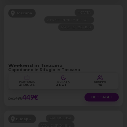
NOVITÀ
Toscana
3 NOTTI IN VILLA IN ESCLUSIVA
PROMO 100+100
Weekend in Toscana
Capodanno in Rifugio in Toscana
PARTENZA
DURATA
GRUPPO
31 DIC 26
3 NOTTI
75
449€
DETTAGLI
549€
DA
SPA INCLUSA
Budapest
VOLI DISPONIBILI