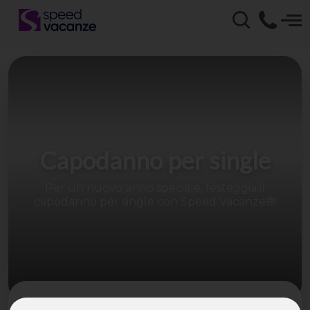
Capodanno per single
Per un nuovo anno speciale, festeggia il
capodanno per single con Speed Vacanze®!
Festeggia il Capodanno per single con Speed Vacanze®