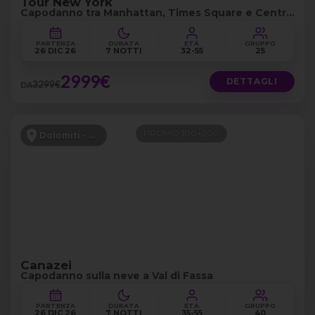
Tour New York
Capodanno tra Manhattan, Times Square e Central
Park
PARTENZA
DURATA
ETÀ
GRUPPO
26 DIC 26
7 NOTTI
32-55
25
2999€
DETTAGLI
3299€
DA
PROMO 100+200
Dolomiti - Canazei
Canazei
Capodanno sulla neve a Val di Fassa
PARTENZA
DURATA
ETÀ
GRUPPO
26 DIC 26
7 NOTTI
35-55
40