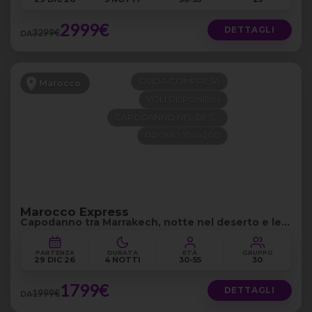
2999€
DETTAGLI
3299€
DA
GUIDA COMPRESA
Marocco
VOLI DISPONIBILI
CAPODANNO NEL DESERTO
PROMO 100+200
Marocco Express
Capodanno tra Marrakech, notte nel deserto e le
cascate di Osmund
PARTENZA
DURATA
ETÀ
GRUPPO
29 DIC 26
4 NOTTI
30-55
30
1799€
DETTAGLI
1999€
DA