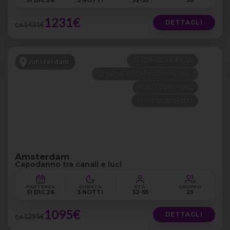
31 DIC 26
3 NOTTI
32-55
30
1231€
DETTAGLI
1431€
DA
GUIDA COMPRESA
Amsterdam
CENONE DI CAPODANNO INCLUSO
VOLI DISPONIBILI
PROMO 100+200
Amsterdam
Capodanno tra canali e luci
PARTENZA
DURATA
ETÀ
GRUPPO
31 DIC 26
3 NOTTI
32-55
25
1095€
DETTAGLI
1295€
DA