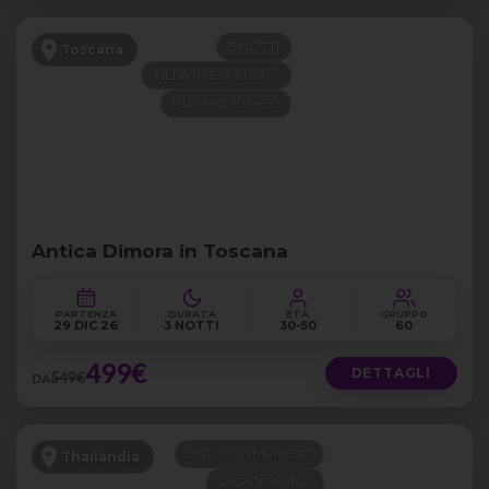
3 NOTTI
Toscana
VILLA IN ESCLUSIVA
PROMO 100+50
Antica Dimora in Toscana
PARTENZA
DURATA
ETÀ
GRUPPO
29 DIC 26
3 NOTTI
30-50
60
499€
DETTAGLI
549€
DA
VOLO COMPRESO
Thailandia
CAPODANNO