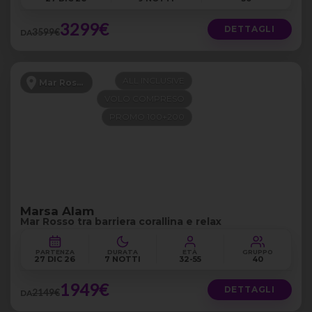
3299€
DETTAGLI
3599€
DA
ALL INCLUSIVE
Mar Rosso
VOLO COMPRESO
PROMO 100+200
Marsa Alam
Mar Rosso tra barriera corallina e relax
PARTENZA
DURATA
ETÀ
GRUPPO
27 DIC 26
7 NOTTI
32-55
40
1949€
DETTAGLI
2149€
DA