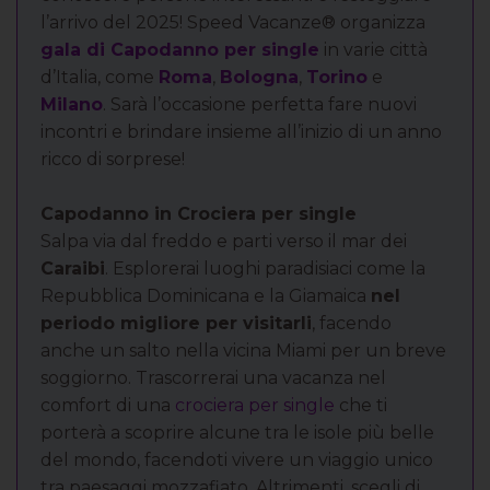
l’arrivo del 2025! Speed Vacanze® organizza
gala di Capodanno per single
in varie città
d’Italia, come
Roma
,
Bologna
,
Torino
e
Milano
. Sarà l’occasione perfetta fare nuovi
incontri e brindare insieme all’inizio di un anno
ricco di sorprese!
Capodanno in Crociera per single
Salpa via dal freddo e parti verso il mar dei
Caraibi
. Esplorerai luoghi paradisiaci come la
Repubblica Dominicana e la Giamaica
nel
periodo migliore per visitarli
, facendo
anche un salto nella vicina Miami per un breve
soggiorno. Trascorrerai una vacanza nel
comfort di una
crociera per single
che ti
porterà a scoprire alcune tra le isole più belle
del mondo, facendoti vivere un viaggio unico
tra paesaggi mozzafiato. Altrimenti, scegli di