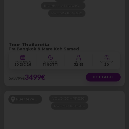
INGRESSI ATTRAZIONI
PROMO 100+300
Tour Thailandia
Tra Bangkok & Mare Koh Samed
PARTENZA
DURATA
ETÀ
GRUPPO
30 DIC 26
11 NOTTI
32-55
20
3499€
DETTAGLI
3799€
DA
VOLO COMPRESO
Fuerteventura
PROMO 100+300