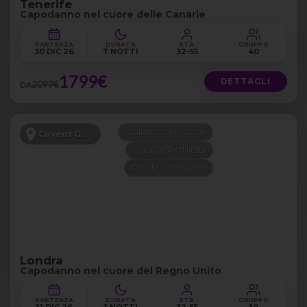
Tenerife
Capodanno nel cuore delle Canarie
PARTENZA
DURATA
ETÀ
GRUPPO
30 DIC 26
7 NOTTI
32-55
40
1799€
DETTAGLI
2099€
DA
GUIDA COMPRESA
Covent Garden
VOLI DISPONIBILI
PROMO 100+200
Londra
Capodanno nel cuore del Regno Unito
PARTENZA
DURATA
ETÀ
GRUPPO