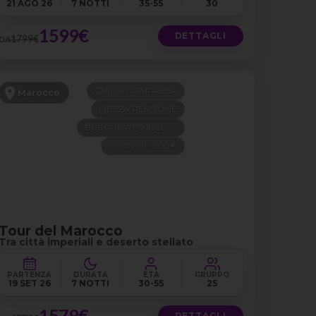
21 AGO 26
7 NOTTI
35-55
30
1599€
DETTAGLI
1799€
DA
GUIDA COMPRESA
Marocco
MEZZA PENSIONE
BUS PRIVATO INCLUSO
SCONTO -200€
Tour del Marocco
Tra città imperiali e deserto stellato
PARTENZA
DURATA
ETÀ
GRUPPO
19 SET 26
7 NOTTI
30-55
25
1579€
DETTAGLI