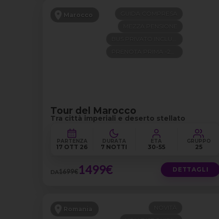
GUIDA COMPRESA
Marocco
MEZZA PENSIONE
BUS PRIVATO INCLUSO
PRENOTA PRIMA -200€
Tour del Marocco
Tra città imperiali e deserto stellato
PARTENZA
DURATA
ETÀ
GRUPPO
17 OTT 26
7 NOTTI
30-55
25
1499€
DETTAGLI
1699€
DA
NOVITÀ
Romania