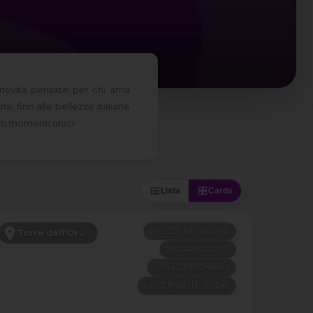
 novità pensate per chi ama
a, fino alle bellezze italiane
rti momenti unici!
Lista
Cards
MEZZA PENSIONE
Torre dell'Orso - Puglia
FERRAGOSTO
VOLI DISPONIBILI
LAST MINUTE -100€