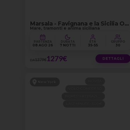
Marsala - Favignana e la Sicilia Occidentale
Mare, tramonti e anima siciliana
PARTENZA
DURATA
ETÀ
GRUPPO
08 AGO 26
7 NOTTI
35-55
30
1279€
DETTAGLI
1379€
DA
NOVITÀ
New York
VOLO COMPRESO
INGRESSI ATTRAZIONI
LAST MINUTE -300€