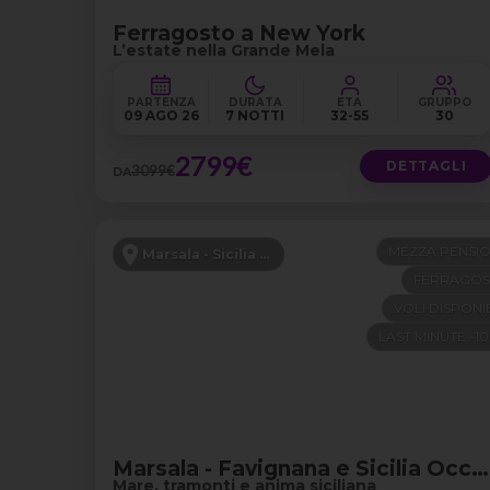
Ferragosto a New York
L’estate nella Grande Mela
PARTENZA
DURATA
ETÀ
GRUPPO
09 AGO 26
7 NOTTI
32-55
30
2799€
DETTAGLI
3099€
DA
MEZZA PENSI
Marsala - Sicilia Occidentale
FERRAGO
VOLI DISPONIB
LAST MINUTE -1
Marsala - Favignana e Sicilia Occidentale
Mare, tramonti e anima siciliana