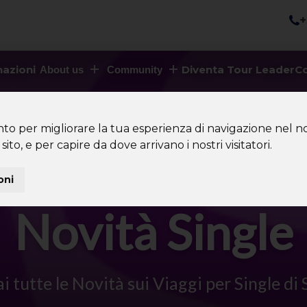
+
nazioni
Diventa Tour Leader
Co
About us
Community
nto per migliorare la tua esperienza di navigazione nel no
sito, e per capire da dove arrivano i nostri visitatori.
oni
Novità Single
ai tutte le Novità sui Viaggi per Single 