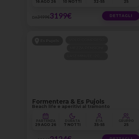
16 AGO 26
10 NOTTI
32-55
25
3199€
DETTAGLI
3499€
DA
VOLO COMPRESO
Es Pujols
MEZZA PENSIONE
LAST MINUTE -200€
Formentera & Es Pujols
Beach life e aperitivi al tramonto
PARTENZA
DURATA
ETÀ
GRUPPO
29 AGO 26
7 NOTTI
35-55
25
2124€
DETTAGLI