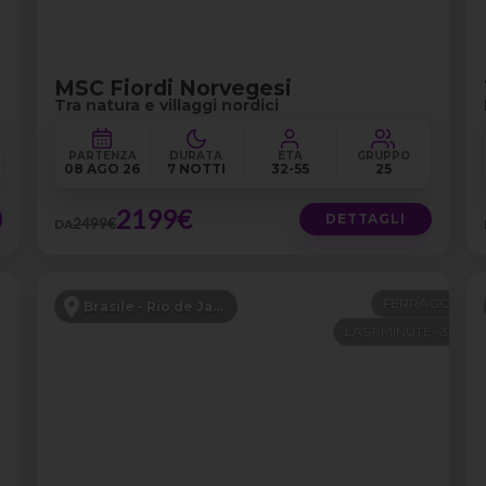
MSC Fiordi Norvegesi
Tra natura e villaggi nordici
PARTENZA
DURATA
ETÀ
GRUPPO
08 AGO 26
7 NOTTI
32-55
25
2199€
DETTAGLI
2499€
DA
FERRAGOSTO
Brasile - Rio de Janeiro e Buzios
LAST MINUTE -300€