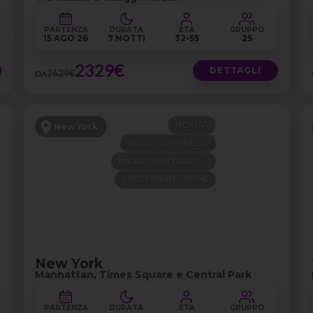
PARTENZA
DURATA
ETÀ
GRUPPO
15 AGO 26
7 NOTTI
32-55
25
2329€
DETTAGLI
2629€
DA
NOVITÀ
New York
VOLO COMPRESO
INGRESSI ATTRAZIONI
LAST MINUTE -300€
New York
Manhattan, Times Square e Central Park
PARTENZA
DURATA
ETÀ
GRUPPO