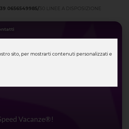
39 0656549985
/
30 LINEE A DISPOSIZIONE
ntatti
stro sito, per mostrarti contenuti personalizzati e
di Speed Vacanze®!