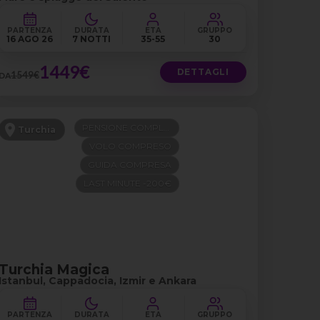
PARTENZA
DURATA
ETÀ
GRUPPO
16 AGO 26
7 NOTTI
35-55
30
1449€
DETTAGLI
1549€
DA
PENSIONE COMPLETA
Turchia
VOLO COMPRESO
GUIDA COMPRESA
LAST MINUTE -200€
Turchia Magica
Istanbul, Cappadocia, Izmir e Ankara
PARTENZA
DURATA
ETÀ
GRUPPO