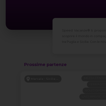
Speed Vacanze® ti propone 
scoprire il mondo in compagni
tra Puglia e Sicilia. Con le 
Prossime partenze
MEZZA PENSI
Marsala - Sicilia Occidentale
FERRAGO
VOLI DISPONIB
LAST MINUTE -1