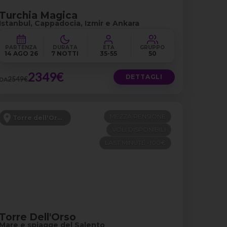
Turchia Magica
Istanbul, Cappadocia, Izmir e Ankara
PARTENZA
DURATA
ETÀ
GRUPPO
14 AGO 26
7 NOTTI
35-55
50
2349€
DETTAGLI
2549€
DA
MEZZA PENSIONE
Torre dell'Orso - Puglia
VOLI DISPONIBILI
LAST MINUTE -100€
Torre Dell'Orso
Mare e spiagge del Salento