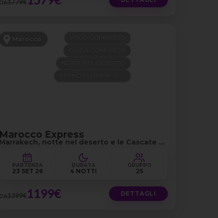
1779€
DA
VOLO COMPRESO
Marocco
GUIDA COMPRESA
NOTTE NEL DESERTO
PRENOTA PRIMA -200€
Marocco Express
Marrakech, notte nel deserto e le Cascate di
Ouzoud
PARTENZA
DURATA
GRUPPO
23 SET 26
4 NOTTI
25
1199€
DETTAGLI
1399€
DA