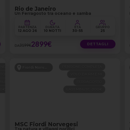
Rio de Janeiro
Un Ferragosto tra oceano e samba
PARTENZA
DURATA
ETÀ
GRUPPO
12 AGO 26
10 NOTTI
30-55
25
2899€
DETTAGLI
3199€
DA
ONE
PENSIONE COMPLETA
Fiordi Norvegesi
STO
VOLO DA RM E MI
ILI
FERRAGOSTO
00€
LAST MINUTE -300€
MSC Fiordi Norvegesi
Tra natura e villaggi nordici