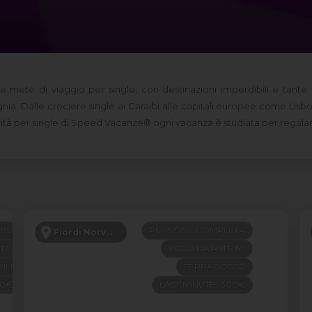
mete di viaggio per single, con destinazioni imperdibili e tante
a. Dalle crociere single ai Caraibi alle capitali europee come Lisbon
novità per single di Speed Vacanze® ogni vacanza è studiata per regala
ONE
PENSIONE COMPLETA
Fiordi Norvegesi
STO
VOLO DA RM E MI
ILI
FERRAGOSTO
00€
LAST MINUTE -300€