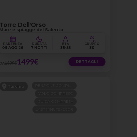
Torre Dell'Orso
Mare e spiagge del Salento
PARTENZA
DURATA
ETÀ
GRUPPO
09 AGO 26
7 NOTTI
35-55
30
1499€
DETTAGLI
1599€
DA
PENSIONE COMPLETA
Turchia
VOLO COMPRESO
GUIDA COMPRESA
LAST MINUTE -200€