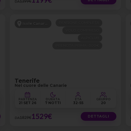
1399€
DA
PENSIONE COMPLETA
Isole Canarie
VOLO COMPRESO
ALPICLUB
PRENOTA PRIMA -300€
Tenerife
Nel cuore delle Canarie
PARTENZA
DURATA
ETÀ
GRUPPO
21 SET 26
7 NOTTI
32-55
20
1529€
DETTAGLI
1829€
DA