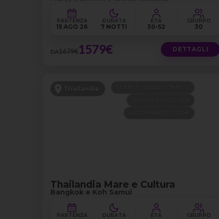
PARTENZA
DURATA
ETÀ
GRUPPO
15 AGO 26
7 NOTTI
30-52
30
1579€
DETTAGLI
1679€
DA
TOUR E GUIDA COMPRESI
Thailandia
VOLO DIRETTO ITA
LAST MINUTE -300€
Thailandia Mare e Cultura
Bangkok e Koh Samui
PARTENZA
DURATA
ETÀ
GRUPPO