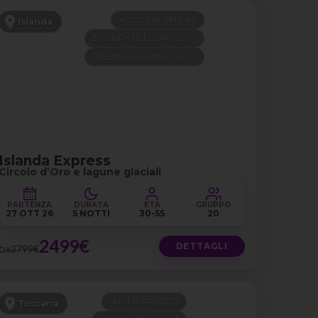
VOLO DA RM E MI
Islanda
3 TOUR FULL-DAY COMPRESI
PRENOTA PRIMA -300€
Islanda Express
Circolo d’Oro e lagune glaciali
PARTENZA
DURATA
ETÀ
GRUPPO
27 OTT 26
5 NOTTI
30-55
20
2499€
DETTAGLI
2799€
DA
SUPER PREZZO
Toscana