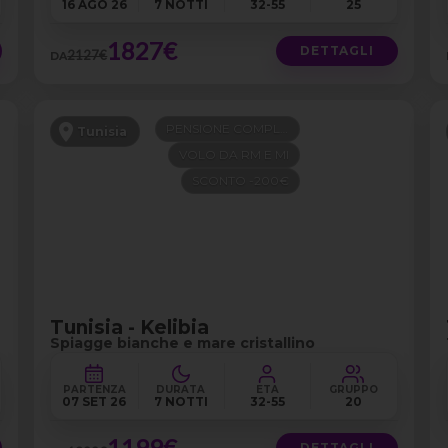
16 AGO 26
7 NOTTI
32-55
25
1827€
DETTAGLI
2127€
DA
PENSIONE COMPLETA
Tunisia
VOLO DA RM E MI
SCONTO -200€
Tunisia - Kelibia
Spiagge bianche e mare cristallino
PARTENZA
DURATA
ETÀ
GRUPPO
07 SET 26
7 NOTTI
32-55
20
1199€
DETTAGLI