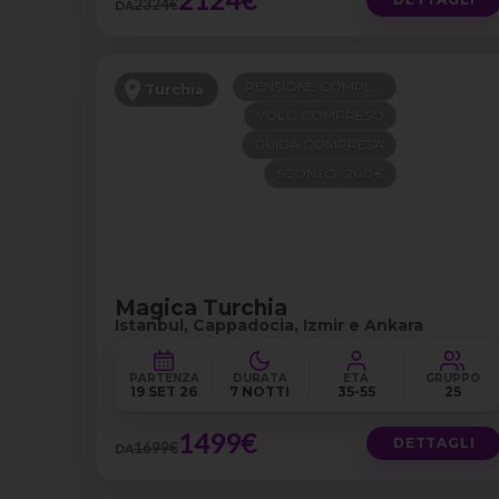
2324€
DA
PENSIONE COMPLETA
Turchia
VOLO COMPRESO
GUIDA COMPRESA
SCONTO -200€
Magica Turchia
Istanbul, Cappadocia, Izmir e Ankara
PARTENZA
DURATA
ETÀ
GRUPPO
19 SET 26
7 NOTTI
35-55
25
1499€
DETTAGLI
1699€
DA