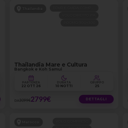
TOUR E GUIDA COMPRESI
Thailandia
VOLO DIRETTO ITA
PROMO 300+300
Thailandia Mare e Cultura
Bangkok e Koh Samui
PARTENZA
DURATA
GRUPPO
22 OTT 26
10 NOTTI
25
2799€
DETTAGLI
3099€
DA
VOLO COMPRESO
Marocco