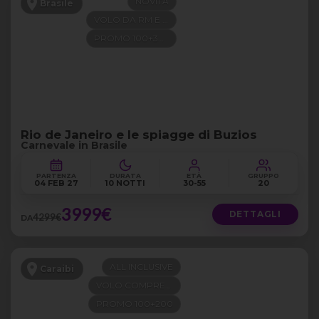
NOVITÀ
Brasile
VOLO DA RM E MI
PROMO 100+300
Rio de Janeiro e le spiagge di Buzios
Carnevale in Brasile
PARTENZA
DURATA
ETÀ
GRUPPO
04 FEB 27
10 NOTTI
30-55
20
3999€
DETTAGLI
4299€
DA
ALL INCLUSIVE
Caraibi
VOLO COMPRESO
PROMO 100+200