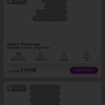
ALL INCLUSIVE
Caraibi
ONLY ADULT
VOLO COMPRESO
PRENOTA PRIMA -300€
Santo Domingo
Caraibi e mare tropicale
PARTENZA
DURATA
ETÀ
GRUPPO
30 OTT 26
7 NOTTI
32-55
25
1999€
DETTAGLI
2299€
DA
VOLO COMPRESO
Brasile
MEZZA PENSIONE
HOTEL 4 E 5 STELLE