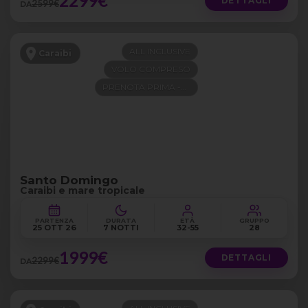
2299€
DETTAGLI
2599€
DA
ALL INCLUSIVE
Caraibi
VOLO COMPRESO
PRENOTA PRIMA -300€
Santo Domingo
Caraibi e mare tropicale
PARTENZA
DURATA
ETÀ
GRUPPO
25 OTT 26
7 NOTTI
32-55
28
1999€
DETTAGLI
2299€
DA