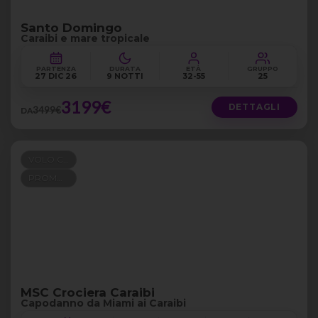
Santo Domingo
Caraibi e mare tropicale
PARTENZA
DURATA
ETÀ
GRUPPO
27 DIC 26
9 NOTTI
32-55
25
3199€
DETTAGLI
3499€
DA
VOLO COMPRESO
PROMO 100+300
MSC Crociera Caraibi
Capodanno da Miami ai Caraibi