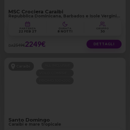
MSC Crociera Caraibi
Repubblica Dominicana, Barbados e Isole Vergini
Britanniche
PARTENZA
DURATA
GRUPPO
22 FEB 27
8 NOTTI
30
2249€
DETTAGLI
2549€
DA
ALL INCLUSIVE
Caraibi
VOLO COMPRESO
PROMO 100+200
Santo Domingo
Caraibi e mare tropicale