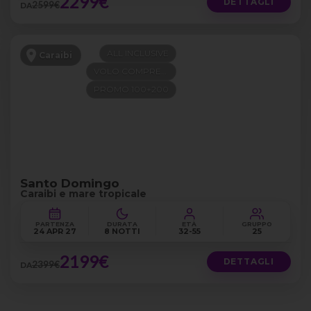
2299€
DETTAGLI
2599€
DA
ALL INCLUSIVE
Caraibi
VOLO COMPRESO
PROMO 100+200
Santo Domingo
Caraibi e mare tropicale
PARTENZA
DURATA
ETÀ
GRUPPO
24 APR 27
8 NOTTI
32-55
25
2199€
DETTAGLI
2399€
DA