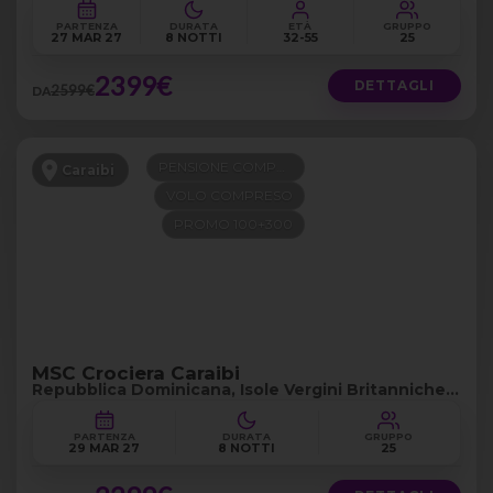
PARTENZA
DURATA
ETÀ
GRUPPO
27 MAR 27
8 NOTTI
32-55
25
2399€
DETTAGLI
2599€
DA
PENSIONE COMPLETA
Caraibi
VOLO COMPRESO
PROMO 100+300
MSC Crociera Caraibi
Repubblica Dominicana, Isole Vergini Britanniche e
Piccole Antille
PARTENZA
DURATA
GRUPPO
29 MAR 27
8 NOTTI
25