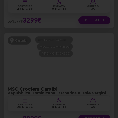
PARTENZA
DURATA
GRUPPO
27 DIC 26
9 NOTTI
30
3299€
DETTAGLI
3599€
DA
PENSIONE COMPLETA
Caraibi
VOLO COMPRESO
PROMO 100+200
MSC Crociera Caraibi
Repubblica Dominicana, Barbados e Isole Vergini
Britanniche
PARTENZA
DURATA
GRUPPO
28 DIC 26
8 NOTTI
30