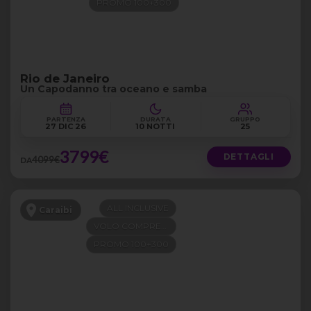
PROMO 100+300
Rio de Janeiro
Un Capodanno tra oceano e samba
PARTENZA
DURATA
GRUPPO
27 DIC 26
10 NOTTI
25
3799€
DETTAGLI
4099€
DA
ALL INCLUSIVE
Caraibi
VOLO COMPRESO
PROMO 100+300