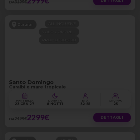
2999€
DETTAGLI
3199€
DA
ALL INCLUSIVE
Caraibi
VOLO COMPRESO
PROMO 100+200
Santo Domingo
Caraibi e mare tropicale
PARTENZA
DURATA
ETÀ
GRUPPO
23 GEN 27
8 NOTTI
32-55
25
2299€
DETTAGLI
2499€
DA