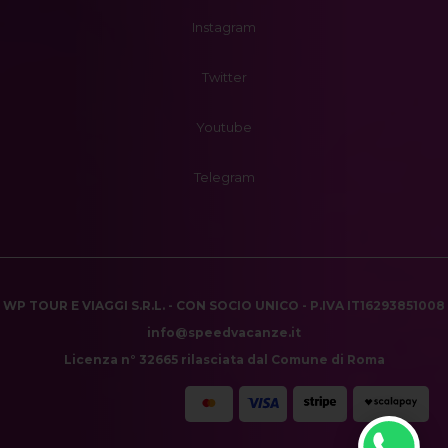
Instagram
Twitter
Youtube
Telegram
WP TOUR E VIAGGI S.R.L. - CON SOCIO UNICO - P.IVA IT16293851008
info@speedvacanze.it
Licenza n° 32665 rilasciata dal Comune di Roma