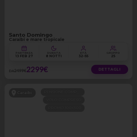
Santo Domingo
Caraibi e mare tropicale
PARTENZA
DURATA
ETÀ
GRUPPO
13 FEB 27
8 NOTTI
32-55
25
2299€
DETTAGLI
2499€
DA
PENSIONE COMPLETA
Caraibi
VOLO COMPRESO
PROMO 100+300