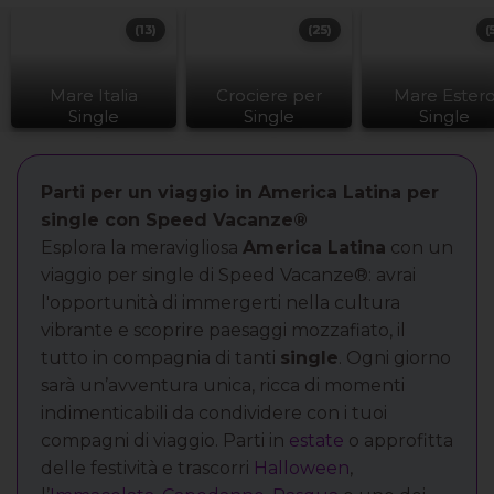
(13)
(25)
(
Mare Italia
Crociere per
Mare Ester
Single
Single
Single
Parti per un viaggio in America Latina per
single con Speed Vacanze®
Esplora la meravigliosa
America Latina
con un
viaggio per single di Speed Vacanze®: avrai
l'opportunità di immergerti nella cultura
vibrante e scoprire paesaggi mozzafiato, il
tutto in compagnia di tanti
single
. Ogni giorno
sarà un’avventura unica, ricca di momenti
indimenticabili da condividere con i tuoi
compagni di viaggio. Parti in
estate
o approfitta
delle festività e trascorri
Halloween
,