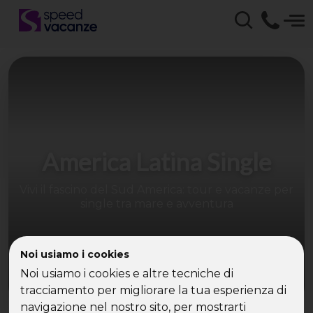
America Latina Single
Vivi il fascino del Sud America: tour e vacanze per
single tra mare e avventura
Noi usiamo i cookies
Noi usiamo i cookies e altre tecniche di
tracciamento per migliorare la tua esperienza di
navigazione nel nostro sito, per mostrarti
Parti per un viaggio in America Latina single con Speed