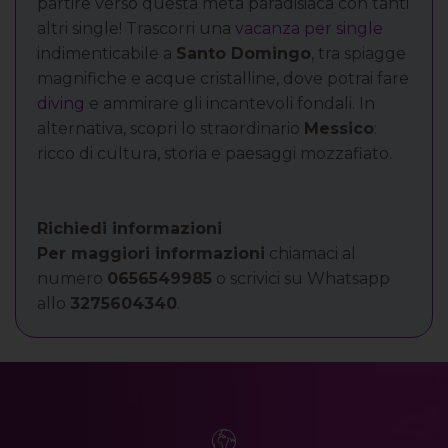
partire verso questa meta paradisiaca con tanti
altri single! Trascorri una
vacanza per single
indimenticabile a
Santo Domingo
, tra spiagge
magnifiche e acque cristalline, dove potrai fare
diving
e ammirare gli incantevoli fondali. In
alternativa, scopri lo straordinario
Messico
:
ricco di cultura, storia e paesaggi mozzafiato.
Richiedi informazioni
Per maggiori informazioni
chiamaci al
numero
0656549985
o scrivici su Whatsapp
allo
3275604340
.