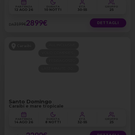
PARTENZA
DURATA
ETÀ
GRUPPO
12 AGO 26
10 NOTTI
30-55
25
2899€
DETTAGLI
3199€
DA
ALL INCLUSIVE
Caraibi
VOLO COMPRESO
FERRAGOSTO
LAST MINUTE -300€
Santo Domingo
Caraibi e mare tropicale
PARTENZA
DURATA
ETÀ
GRUPPO
14 AGO 26
8 NOTTI
32-55
25