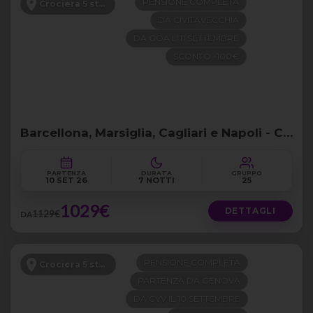
PENSIONE COMPLETA
Crociera 5 stelle
DA CIVITAVECCHIA
DA GOA L'11 SETTEMBRE
SCONTO -100€
Barcellona, Marsiglia, Cagliari e Napoli - Crociera Costa da CVV
PARTENZA
DURATA
GRUPPO
10 SET 26
7 NOTTI
25
1029€
DETTAGLI
1129€
DA
PENSIONE COMPLETA
Crociera 5 stelle
PARTENZA DA GENOVA
DA CVV IL 10 SETTEMBRE