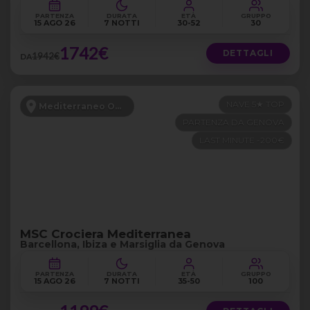
PARTENZA
DURATA
ETÀ
GRUPPO
15 AGO 26
7 NOTTI
30-52
30
1742€
DETTAGLI
1942€
DA
NAVE 5★ TOP
Mediterraneo Occidentale
PARTENZA DA GENOVA
LAST MINUTE -200€
MSC Crociera Mediterranea
Barcellona, Ibiza e Marsiglia da Genova
PARTENZA
DURATA
ETÀ
GRUPPO
15 AGO 26
7 NOTTI
35-50
100