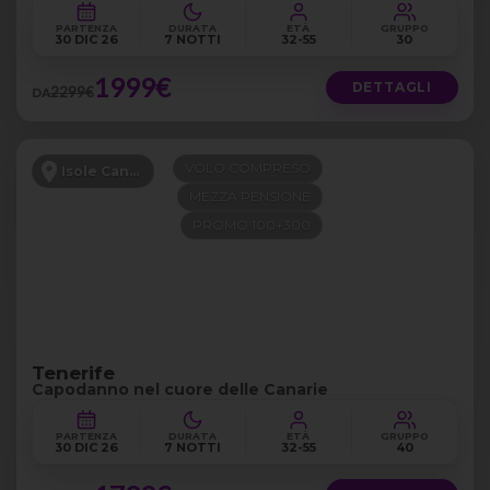
PARTENZA
DURATA
ETÀ
GRUPPO
30 DIC 26
7 NOTTI
32-55
30
1999€
DETTAGLI
2299€
DA
VOLO COMPRESO
Isole Canarie
MEZZA PENSIONE
PROMO 100+300
Tenerife
Capodanno nel cuore delle Canarie
PARTENZA
DURATA
ETÀ
GRUPPO
30 DIC 26
7 NOTTI
32-55
40