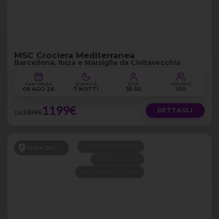
MSC Crociera Mediterranea
Barcellona, Ibiza e Marsiglia da Civitavecchia
PARTENZA
DURATA
ETÀ
GRUPPO
09 AGO 26
7 NOTTI
35-50
100
1199€
DETTAGLI
1399€
DA
VOLO COMPRESO
Isole Baleari
FERRAGOSTO
LAST MINUTE -100€