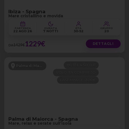
Ibiza - Spagna
Mare cristallino e movida
PARTENZA
DURATA
ETÀ
GRUPPO
22 AGO 26
7 NOTTI
30-52
20
1229€
DETTAGLI
1429€
DA
HOTEL 4 STELLE
Palma di Maiorca
VOLO ITA COMPRESO
LAST MINUTE -300€
Palma di Maiorca - Spagna
Mare, relax e serate sull’isola