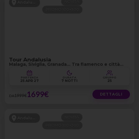
NOVITÀ
Andalusia
PROMO 100+300
Tour Andalusia
Malaga, Siviglia, Granada... Tra flamenco e città
storiche
PARTENZA
DURATA
GRUPPO
25 APR 27
7 NOTTI
25
1699€
DETTAGLI
1999€
DA
NOVITÀ
Andalusia
PROMO 100+300