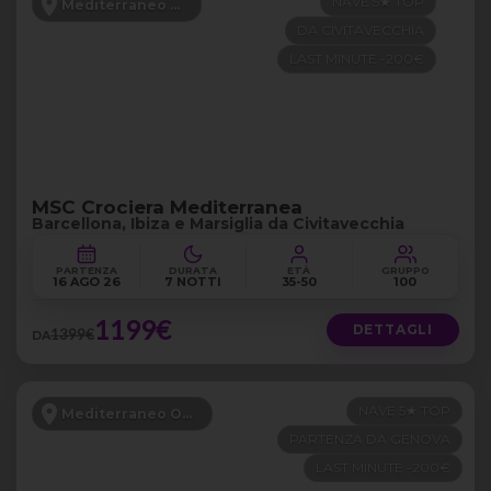
NAVE 5★ TOP
Mediterraneo Occidentale
DA CIVITAVECCHIA
LAST MINUTE -200€
MSC Crociera Mediterranea
Barcellona, Ibiza e Marsiglia da Civitavecchia
PARTENZA
DURATA
ETÀ
GRUPPO
16 AGO 26
7 NOTTI
35-50
100
1199€
DETTAGLI
1399€
DA
NAVE 5★ TOP
Mediterraneo Occidentale
PARTENZA DA GENOVA
LAST MINUTE -200€