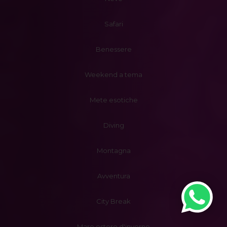
Safari
Benessere
Weekend a tema
Mete esotiche
Diving
Montagna
Avventura
City Break
Mare estero d'inverno