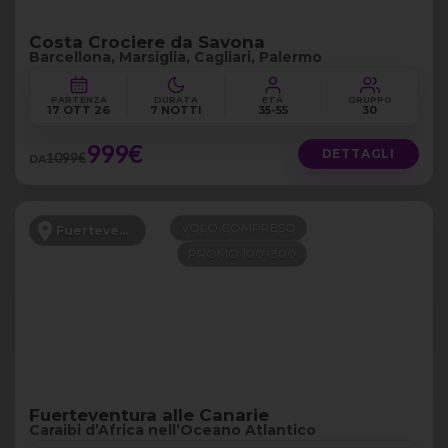
Costa Crociere da Savona
Barcellona, Marsiglia, Cagliari, Palermo
PARTENZA
DURATA
ETÀ
GRUPPO
17 OTT 26
7 NOTTI
35-55
30
999€
DETTAGLI
1099€
DA
VOLO COMPRESO
Fuerteventura
PROMO 100+300
Fuerteventura alle Canarie
Caraibi d’Africa nell’Oceano Atlantico