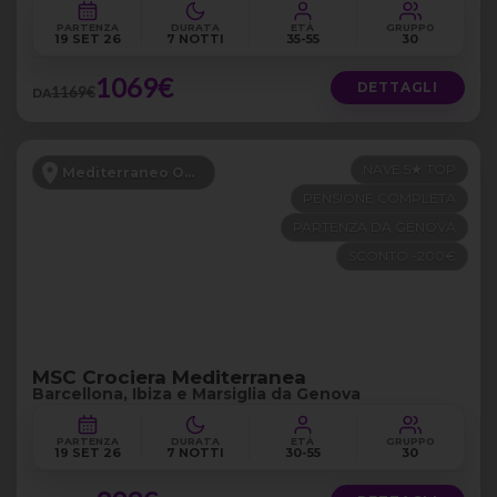
PARTENZA
DURATA
ETÀ
GRUPPO
19 SET 26
7 NOTTI
35-55
30
1069€
DETTAGLI
1169€
DA
NAVE 5★ TOP
Mediterraneo Occidentale
PENSIONE COMPLETA
PARTENZA DA GENOVA
SCONTO -200€
MSC Crociera Mediterranea
Barcellona, Ibiza e Marsiglia da Genova
PARTENZA
DURATA
ETÀ
GRUPPO
19 SET 26
7 NOTTI
30-55
30