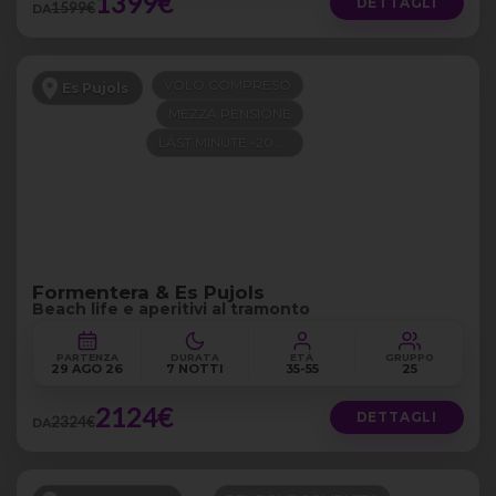
1399€
DETTAGLI
1599€
DA
VOLO COMPRESO
Es Pujols
MEZZA PENSIONE
LAST MINUTE -200€
Formentera & Es Pujols
Beach life e aperitivi al tramonto
PARTENZA
DURATA
ETÀ
GRUPPO
29 AGO 26
7 NOTTI
35-55
25
2124€
DETTAGLI
2324€
DA