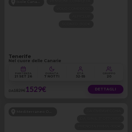
PENSIONE COMPLETA
Isole Canarie
VOLO COMPRESO
ALPICLUB
SCONTO -300€
Tenerife
Nel cuore delle Canarie
PARTENZA
DURATA
ETÀ
GRUPPO
21 SET 26
7 NOTTI
32-55
20
1529€
DETTAGLI
1829€
DA
DA CIVITAVECCHIA
Mediterraneo Occidentale
DA SVN IL 17 OTTOBRE
PRENOTA PRIMA -100€