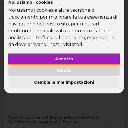
Noi usiamo i cookies
Parti per una crociera per single tra Barcellona e Valencia.
Oppure scegli uno dei nostri viaggi in barca a vela per
Noi usiamo i cookies e altre tecniche di
single alla scoperta di Ibiza e Formentera, navigando tra
tracciamento per migliorare la tua esperienza di
calette spettacolari e acque cristalline. Rilassati sulle
navigazione nel nostro sito, per mostrarti
spiagge più belle, scopri la movida spagnola e condividi
contenuti personalizzati e annunci mirati, per
un’avventura single con nuovi compagni di viaggio!
analizzare il traffico sul nostro sito, e per capire
da dove arrivano i nostri visitatori.
Prossime partenze
Lista
Cards
Accetto
VOLO COMPRESO
Isole Baleari
Rifiuto
FERRAGOSTO
LAST MINUTE -100€
Cambia le mie impostazioni
Catamarano ad Ibiza e Formentera
Settimana da sogno alle Baleari