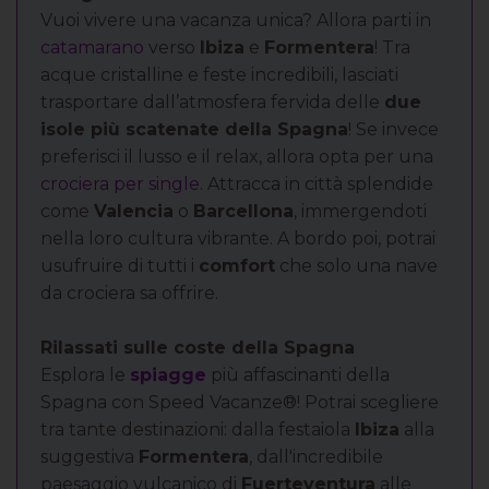
Vuoi vivere una vacanza unica? Allora parti in
catamarano
verso
Ibiza
e
Formentera
! Tra
acque cristalline e feste incredibili, lasciati
trasportare dall’atmosfera fervida delle
due
isole più scatenate della Spagna
! Se invece
preferisci il lusso e il relax, allora opta per una
crociera per single
. Attracca in città splendide
come
Valencia
o
Barcellona
, immergendoti
nella loro cultura vibrante. A bordo poi, potrai
usufruire di tutti i
comfort
che solo una nave
da crociera sa offrire.
Rilassati sulle coste della Spagna
Esplora le
spiagge
più affascinanti della
Spagna con Speed Vacanze®! Potrai scegliere
tra tante destinazioni: dalla festaiola
Ibiza
alla
suggestiva
Formentera
, dall'incredibile
paesaggio vulcanico di
Fuerteventura
alle