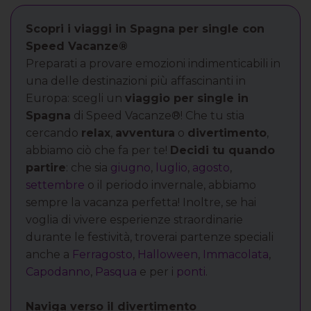
Scopri i viaggi in Spagna per single con
Speed Vacanze®
Preparati a provare emozioni indimenticabili in
una delle destinazioni più affascinanti in
Europa: scegli un
viaggio per single in
Spagna
di Speed Vacanze®! Che tu stia
cercando
relax
,
avventura
o
divertimento
,
abbiamo ciò che fa per te!
Decidi tu quando
partire
: che sia
giugno
,
luglio
,
agosto
,
settembre
o il periodo invernale, abbiamo
sempre la vacanza perfetta! Inoltre, se hai
voglia di vivere esperienze straordinarie
durante le festività, troverai partenze speciali
anche a
Ferragosto
,
Halloween
,
Immacolata
,
Capodanno
,
Pasqua
e per i
ponti
.
Naviga verso il divertimento