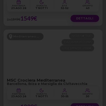
PARTENZA
DURATA
ETÀ
GRUPPO
23 AGO 26
7 NOTTI
32-52
40
1549€
DETTAGLI
1849€
DA
NAVE 5★ TOP
Mediterraneo Occidentale
DA CIVITAVECCHIA
LAST MINUTE -200€
MSC Crociera Mediterranea
Barcellona, Ibiza e Marsiglia da Civitavecchia
PARTENZA
DURATA
ETÀ
GRUPPO
23 AGO 26
7 NOTTI
30-55
30