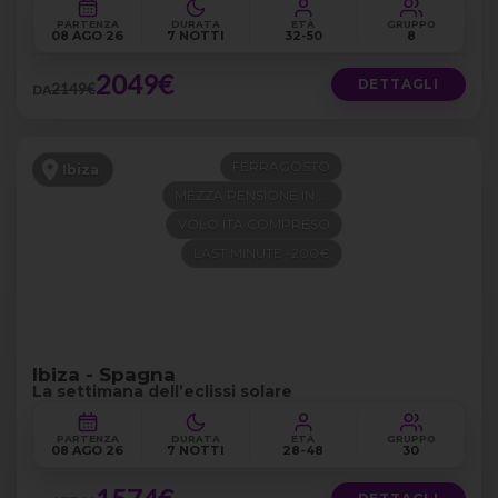
PARTENZA
DURATA
ETÀ
GRUPPO
08 AGO 26
7 NOTTI
32-50
8
2049€
DETTAGLI
2149€
DA
FERRAGOSTO
Ibiza
MEZZA PENSIONE IN 4 STELLE
VOLO ITA COMPRESO
LAST MINUTE -200€
Ibiza - Spagna
La settimana dell’eclissi solare
PARTENZA
DURATA
ETÀ
GRUPPO
08 AGO 26
7 NOTTI
28-48
30