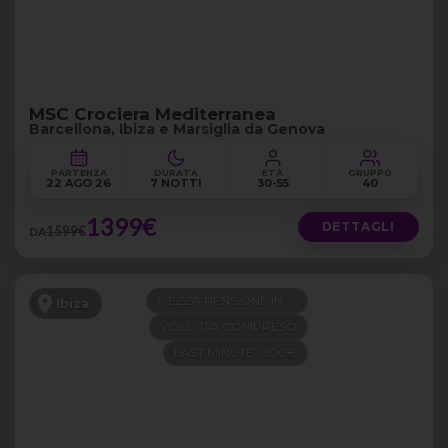
MSC Crociera Mediterranea
Barcellona, Ibiza e Marsiglia da Genova
PARTENZA
DURATA
ETÀ
GRUPPO
22 AGO 26
7 NOTTI
30-55
40
1399€
DETTAGLI
1599€
DA
MEZZA PENSIONE IN 4 STELLE
Ibiza
VOLO ITA COMPRESO
LAST MINUTE -200€