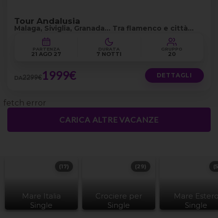
Tour Andalusia
Malaga, Siviglia, Granada... Tra flamenco e città
storiche
PARTENZA
DURATA
GRUPPO
21 AGO 27
7 NOTTI
20
1999€
DETTAGLI
2299€
DA
fetch error
CARICA ALTRE VACANZE
(17)
(29)
(
Mare Italia
Crociere per
Mare Ester
Single
Single
Single