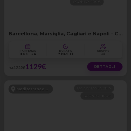
SCONTO -100€
Barcellona, Marsiglia, Cagliari e Napoli - Crociera Costa da GOA
PARTENZA
DURATA
GRUPPO
11 SET 26
7 NOTTI
25
1129€
DETTAGLI
1229€
DA
DA CIVITAVECCHIA
Mediterraneo Occidentale
SCONTO -100€