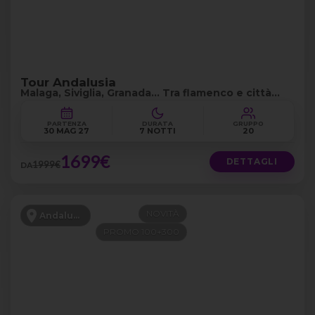
Tour Andalusia
Malaga, Siviglia, Granada... Tra flamenco e città
storiche
PARTENZA
DURATA
GRUPPO
30 MAG 27
7 NOTTI
20
1699€
DETTAGLI
1999€
DA
NOVITÀ
Andalusia
PROMO 100+300