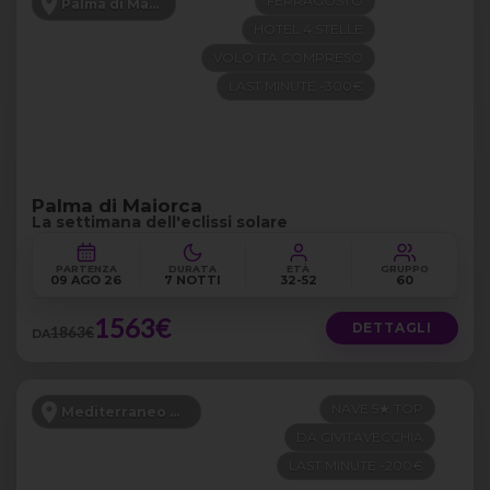
FERRAGOSTO
Palma di Maiorca
HOTEL 4 STELLE
VOLO ITA COMPRESO
LAST MINUTE -300€
Palma di Maiorca
La settimana dell'eclissi solare
PARTENZA
DURATA
ETÀ
GRUPPO
09 AGO 26
7 NOTTI
32-52
60
1563€
DETTAGLI
1863€
DA
NAVE 5★ TOP
Mediterraneo Occidentale
DA CIVITAVECCHIA
LAST MINUTE -200€