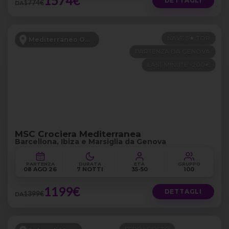
1574€
DETTAGLI
1774€
DA
NAVE 5★ TOP
Mediterraneo Occidentale
PARTENZA DA GENOVA
LAST MINUTE -200€
MSC Crociera Mediterranea
Barcellona, Ibiza e Marsiglia da Genova
PARTENZA
DURATA
ETÀ
GRUPPO
08 AGO 26
7 NOTTI
35-50
100
1199€
DETTAGLI
1399€
DA