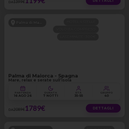
1199€
DETTAGLI
1399€
DA
HOTEL 4 STELLE
Palma di Maiorca
VOLO ITA COMPRESO
LAST MINUTE -300€
Palma di Maiorca - Spagna
Mare, relax e serate sull’isola
PARTENZA
DURATA
ETÀ
GRUPPO
16 AGO 26
7 NOTTI
35-55
40
1789€
DETTAGLI
2089€
DA