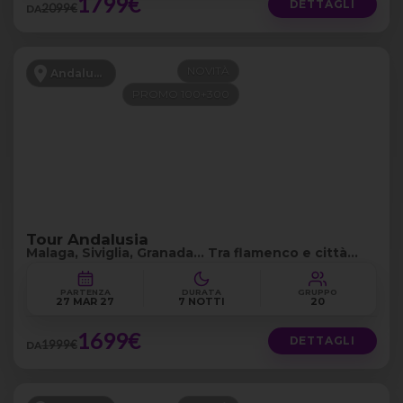
1799€
DETTAGLI
2099€
DA
NOVITÀ
Andalusia
PROMO 100+300
Tour Andalusia
Malaga, Siviglia, Granada... Tra flamenco e città
storiche
PARTENZA
DURATA
GRUPPO
27 MAR 27
7 NOTTI
20
1699€
DETTAGLI
1999€
DA