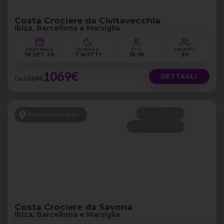
Costa Crociere da Civitavecchia
Ibiza, Barcellona e Marsiglia
PARTENZA
DURATA
ETÀ
GRUPPO
18 SET 26
7 NOTTI
35-55
30
1069€
DETTAGLI
1169€
DA
DA SAVONA
Mediterraneo Occidentale
SCONTO -100€
Costa Crociere da Savona
Ibiza, Barcellona e Marsiglia