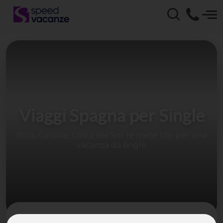
Viaggi Spagna per Single
Ibiza, Canarie, Costa del Sol: le mete top per una
vacanza da single
Viaggi in Spagna per single? Si, con Speed Vacanze®!