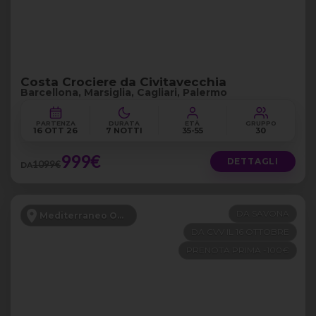
Costa Crociere da Civitavecchia
Barcellona, Marsiglia, Cagliari, Palermo
PARTENZA
DURATA
ETÀ
GRUPPO
16 OTT 26
7 NOTTI
35-55
30
999€
DETTAGLI
1099€
DA
DA SAVONA
Mediterraneo Occidentale
DA CVV IL 16 OTTOBRE
PRENOTA PRIMA -100€