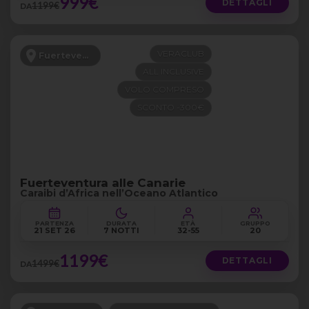
999€
DETTAGLI
1199€
DA
VERACLUB
Fuerteventura
ALL INCLUSIVE
VOLO COMPRESO
SCONTO -300€
Fuerteventura alle Canarie
Caraibi d’Africa nell’Oceano Atlantico
PARTENZA
DURATA
ETÀ
GRUPPO
21 SET 26
7 NOTTI
32-55
20
1199€
DETTAGLI
1499€
DA