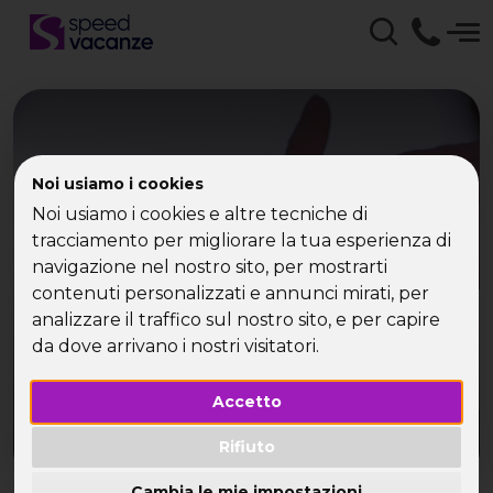
Agenzia di Viaggio Singol
Noi usiamo i cookies
Noi usiamo i cookies e altre tecniche di
con Speed Vacanze -
tracciamento per migliorare la tua esperienza di
Viaggi per Single
navigazione nel nostro sito, per mostrarti
contenuti personalizzati e annunci mirati, per
analizzare il traffico sul nostro sito, e per capire
I viaggi single con noi ti fanno divertire e
conoscere nuovi amici single!
da dove arrivano i nostri visitatori.
Accetto
Rifiuto
Cambia le mie impostazioni