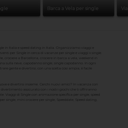
ngle
Barca a Vela per single
Vi
e in Italia e speed dating in Italia. Organizziamo viaggi e
enti per Single in cerca di vacanze per single e viaggi x single.
e, crociere a Barcellona, crociere in barca a vela, weekend in
na sulla neve, capodanno single, single capodanno. In ogni
e gente e divertirsi; con una scelta cosi ampia, è facile
nuove e divertirsi insieme. Cerchi nuovi amici? In vacanza con
 divertimento assicurato con i nostri giochi che ti offriranno
te. Viaggi di Single con animazione specifica per single, speed
er single, mini crociere per single, Speeddate, Speed dating,