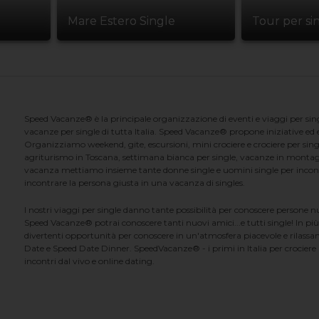
Mare Estero Single
Tour per si
Speed Vacanze® è la principale organizzazione di eventi e viaggi per singl
vacanze per single di tutta Italia. Speed Vacanze® propone iniziative ed ev
Organizziamo weekend, gite, escursioni, mini crociere e crociere per singl
agriturismo in Toscana, settimana bianca per single, vacanze in montag
vacanza mettiamo insieme tante donne single e uomini single per incontrar
incontrare la persona giusta in una vacanza di singles.
I nostri viaggi per single danno tante possibilità per conoscere persone 
Speed Vacanze® potrai conoscere tanti nuovi amici...e tutti single! In più
divertenti opportunità per conoscere in un'atmosfera piacevole e rilassan
Date e Speed Date Dinner. SpeedVacanze® - i primi in Italia per crociere p
incontri dal vivo e online dating.