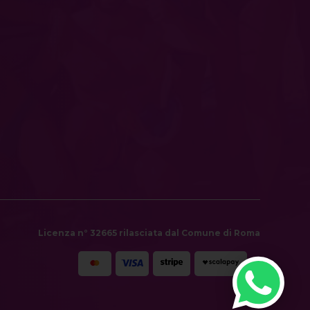
Licenza n° 32665 rilasciata dal Comune di Roma