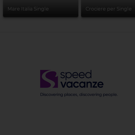
Mare Italia Single
Crociere per Single