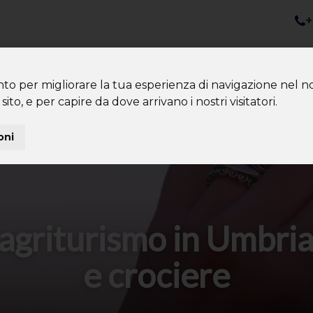
+
nazioni
Diventa Tour Leader
Co
About us
Community
nto per migliorare la tua esperienza di navigazione nel no
sito, e per capire da dove arrivano i nostri visitatori.
oni
agriturismo in Umbria
e crociere