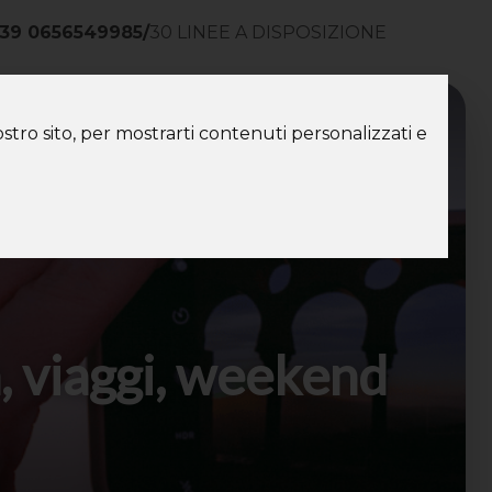
39 0656549985
/
30 LINEE A DISPOSIZIONE
ntatti
stro sito, per mostrarti contenuti personalizzati e
, viaggi, weekend