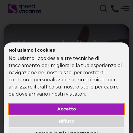
Vacanza Agriturismo
Noi usiamo i cookies
Piscina Toscana con
Noi usiamo i cookies e altre tecniche di
Speed Vacanze: una
tracciamento per migliorare la tua esperienza di
navigazione nel nostro sito, per mostrarti
vacanza di relax
contenuti personalizzati e annunci mirati, per
analizzare il traffico sul nostro sito, e per capire
Speed Vacanze: Vacanze per Single con Nuovi
da dove arrivano i nostri visitatori.
Amici!
Accetto
Rifiuto