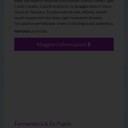
passi dal mare cristallino e da scenari iconici come Capo
Coda Cavallo, Cala Brandinchi, la Spiaggia della Cinta e
l’isola di Tavolara. Tra giornate di sole, attività, eventi
serali e panorami turchesi, ogni momento diventa
l’occasione perfetta per vivere la Sardegna più autentica.
PARTENZA
25/07/2026
Maggiori informazioni
Formentera & Es Pujols