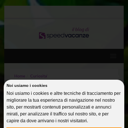
Toggle
navigati
Home
Curiosita'
Vacanze – 15 giorni? Ne facciamo 25
Noi usiamo i cookies
Noi usiamo i cookies e altre tecniche di tracciamento per
VACANZE – 15 GIORNI? NE
migliorare la tua esperienza di navigazione nel nostro
FACCIAMO 25
sito, per mostrarti contenuti personalizzati e annunci
mirati, per analizzare il traffico sul nostro sito, e per
02 Apr 2014
Curiosita'
Riccobono
capire da dove arrivano i nostri visitatori.