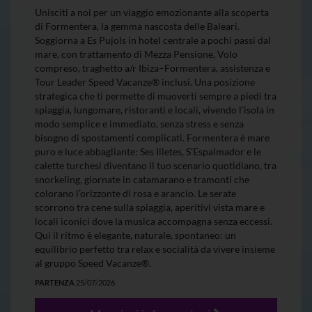
Unisciti a noi per un viaggio emozionante alla scoperta
di Formentera, la gemma nascosta delle Baleari.
Soggiorna a Es Pujols in hotel centrale a pochi passi dal
mare, con trattamento di Mezza Pensione, Volo
compreso, traghetto a/r Ibiza–Formentera, assistenza e
Tour Leader Speed Vacanze® inclusi. Una posizione
strategica che ti permette di muoverti sempre a piedi tra
spiaggia, lungomare, ristoranti e locali, vivendo l’isola in
modo semplice e immediato, senza stress e senza
bisogno di spostamenti complicati. Formentera è mare
puro e luce abbagliante: Ses Illetes, S’Espalmador e le
calette turchesi diventano il tuo scenario quotidiano, tra
snorkeling, giornate in catamarano e tramonti che
colorano l’orizzonte di rosa e arancio. Le serate
scorrono tra cene sulla spiaggia, aperitivi vista mare e
locali iconici dove la musica accompagna senza eccessi.
Qui il ritmo è elegante, naturale, spontaneo: un
equilibrio perfetto tra relax e socialità da vivere insieme
al gruppo Speed Vacanze®.
PARTENZA
25/07/2026