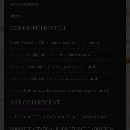
Senza categoria
single
COMMENTI RECENTI
Paola Paccoi
su
Giordania: una terra senza tempo
Darry
su
Le migliori scuse per andare in vacanza!
@dmin
su
Settembre e’ arrivato : 5 cose da fare!
Roberto
su
Settembre e’ arrivato : 5 cose da fare!
Nèri
su
FERIE? Ecco le 5 cose che un vero single non fa!
ARTICOLI RECENTI
IL TUO VIAGGIO IN BARCA A VELA E CATAMARANO
BOOM PRENOTAZIONI: IL 90% DEI SINGLE NON PROVA