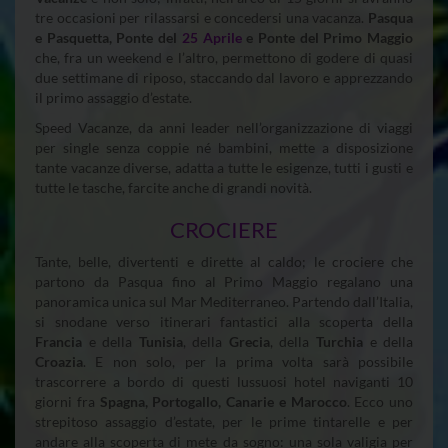
tre occasioni per rilassarsi e concedersi una vacanza.
Pasqua
e Pasquetta, Ponte del
25 Aprile
e Ponte del Primo Maggio
che, fra un weekend e l’altro, permettono di godere di quasi
due settimane di riposo, staccando dal lavoro e apprezzando
il primo assaggio d’estate.
Speed Vacanze, da anni leader nell’organizzazione di viaggi
per single senza coppie né bambini, mette a disposizione
tante vacanze diverse, adatta a tutte le esigenze, tutti i gusti e
tutte le tasche, farcite anche di grandi novità.
CROCIERE
Tante, belle, divertenti e dirette al caldo; le crociere che
partono da Pasqua fino al Primo Maggio regalano una
panoramica unica sul Mar Mediterraneo. Partendo dall’Italia,
si snodane verso itinerari fantastici alla scoperta della
Francia
e della
Tunisia
, della
Grecia
, della
Turchia
e della
Croazia
. E non solo, per la prima volta sarà possibile
trascorrere a bordo di questi lussuosi hotel naviganti 10
giorni fra
Spagna, Portogallo, Canarie e Marocco
. Ecco uno
strepitoso assaggio d’estate, per le prime tintarelle e per
andare alla scoperta di mete da sogno: una sola valigia per