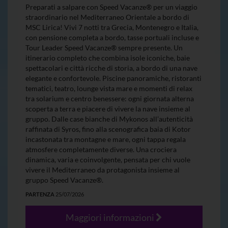
Preparati a salpare con Speed Vacanze® per un viaggio
straordinario nel Mediterraneo Orientale a bordo di
MSC Lirica! Vivi 7 notti tra Grecia, Montenegro e Italia,
con pensione completa a bordo, tasse portuali incluse e
Tour Leader Speed Vacanze® sempre presente. Un
itinerario completo che combina isole iconiche, baie
spettacolari e città ricche di storia, a bordo di una nave
elegante e confortevole. Piscine panoramiche, ristoranti
tematici, teatro, lounge vista mare e momenti di relax
tra solarium e centro benessere: ogni giornata alterna
scoperta a terra e piacere di vivere la nave insieme al
gruppo. Dalle case bianche di Mykonos all’autenticità
raffinata di Syros, fino alla scenografica baia di Kotor
incastonata tra montagne e mare, ogni tappa regala
atmosfere completamente diverse. Una crociera
dinamica, varia e coinvolgente, pensata per chi vuole
vivere il Mediterraneo da protagonista insieme al
gruppo Speed Vacanze®.
PARTENZA
25/07/2026
Maggiori informazioni