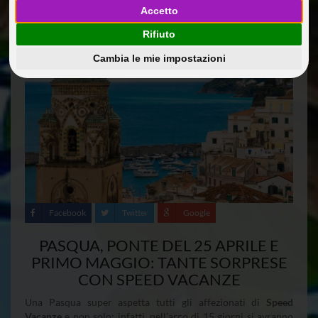
Accetto
Rifiuto
Cambia le mie impostazioni
Facebook
Twitter
Google
PASQUA, PONTE DEL 25 APRILE E
PRIMO MAGGIO: TANTE SORPRESE
CON SPEED VACANZE
Una Pasqua super aspetta tutti gli affezionati di
Speed
Vacanze
e non solo; infatti, nell’arco di 15 giorni si avranno