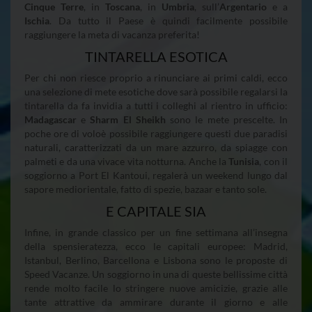
Cinque Terre
, in
Toscana
, in
Umbria
, sull’
Argentario
e a
Ischia
. Da tutto il Paese è quindi facilmente possibile
raggiungere la meta di vacanza preferita!
TINTARELLA ESOTICA
Per chi non riesce proprio a rinunciare ai primi caldi, ecco
una selezione di mete esotiche dove sarà possibile regalarsi la
tintarella da fa invidia a tutti i colleghi al rientro in ufficio:
Madagascar
e
Sharm El Sheikh
sono le mete prescelte. In
poche ore di voloè possibile raggiungere questi due paradisi
naturali, caratterizzati da un mare azzurro, da spiagge con
palmeti e da una vivace vita notturna. Anche la
Tunisia
, con il
soggiorno a Port El Kantoui, regalerà un weekend lungo dal
sapore mediorientale, fatto di spezie, bazaar e tanto sole.
E CAPITALE SIA
Infine, in grande classico per un fine settimana all’insegna
della spensieratezza, ecco le capitali europee: Madrid,
Istanbul, Berlino, Barcellona e Lisbona sono le proposte di
Speed Vacanze. Un soggiorno in una di queste bellissime città
rende molto facile lo stringere nuove amicizie, grazie alle
tante attrattive da ammirare durante il giorno e alle