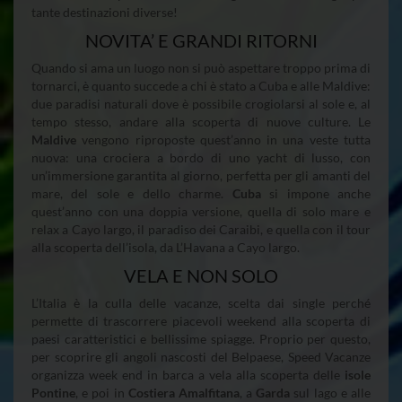
tante destinazioni diverse!
NOVITA’ E GRANDI RITORNI
Quando si ama un luogo non si può aspettare troppo prima di
tornarci, è quanto succede a chi è stato a Cuba e alle Maldive:
due paradisi naturali dove è possibile crogiolarsi al sole e, al
tempo stesso, andare alla scoperta di nuove culture. Le
Maldive
vengono riproposte quest’anno in una veste tutta
nuova: una crociera a bordo di uno yacht di lusso, con
un’immersione garantita al giorno, perfetta per gli amanti del
mare, del sole e dello charme.
Cuba
si impone anche
quest’anno con una doppia versione, quella di solo mare e
relax a Cayo largo, il paradiso dei Caraibi, e quella con il tour
alla scoperta dell’isola, da L’Havana a Cayo largo.
VELA E NON SOLO
L’Italia è la culla delle vacanze, scelta dai single perché
permette di trascorrere piacevoli weekend alla scoperta di
paesi caratteristici e bellissime spiagge. Proprio per questo,
per scoprire gli angoli nascosti del Belpaese, Speed Vacanze
organizza week end in barca a vela alla scoperta delle
isole
Pontine
, e poi in
Costiera Amalfitana
, a
Garda
sul lago e alle