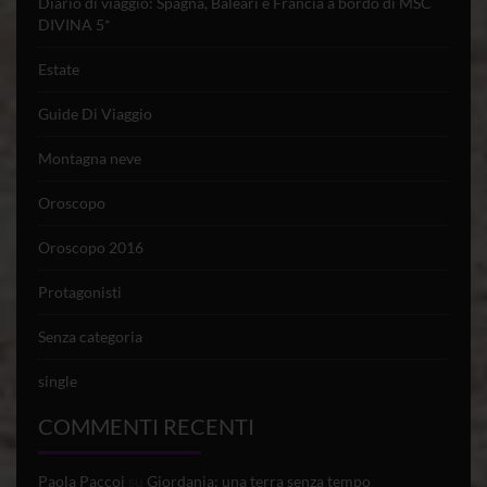
Diario di viaggio: Spagna, Baleari e Francia a bordo di MSC
DIVINA 5*
Estate
Guide Di Viaggio
Montagna neve
Oroscopo
Oroscopo 2016
Protagonisti
Senza categoria
single
COMMENTI RECENTI
Paola Paccoi
su
Giordania: una terra senza tempo