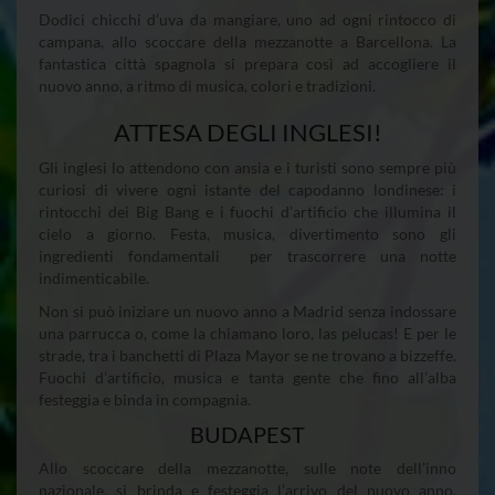
Dodici chicchi d’uva da mangiare, uno ad ogni rintocco di
campana, allo scoccare della mezzanotte a Barcellona. La
fantastica città spagnola si prepara così ad accogliere il
nuovo anno, a ritmo di musica, colori e tradizioni.
ATTESA DEGLI INGLESI!
Gli inglesi lo attendono con ansia e i turisti sono sempre più
curiosi di vivere ogni istante del capodanno londinese: i
rintocchi dei Big Bang e i fuochi d’artificio che illumina il
cielo a giorno. Festa, musica, divertimento sono gli
ingredienti fondamentali per trascorrere una notte
indimenticabile.
Non si può iniziare un nuovo anno a Madrid senza indossare
una parrucca o, come la chiamano loro, las pelucas! E per le
strade, tra i banchetti di Plaza Mayor se ne trovano a bizzeffe.
Fuochi d’artificio, musica e tanta gente che fino all’alba
festeggia e binda in compagnia.
BUDAPEST
Allo scoccare della mezzanotte, sulle note dell’inno
nazionale, si brinda e festeggia l’arrivo del nuovo anno.