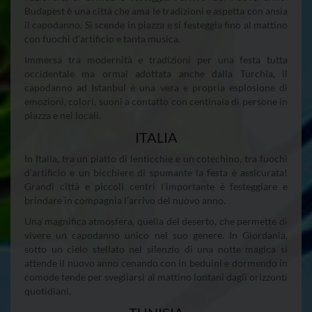
Budapest è una città che ama le tradizioni e aspetta con ansia
il capodanno. Si scende in piazza e si festeggia fino al mattino
con fuochi d’artificio e tanta musica.
Immersa tra modernità e tradizioni per una festa tutta
occidentale ma ormai adottata anche dalla Turchia, il
capodanno ad Istanbul è una vera e propria esplosione di
emozioni, colori, suoni a contatto con centinaia di persone in
piazza e nei locali.
ITALIA
In Italia, tra un piatto di lenticchie e un cotechino, tra fuochi
d’artificio e un bicchiere di spumante la festa è assicurata!
Grandi città e piccoli centri l’importante è festeggiare e
brindare in compagnia l’arrivo del nuovo anno.
Una magnifica atmosfera, quella del deserto, che permette di
vivere un capodanno unico nel suo genere. In Giordania,
sotto un cielo stellato nel silenzio di una notte magica si
attende il nuovo anno cenando con in beduini e dormendo in
comode tende per svegliarsi al mattino lontani dagli orizzonti
quotidiani.