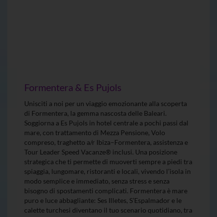
Formentera & Es Pujols
Unisciti a noi per un viaggio emozionante alla scoperta
di Formentera, la gemma nascosta delle Baleari.
Soggiorna a Es Pujols in hotel centrale a pochi passi dal
mare, con trattamento di Mezza Pensione, Volo
compreso, traghetto a/r Ibiza–Formentera, assistenza e
Tour Leader Speed Vacanze® inclusi. Una posizione
strategica che ti permette di muoverti sempre a piedi tra
spiaggia, lungomare, ristoranti e locali, vivendo l’isola in
modo semplice e immediato, senza stress e senza
bisogno di spostamenti complicati. Formentera è mare
puro e luce abbagliante: Ses Illetes, S’Espalmador e le
calette turchesi diventano il tuo scenario quotidiano, tra