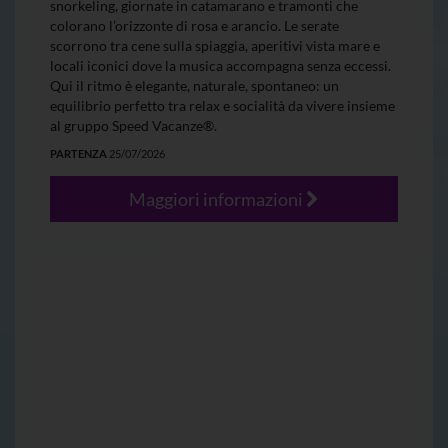
snorkeling, giornate in catamarano e tramonti che
colorano l’orizzonte di rosa e arancio. Le serate
scorrono tra cene sulla spiaggia, aperitivi vista mare e
locali iconici dove la musica accompagna senza eccessi.
Qui il ritmo è elegante, naturale, spontaneo: un
equilibrio perfetto tra relax e socialità da vivere insieme
al gruppo Speed Vacanze®.
PARTENZA
25/07/2026
Maggiori informazioni