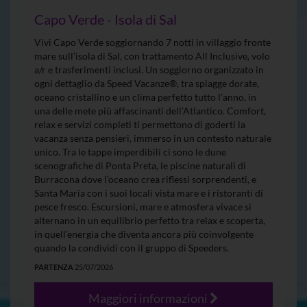
Capo Verde - Isola di Sal
Vivi Capo Verde soggiornando 7 notti in villaggio fronte
mare sull’isola di Sal, con trattamento All Inclusive, volo
a/r e trasferimenti inclusi. Un soggiorno organizzato in
ogni dettaglio da Speed Vacanze®, tra spiagge dorate,
oceano cristallino e un clima perfetto tutto l’anno, in
una delle mete più affascinanti dell’Atlantico. Comfort,
relax e servizi completi ti permettono di goderti la
vacanza senza pensieri, immerso in un contesto naturale
unico. Tra le tappe imperdibili ci sono le dune
scenografiche di Ponta Preta, le piscine naturali di
Burracona dove l’oceano crea riflessi sorprendenti, e
Santa Maria con i suoi locali vista mare e i ristoranti di
pesce fresco. Escursioni, mare e atmosfera vivace si
alternano in un equilibrio perfetto tra relax e scoperta,
in quell’energia che diventa ancora più coinvolgente
quando la condividi con il gruppo di Speeders.
PARTENZA
25/07/2026
Maggiori informazioni