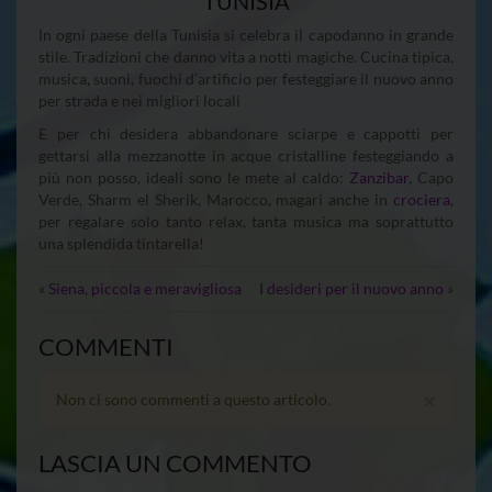
TUNISIA
In ogni paese della Tunisia si celebra il capodanno in grande
stile. Tradizioni che danno vita a notti magiche. Cucina tipica,
musica, suoni, fuochi d’artificio per festeggiare il nuovo anno
per strada e nei migliori locali
E per chi desidera abbandonare sciarpe e cappotti per
gettarsi alla mezzanotte in acque cristalline festeggiando a
più non posso, ideali sono le mete al caldo:
Zanzibar
, Capo
Verde, Sharm el Sherik, Marocco, magari anche in
crociera
,
per regalare solo tanto relax, tanta musica ma soprattutto
una splendida tintarella!
«
Siena, piccola e meravigliosa
I desideri per il nuovo anno
»
COMMENTI
×
Non ci sono commenti a questo articolo.
LASCIA UN COMMENTO