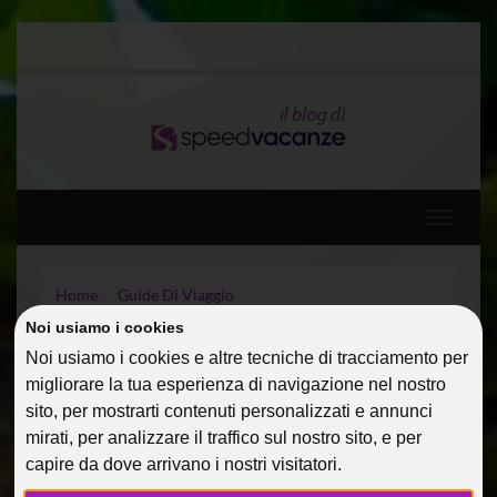
Toggle
navigati
Home
Guide Di Viaggio
San Silvestro – Un capodanno in giro per il mondo
Noi usiamo i cookies
Noi usiamo i cookies e altre tecniche di tracciamento per
SAN SILVESTRO – UN
migliorare la tua esperienza di navigazione nel nostro
sito, per mostrarti contenuti personalizzati e annunci
CAPODANNO IN GIRO PER
mirati, per analizzare il traffico sul nostro sito, e per
IL MONDO
capire da dove arrivano i nostri visitatori.