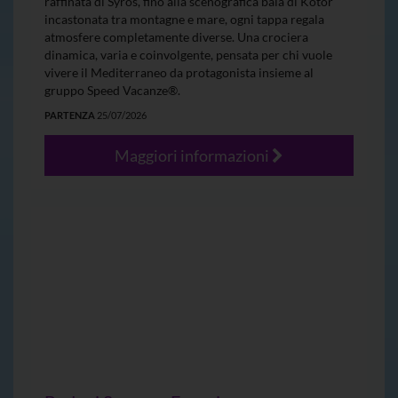
raffinata di Syros, fino alla scenografica baia di Kotor
incastonata tra montagne e mare, ogni tappa regala
atmosfere completamente diverse. Una crociera
dinamica, varia e coinvolgente, pensata per chi vuole
vivere il Mediterraneo da protagonista insieme al
gruppo Speed Vacanze®.
PARTENZA
25/07/2026
Maggiori informazioni