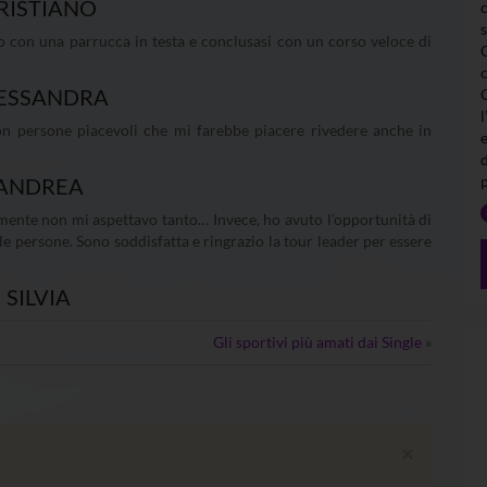
RISTIANO
o con una parrucca in testa e conclusasi con un corso veloce di
ESSANDRA
l
on persone piacevoli che mi farebbe piacere rivedere anche in
ANDREA
mente non mi aspettavo tanto… Invece, ho avuto l’opportunità di
e persone. Sono soddisfatta e ringrazio la tour leader per essere
SILVIA
Gli sportivi più amati dai Single
»
×