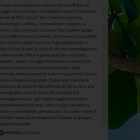
Preparati a salpare con Speed Vacanze® per un
viaggio straordinario nel Mediterraneo Orientale a
bordo di MSC Lirica! Vivi 7 notti tra Grecia,
Montenegro e Italia, con pensione completa a
bordo, tasse portuali incluse e Tour Leader Speed
Vacanze® sempre presente. Un itinerario completo
che combina isole iconiche, baie spettacolari e
città ricche di storia, a bordo di una nave elegante e
confortevole. Piscine panoramiche, ristoranti
tematici, teatro, lounge vista mare e momenti di
relax tra solarium e centro benessere: ogni
giornata alterna scoperta a terra e piacere di vivere
la nave insieme al gruppo. Dalle case bianche di
Mykonos all’autenticità raffinata di Syros, fino alla
scenografica baia di Kotor incastonata tra
montagne e mare, ogni tappa regala atmosfere
completamente diverse. Una crociera dinamica,
varia e coinvolgente, pensata per chi vuole vivere il
Mediterraneo da protagonista insieme al gruppo
Speed Vacanze®.
PARTENZA
25/07/2026