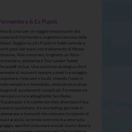
Formentera & Es Pujols
Unisciti a noi per un viaggio emozionante alla
scoperta di Formentera, la gemma nascosta delle
Baleari. Soggiorna a Es Pujols in hotel centrale a
pochi passi dal mare, con trattamento di Mezza
Pensione, Volo compreso, traghetto a/r Ibiza–
Formentera, assistenza e Tour Leader Speed
Vacanze® inclusi. Una posizione strategica che ti
permette di muoverti sempre a piedi tra spiaggia,
lungomare, ristoranti e locali, vivendo l’isola in
modo semplice e immediato, senza stress e senza
bisogno di spostamenti complicati. Formentera è
mare puro e luce abbagliante: Ses Illetes,
S’Espalmador e le calette turchesi diventano il tuo
scenario quotidiano, tra snorkeling, giornate in
catamarano e tramonti che colorano l’orizzonte di
rosa e arancio. Le serate scorrono tra cene sulla
spiaggia, aperitivi vista mare e locali iconici dove la
musica accompagna senza eccessi. Qui il ritmo è