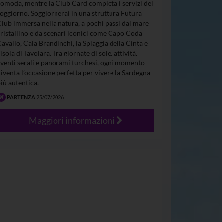
comoda, mentre la Club Card completa i servizi del
soggiorno. Soggiornerai in una struttura Futura
Club immersa nella natura, a pochi passi dal mare
cristallino e da scenari iconici come Capo Coda
Cavallo, Cala Brandinchi, la Spiaggia della Cinta e
’isola di Tavolara. Tra giornate di sole, attività,
eventi serali e panorami turchesi, ogni momento
diventa l’occasione perfetta per vivere la Sardegna
più autentica.
PARTENZA
25/07/2026
Maggiori informazioni