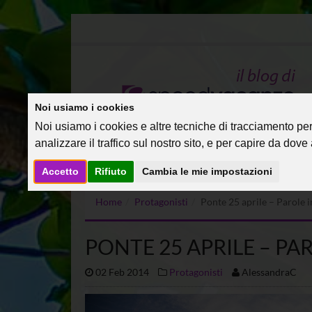
Noi usiamo i cookies
Noi usiamo i cookies e altre tecniche di tracciamento per 
analizzare il traffico sul nostro sito, e per capire da dove a
Accetto
Rifiuto
Cambia le mie impostazioni
Home
Protagonisti
Ponte 25 aprile – Parole i
PONTE 25 APRILE – PAR
02 Feb 2014
Protagonisti
AlessandraC