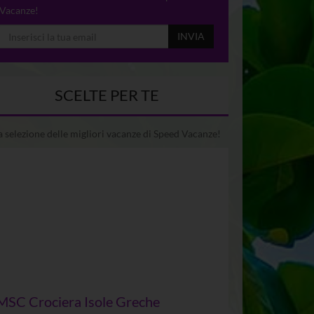
Vacanze!
INVIA
SCELTE PER TE
 selezione delle migliori vacanze di Speed Vacanze!
MSC Crociera Isole Greche