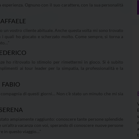
la esperienza. Ognuno con il suo carattere, con la sua personalità
AFFAELE
ono un vostro cliente abituale. Anche questa volta mi sono trovato
 i quali ho giocato e scherzato molto. Come sempre, si torna a
ato…”
EDERICO
ze ho ritrovato lo stimolo per rimettermi in gioco. Si è subito
plimenti ai tour leader per la simpatia, la professionalità e la
FABIO
la compagnia di questi giorni… Non c’è stato un minuto che mi sia
SERENA
ia stato ampiamente raggiunto: conoscere tante persone splendide
e un’altra vacanza con voi, sperando di conoscere nuove persone
re in questo viaggio…”