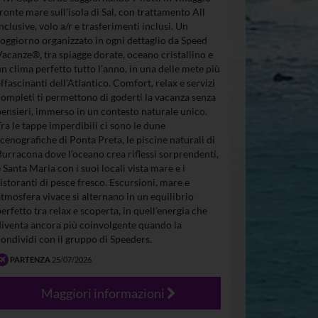
fronte mare sull’isola di Sal, con trattamento All
Inclusive, volo a/r e trasferimenti inclusi. Un
soggiorno organizzato in ogni dettaglio da Speed
Vacanze®, tra spiagge dorate, oceano cristallino e
un clima perfetto tutto l’anno, in una delle mete più
affascinanti dell’Atlantico. Comfort, relax e servizi
completi ti permettono di goderti la vacanza senza
pensieri, immerso in un contesto naturale unico.
Tra le tappe imperdibili ci sono le dune
scenografiche di Ponta Preta, le piscine naturali di
Burracona dove l’oceano crea riflessi sorprendenti,
e Santa Maria con i suoi locali vista mare e i
ristoranti di pesce fresco. Escursioni, mare e
atmosfera vivace si alternano in un equilibrio
perfetto tra relax e scoperta, in quell’energia che
diventa ancora più coinvolgente quando la
condividi con il gruppo di Speeders.
PARTENZA
25/07/2026
Maggiori informazioni