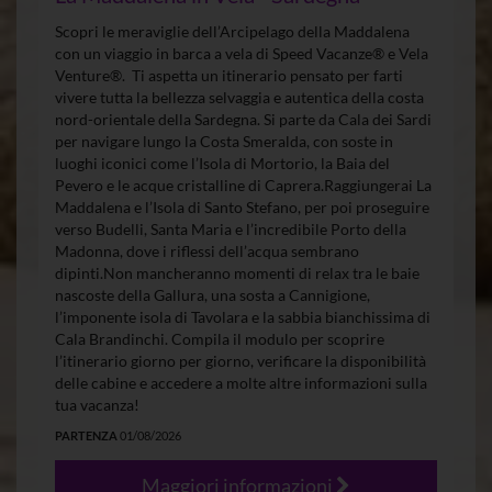
Scopri le meraviglie dell’Arcipelago della Maddalena
con un viaggio in barca a vela di Speed Vacanze® e Vela
Venture®. Ti aspetta un itinerario pensato per farti
vivere tutta la bellezza selvaggia e autentica della costa
nord-orientale della Sardegna. Si parte da Cala dei Sardi
per navigare lungo la Costa Smeralda, con soste in
luoghi iconici come l’Isola di Mortorio, la Baia del
Pevero e le acque cristalline di Caprera.Raggiungerai La
Maddalena e l’Isola di Santo Stefano, per poi proseguire
verso Budelli, Santa Maria e l’incredibile Porto della
Madonna, dove i riflessi dell’acqua sembrano
dipinti.Non mancheranno momenti di relax tra le baie
nascoste della Gallura, una sosta a Cannigione,
l’imponente isola di Tavolara e la sabbia bianchissima di
Cala Brandinchi. Compila il modulo per scoprire
l’itinerario giorno per giorno, verificare la disponibilità
delle cabine e accedere a molte altre informazioni sulla
tua vacanza!
PARTENZA
01/08/2026
Maggiori informazioni