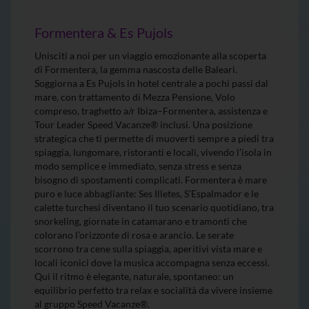
Formentera & Es Pujols
Unisciti a noi per un viaggio emozionante alla scoperta
di Formentera, la gemma nascosta delle Baleari.
Soggiorna a Es Pujols in hotel centrale a pochi passi dal
mare, con trattamento di Mezza Pensione, Volo
compreso, traghetto a/r Ibiza–Formentera, assistenza e
Tour Leader Speed Vacanze® inclusi. Una posizione
strategica che ti permette di muoverti sempre a piedi tra
spiaggia, lungomare, ristoranti e locali, vivendo l’isola in
modo semplice e immediato, senza stress e senza
bisogno di spostamenti complicati. Formentera è mare
puro e luce abbagliante: Ses Illetes, S’Espalmador e le
calette turchesi diventano il tuo scenario quotidiano, tra
snorkeling, giornate in catamarano e tramonti che
colorano l’orizzonte di rosa e arancio. Le serate
scorrono tra cene sulla spiaggia, aperitivi vista mare e
locali iconici dove la musica accompagna senza eccessi.
Qui il ritmo è elegante, naturale, spontaneo: un
equilibrio perfetto tra relax e socialità da vivere insieme
al gruppo Speed Vacanze®.