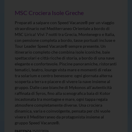
MSC Crociera Isole Greche
Preparati a salpare con Speed Vacanze® per un viaggio
straordinario nel Mediterraneo Orientale a bordo di
MSC Lirica! Vivi 7 notti tra Grecia, Montenegro e Italia,
con pensione completa a bordo, tasse portuali incluse e
Tour Leader Speed Vacanze® sempre presente. Un
itinerario completo che combina isole iconiche, baie
spettacolari e città ricche di storia, a bordo di una nave
elegante e confortevole. Piscine panoramiche, ristoranti
tematici, teatro, lounge vista mare e momenti di relax
tra solarium e centro benessere: ogni giornata alterna
scoperta a terra e piacere di vivere la nave insieme al
gruppo. Dalle case bianche di Mykonos all’autenticità
raffinata di Syros, fino alla scenografica baia di Kotor
incastonata tra montagne e mare, ogni tappa regala
atmosfere completamente diverse. Una crociera
dinamica, varia e coinvolgente, pensata per chi vuole
vivere il Mediterraneo da protagonista insieme al
gruppo Speed Vacanze®.
PARTENZA
25/07/2026