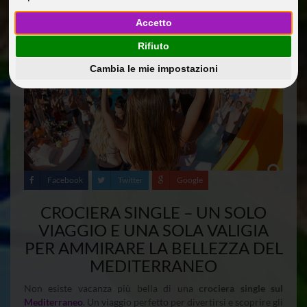
24 Apr 2014
Guide Di Viaggio
PialauraM
Accetto
Rifiuto
Cambia le mie impostazioni
Facebook
Twitter
Google
CROCIERA SINGLE – UN SOLO
VIAGGIO E UNA SOLA VALIGIA
PER AMMIRARE LA BELLEZZA DEL
MEDITERRANEO
Non esiste vacanza più bella di una
crociera single sul
Mediterraneo
. Un viaggio perfetto per divertirsi e scoprire gli