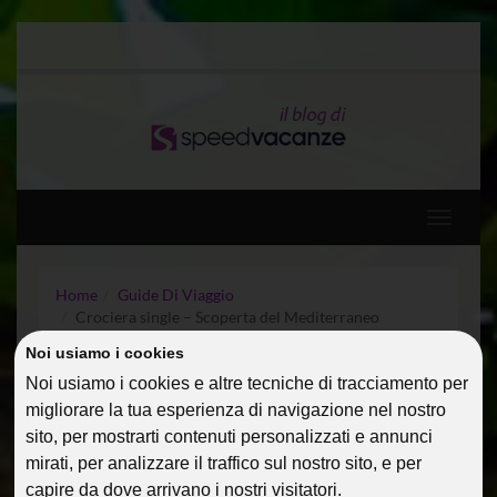
Toggle
navigati
Home
Guide Di Viaggio
Crociera single – Scoperta del Mediterraneo
Noi usiamo i cookies
CROCIERA SINGLE –
Noi usiamo i cookies e altre tecniche di tracciamento per
migliorare la tua esperienza di navigazione nel nostro
SCOPERTA DEL
sito, per mostrarti contenuti personalizzati e annunci
MEDITERRANEO
mirati, per analizzare il traffico sul nostro sito, e per
capire da dove arrivano i nostri visitatori.