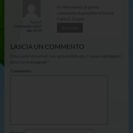
In riferimento al primo
commento è possibile la forma
Fabio F. Grazie
Fabio F.
7 Settembre 2017
Rispondi
alle 15:55
LASCIA UN COMMENTO
Il tuo indirizzo email non sarà pubblicato.
I campi obbligatori
sono contrassegnati
*
Commento
Nome
*