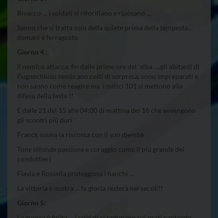
Bivacco … i soldati si rifocillano e riposano …
Sanno che si tratta solo della quiete prima della tempesta…
domani è ferragosto
Giorno 4 :
il nemico attacca fin dalle prime ore del ‘alba ….gli abitanti di
Pugnochiuso sembrano colti di sorpresa, sono impreparati e
non sanno come reagire ma i mitici 101 si mettono alla
difesa della festa !!
È dalle 21 del 15 alle 04:00 di mattina del 16 che avvengono
gli scontri più duri
Franck suona la riscossa con il suo djembè
Tony infonde passione e coraggio come il più grande dei
condottieri
Flavia e Rossella proteggono i fianchi …
La vittoria è nostra … la gloria resterà nei secoli!!
Giorno 5:
La guerra è finita … i soldati si radunano sui prati cantando