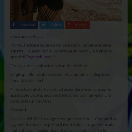
Facebook
Twitter
Google
C’era una volta ……
Pongo, Peggie e la carica dei centouno …aspetta aspetta
aspetta … questo non è un cartone animato … è il gruppo
speed di
Pugnochiuso
!!!!
Ferragosto travolto da un insolito destino :
97 gli spiedini ospiti eccezionali …. bombe di allegria ed
umanità estrema !
4 i fuochisti di staff pronti ad accendere la miccia per lo
spettacolo pirotecnico più bello che si sia mai visto … la
conquista del Gargano!
Giorno 1 :
la carica dei 101 travolge e conquista Vieste ….Compatti ed
agguerriti attaccano prima il centro storico…poi le strade
limitrofe saccheggiando ogni riserva alcolica !!! Le fila