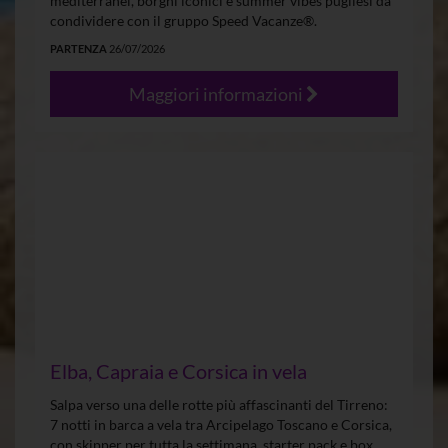
mediterranei, borghi iconici e summer vibes pugliesi da
condividere con il gruppo Speed Vacanze®.
PARTENZA
26/07/2026
Maggiori informazioni
Elba, Capraia e Corsica in vela
Salpa verso una delle rotte più affascinanti del Tirreno:
7 notti in barca a vela tra Arcipelago Toscano e Corsica,
con skipper per tutta la settimana, starter pack e box