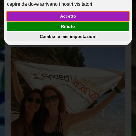
capire da dove arrivano i nostri visitatori.
FERRAGOSTO
Accetto
07 Set 2017
Diario di viaggio: Spagna, Baleari e Francia a bordo di
Rifiuto
MSC DIVINA 5*
Guide Di Viaggio
Cambia le mie impostazioni
@dmin