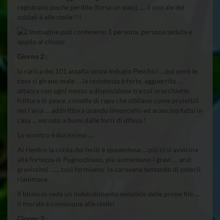
registrano poche perdite (forse un paio) …. il morale dei
soldati è alle stelle !!!
Giorno 2 :
la carica dei 101 assalta senza indugio Peschici …qui però le
cose si girano male … la resistenza è forte, agguerrita …
attacca con ogni mezzo a disposizione tra cui orecchiette,
frittura di pesce ,cimette di rapa che sibilano come proiettili
nel l’aria … addirittura usando limoncello ed arancino fatto in
casa … versato a fiumi dalle torri di difesa !
Lo scontro è durissimo ….
Al rientro la conta dei feriti è spaventosa ….più ci si avvicina
alla fortezza di Pugnochiuso, più aumentano i gravi … anzi
gravissimi …… così fermiamo la carovana tentando di poterli
rianimare.
Il bilancio vede un indebolimento sensibile delle prime file …
il morale è comunque alle stelle!
Giorno 3 :