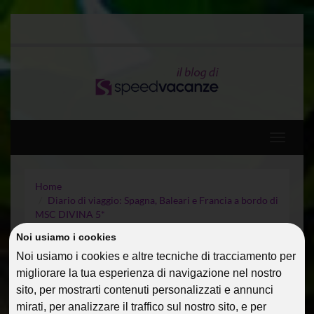
Toggle
navigati
Home
Diario di viaggio: Spagna, Baleari e Francia a bordo di
MSC DIVINA 5*
Guide Di Viaggio
Noi usiamo i cookies
Pugnochiuso 2017 – Diario viaggio Ferragosto
Noi usiamo i cookies e altre tecniche di tracciamento per
migliorare la tua esperienza di navigazione nel nostro
PUGNOCHIUSO 2017 –
sito, per mostrarti contenuti personalizzati e annunci
DIARIO VIAGGIO
mirati, per analizzare il traffico sul nostro sito, e per