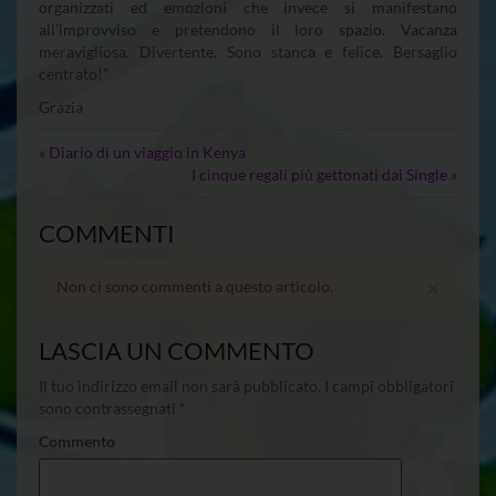
organizzati ed emozioni che invece si manifestano
all’improvviso e pretendono il loro spazio. Vacanza
meravigliosa. Divertente. Sono stanca e felice. Bersaglio
centrato!”
Grazia
«
Diario di un viaggio in Kenya
I cinque regali più gettonati dai Single
»
COMMENTI
×
Non ci sono commenti a questo articolo.
LASCIA UN COMMENTO
Il tuo indirizzo email non sarà pubblicato.
I campi obbligatori
sono contrassegnati
*
Commento