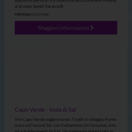
equilibrio perfetto tra relax e socialità da vivere insieme
al gruppo Speed Vacanze®.
PARTENZA
25/07/2026
Maggiori informazioni
Capo Verde - Isola di Sal
Vivi Capo Verde soggiornando 7 notti in villaggio fronte
mare sull’isola di Sal, con trattamento All Inclusive, volo
a/r e trasferimenti inclusi. Un soggiorno organizzato in