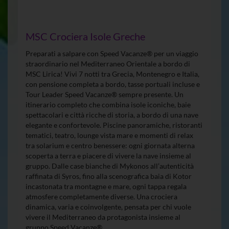
MSC Crociera Isole Greche
Preparati a salpare con Speed Vacanze® per un viaggio
straordinario nel Mediterraneo Orientale a bordo di
MSC Lirica! Vivi 7 notti tra Grecia, Montenegro e Italia,
con pensione completa a bordo, tasse portuali incluse e
Tour Leader Speed Vacanze® sempre presente. Un
itinerario completo che combina isole iconiche, baie
spettacolari e città ricche di storia, a bordo di una nave
elegante e confortevole. Piscine panoramiche, ristoranti
tematici, teatro, lounge vista mare e momenti di relax
tra solarium e centro benessere: ogni giornata alterna
scoperta a terra e piacere di vivere la nave insieme al
gruppo. Dalle case bianche di Mykonos all’autenticità
raffinata di Syros, fino alla scenografica baia di Kotor
incastonata tra montagne e mare, ogni tappa regala
atmosfere completamente diverse. Una crociera
dinamica, varia e coinvolgente, pensata per chi vuole
vivere il Mediterraneo da protagonista insieme al
gruppo Speed Vacanze®.