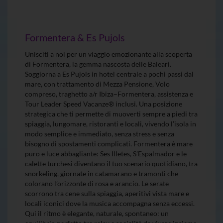
Formentera & Es Pujols
Unisciti a noi per un viaggio emozionante alla scoperta
di Formentera, la gemma nascosta delle Baleari.
Soggiorna a Es Pujols in hotel centrale a pochi passi dal
mare, con trattamento di Mezza Pensione, Volo
compreso, traghetto a/r Ibiza–Formentera, assistenza e
Tour Leader Speed Vacanze® inclusi. Una posizione
strategica che ti permette di muoverti sempre a piedi tra
spiaggia, lungomare, ristoranti e locali, vivendo l’isola in
modo semplice e immediato, senza stress e senza
bisogno di spostamenti complicati. Formentera è mare
puro e luce abbagliante: Ses Illetes, S’Espalmador e le
calette turchesi diventano il tuo scenario quotidiano, tra
snorkeling, giornate in catamarano e tramonti che
colorano l’orizzonte di rosa e arancio. Le serate
scorrono tra cene sulla spiaggia, aperitivi vista mare e
locali iconici dove la musica accompagna senza eccessi.
Qui il ritmo è elegante, naturale, spontaneo: un