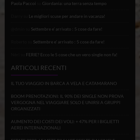
Paola Paccoi
su
Giordania: una terra senza tempo
Darry
su
Le migliori scuse per andare in vacanza!
@dmin
su
Settembre e’ arrivato : 5 cose da fare!
Roberto
su
Settembre e’ arrivato : 5 cose da fare!
Nèri
su
FERIE? Ecco le 5 cose che un vero single non fa!
ARTICOLI RECENTI
IL TUO VIAGGIO IN BARCA A VELA E CATAMARANO
BOOM PRENOTAZIONI: IL 90% DEI SINGLE NON PROVA
VERGOGNA NEL VIAGGIARE SOLO E UNIRSI A GRUPPI
ORGANIZZATI
AUMENTO DEI COSTI DEI VOLI: + 47% PER I BIGLIETTI
AEREI INTERNAZIONALI