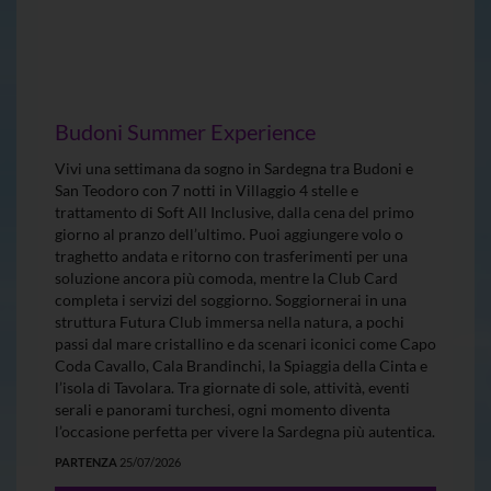
Budoni Summer Experience
Vivi una settimana da sogno in Sardegna tra Budoni e
San Teodoro con 7 notti in Villaggio 4 stelle e
trattamento di Soft All Inclusive, dalla cena del primo
giorno al pranzo dell’ultimo. Puoi aggiungere volo o
traghetto andata e ritorno con trasferimenti per una
soluzione ancora più comoda, mentre la Club Card
completa i servizi del soggiorno. Soggiornerai in una
struttura Futura Club immersa nella natura, a pochi
passi dal mare cristallino e da scenari iconici come Capo
Coda Cavallo, Cala Brandinchi, la Spiaggia della Cinta e
l’isola di Tavolara. Tra giornate di sole, attività, eventi
serali e panorami turchesi, ogni momento diventa
l’occasione perfetta per vivere la Sardegna più autentica.
PARTENZA
25/07/2026