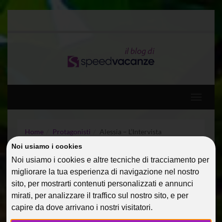
Toggle
navigati
Home
Protagonisti
Alessia – L’Intervista
Noi usiamo i cookies
ALESSIA – L’INTERVISTA
Noi usiamo i cookies e altre tecniche di tracciamento per
migliorare la tua esperienza di navigazione nel nostro
21 Set 2014
Protagonisti
Riccobono
sito, per mostrarti contenuti personalizzati e annunci
mirati, per analizzare il traffico sul nostro sito, e per
capire da dove arrivano i nostri visitatori.