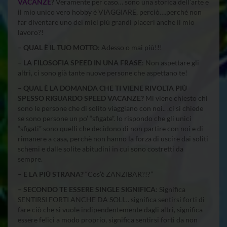
VACANZE
?
Veramente per caso… sono una storica dell’arte e
il mio unico vero hobby è VIAGGIARE, perciò….perché non
far diventare uno dei miei più grandi piaceri anche il mio
lavoro?!
– QUAL È IL TUO MOTTO
: Adesso o mai più!!!
– LA FILOSOFIA SPEED IN UNA FRASE
: Non aspettare gli
altri, ci sono già tante nuove persone che aspettano te!
– QUAL È LA DOMANDA CHE TI VIENE RIVOLTA PIÙ
SPESSO RIGUARDO SPEED VACANZE?
Mi viene chiesto chi
sono le persone che di solito viaggiano con noi.. .ci si chiede
se sono persone un po’ “sfigate”. Io rispondo che gli unici
“sfigati” sono quelli che decidono di non partire con noi e di
rimanere a casa, perchè non hanno la forza di uscire dai soliti
schemi e dalle solite abitudini in cui sono costretti da
sempre.
– E LA PIÙ STRANA?
“Cos’è ZANZIBAR?!?”
– SECONDO TE ESSERE SINGLE SIGNIFICA
: Significa
SENTIRSI FORTI ANCHE DA SOLI… significa sentirsi forti di
fare ciò che si vuole indipendentemente dagli altri, significa
essere felici a modo proprio, significa sentirsi forti da non