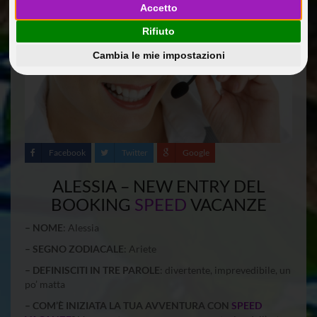
Accetto
Rifiuto
Cambia le mie impostazioni
Facebook
Twitter
Google
ALESSIA – NEW ENTRY DEL
BOOKING
SPEED
VACANZE
– NOME
: Alessia
– SEGNO ZODIACALE
: Ariete
– DEFINISCITI IN TRE PAROLE
: divertente, imprevedibile, un
po’ matta
– COM’È INIZIATA LA TUA AVVENTURA CON
SPEED