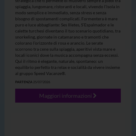
strategica che ti permette di muoverti sempre a piedi tra
spiaggia, lungomare, ristoranti e locali, vivendo l’isola in
modo semplice e immediato, senza stress e senza
bisogno di spostamenti complicati. Formentera è mare
puro e luce abbagliante: Ses Illetes, S’Espalmador e le
calette turchesi diventano il tuo scenario quotidiano, tra
snorkeling, giornate in catamarano e tramonti che
colorano l’orizzonte di rosa e arancio. Le serate
scorrono tra cene sulla spiaggia, aperitivi vista mare e
locali iconici dove la musica accompagna senza eccessi.
Qui il ritmo è elegante, naturale, spontaneo: un
equilibrio perfetto tra relax e socialità da vivere insieme
al gruppo Speed Vacanze®.
PARTENZA
25/07/2026
Maggiori informazioni