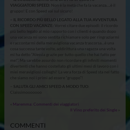
VIAGGIATORI SPEED
: Non è la metà che fa la vacanza….è il
gruppo! E con Speed vai sul sicuro!
– IL RICORDO PIÙ BELLO LEGATO ALLA TUA AVVENTURA
CON SPEED VACANZE:
Vorrei citare due episodi: il ricordo
più bello legato al mio rapporto con i clienti è quando dopo
una vacanza mi sono sentita richiamare solo per ringraziarmi
e raccontarmi della meravigliosa vacanza trascorsa…è una
cosa successa tante volte, addirittura una ragazza una volta
mi ha detto “Alessia grazie per tutto quello che hai fatto per
me!”. Ma sarebbe assurdo non ricordare gli infiniti momenti
divertenti che hanno costellato gli ultimi mesi di lavoro con i
miei meravigliosi colleghi! La vera forza di Speed sta nel fatto
che siamo noi i primi ad essere “gruppo”!
–
SALUTA GLI AMICI SPEED A MODO TUO
:
Ciaissimooooooo
«
Maremma: Commenti dei viaggiatori
Il Vino preferito dei Single
»
COMMENTI