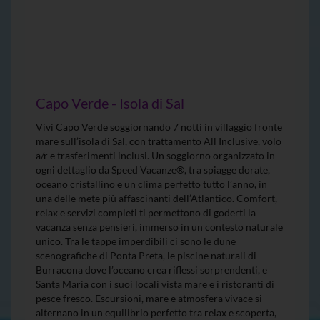
Capo Verde - Isola di Sal
Vivi Capo Verde soggiornando 7 notti in villaggio fronte
mare sull’isola di Sal, con trattamento All Inclusive, volo
a/r e trasferimenti inclusi. Un soggiorno organizzato in
ogni dettaglio da Speed Vacanze®, tra spiagge dorate,
oceano cristallino e un clima perfetto tutto l’anno, in
una delle mete più affascinanti dell’Atlantico. Comfort,
relax e servizi completi ti permettono di goderti la
vacanza senza pensieri, immerso in un contesto naturale
unico. Tra le tappe imperdibili ci sono le dune
scenografiche di Ponta Preta, le piscine naturali di
Burracona dove l’oceano crea riflessi sorprendenti, e
Santa Maria con i suoi locali vista mare e i ristoranti di
pesce fresco. Escursioni, mare e atmosfera vivace si
alternano in un equilibrio perfetto tra relax e scoperta,