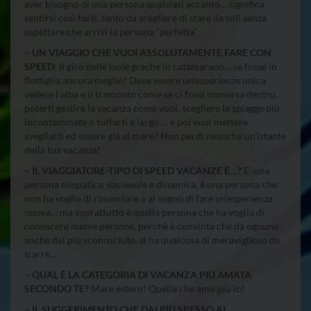
aver bisogno di una persona qualsiasi accanto… significa
sentirsi così forti, tanto da scegliere di stare da soli senza
aspettare che arrivi la persona “perfetta”.
– UN VIAGGIO CHE VUOI ASSOLUTAMENTE FARE CON
SPEED
: Il giro delle isole greche in catamarano… se fosse in
flottiglia ancora meglio! Deve essere un’esperienze unica
vedere l’alba e il tramonto come se ci fossi immersa dentro,
poterti gestire la vacanza come vuoi, scegliere le spiagge più
incontaminate o tuffarti a largo … e poi vuoi mettere
svegliarti ed essere già al mare? Non perdi neanche un’istante
della tua vacanza!
– IL VIAGGIATORE-TIPO DI SPEED VACANZE È…?
E’ una
persona simpatica, socievole e dinamica, è una persona che
non ha voglia di rinunciare a al sogno di fare un’esperienza
nuova… ma soprattutto è quella persona che ha voglia di
conoscere nuove persone, perchè è convinta che da ognuno,
anche dal più sconosciuto, si ha qualcosa di meraviglioso da
trarre…
– QUAL È LA CATEGORIA DI VACANZA PIÙ AMATA
SECONDO TE?
Mare estero! Quella che amo più io!
– IL SUGGERIMENTO CHE DAI PIÙ SPESSO AI