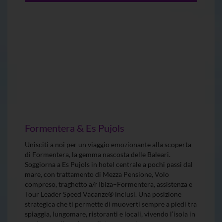
Formentera & Es Pujols
Unisciti a noi per un viaggio emozionante alla scoperta
di Formentera, la gemma nascosta delle Baleari.
Soggiorna a Es Pujols in hotel centrale a pochi passi dal
mare, con trattamento di Mezza Pensione, Volo
compreso, traghetto a/r Ibiza–Formentera, assistenza e
Tour Leader Speed Vacanze® inclusi. Una posizione
strategica che ti permette di muoverti sempre a piedi tra
spiaggia, lungomare, ristoranti e locali, vivendo l’isola in