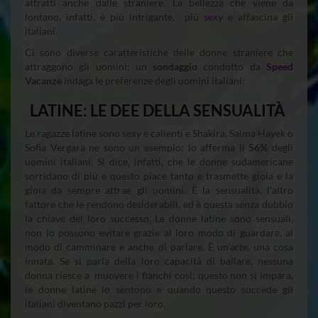
attratti anche dalle straniere. La bellezza che viene da
lontano, infatti, è più intrigante, più
sexy
e affascina gli
italiani.
Ci sono diverse caratteristiche delle donne straniere che
attraggono gli uomini: un
sondaggio
condotto da
Speed
Vacanze
indaga le preferenze degli uomini italiani:
LATINE: LE DEE DELLA SENSUALITÀ
Le ragazze latine sono sexy e calienti e Shakira, Salma Hayek o
Sofia Vergara ne sono un esempio; lo afferma il
56%
degli
uomini italiani. Si dice, infatti, che le donne sudamericane
sorridano di più e questo piace tanto e trasmette gioia e la
gioia da sempre attrae gli uomini. È la sensualità, l’altro
fattore che le rendono desiderabili, ed è questa senza dubbio
la chiave del loro successo. Le donne latine sono sensuali,
non lo possono evitare grazie al loro modo di guardare, al
modo di camminare e anche di parlare. È un’arte, una cosa
innata. Se si parla della loro capacità di ballare, nessuna
donna riesce a muovere i fianchi così; questo non si impara,
le donne latine lo sentono e quando questo succede gli
italiani diventano pazzi per loro.