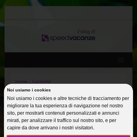
Toggle
navigati
Home
Curiosita'
Gli italiani single amano le straniere
Noi usiamo i cookies
Noi usiamo i cookies e altre tecniche di tracciamento per
GLI ITALIANI SINGLE
migliorare la tua esperienza di navigazione nel nostro
sito, per mostrarti contenuti personalizzati e annunci
AMANO LE STRANIERE
mirati, per analizzare il traffico sul nostro sito, e per
capire da dove arrivano i nostri visitatori.
08 Apr 2014
Curiosita'
PialauraM