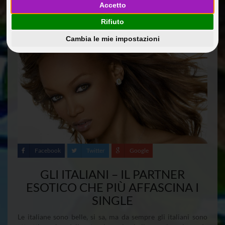
Accetto
Rifiuto
Cambia le mie impostazioni
Facebook
Twitter
Google
GLI ITALIANI – IL PARTNER
ESOTICO CHE PIÙ AFFASCINA I
SINGLE
Le italiane sono belle, si sa, ma da sempre gli italiani sono