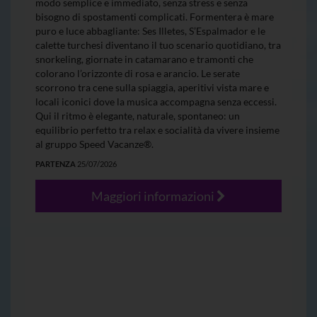
modo semplice e immediato, senza stress e senza
bisogno di spostamenti complicati. Formentera è mare
puro e luce abbagliante: Ses Illetes, S’Espalmador e le
calette turchesi diventano il tuo scenario quotidiano, tra
snorkeling, giornate in catamarano e tramonti che
colorano l’orizzonte di rosa e arancio. Le serate
scorrono tra cene sulla spiaggia, aperitivi vista mare e
locali iconici dove la musica accompagna senza eccessi.
Qui il ritmo è elegante, naturale, spontaneo: un
equilibrio perfetto tra relax e socialità da vivere insieme
al gruppo Speed Vacanze®.
PARTENZA
25/07/2026
Maggiori informazioni