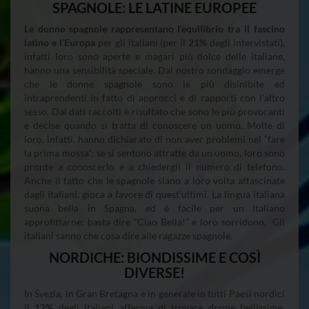
SPAGNOLE: LE LATINE EUROPEE
Le donne spagnole rappresentano l’equilibrio tra il fascino
latino e l’Europa
per gli italiani (per il
21%
degli intervistati),
infatti loro sono aperte e magari più dolce delle italiane,
hanno una sensibilità speciale. Dal nostro sondaggio emerge
che le donne spagnole sono le più disinibite ed
intraprendenti in fatto di approcci e di rapporti con l’altro
sesso. Dai dati raccolti è risultato che sono le più provocanti
e decise quando si tratta di conoscere un uomo. Molte di
loro, infatti, hanno dichiarato di non aver problemi nel “fare
la prima mossa”: se si sentono attratte da un uomo, loro sono
pronte a conoscerlo e a chiedergli il numero di telefono.
Anche il fatto che le spagnole siano a loro volta affascinate
dagli italiani, gioca a favore di quest’ultimi. La lingua italiana
suona bella in Spagna, ed è facile per un italiano
approfittarne: basta dire “Ciao Bella!” e loro sorridono. Gli
italiani sanno che cosa dire alle ragazze spagnole.
NORDICHE: BIONDISSIME E COSÌ
DIVERSE!
In Svezia, in Gran Bretagna e in generale in tutti Paesi nordici
il
12%
degli italiani afferma di trovare donne bellissime,