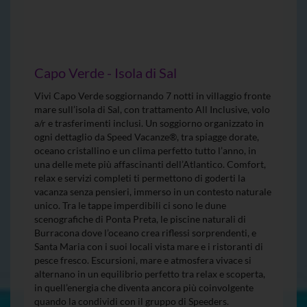
Capo Verde - Isola di Sal
Vivi Capo Verde soggiornando 7 notti in villaggio fronte
mare sull’isola di Sal, con trattamento All Inclusive, volo
a/r e trasferimenti inclusi. Un soggiorno organizzato in
ogni dettaglio da Speed Vacanze®, tra spiagge dorate,
oceano cristallino e un clima perfetto tutto l’anno, in
una delle mete più affascinanti dell’Atlantico. Comfort,
relax e servizi completi ti permettono di goderti la
vacanza senza pensieri, immerso in un contesto naturale
unico. Tra le tappe imperdibili ci sono le dune
scenografiche di Ponta Preta, le piscine naturali di
Burracona dove l’oceano crea riflessi sorprendenti, e
Santa Maria con i suoi locali vista mare e i ristoranti di
pesce fresco. Escursioni, mare e atmosfera vivace si
alternano in un equilibrio perfetto tra relax e scoperta,
in quell’energia che diventa ancora più coinvolgente
quando la condividi con il gruppo di Speeders.