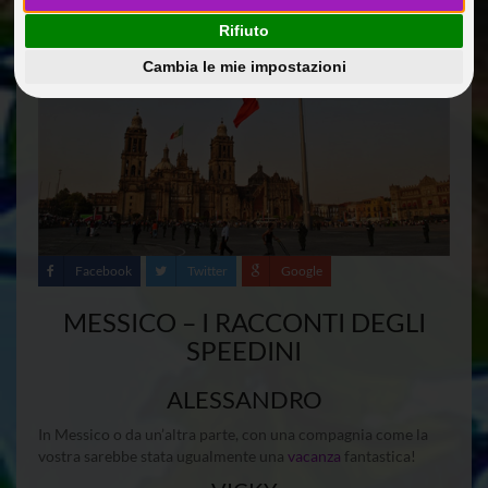
Rifiuto
Cambia le mie impostazioni
Facebook
Twitter
Google
MESSICO – I RACCONTI DEGLI
SPEEDINI
ALESSANDRO
In Messico o da un’altra parte, con una compagnia come la
vostra sarebbe stata ugualmente una
vacanza
fantastica!