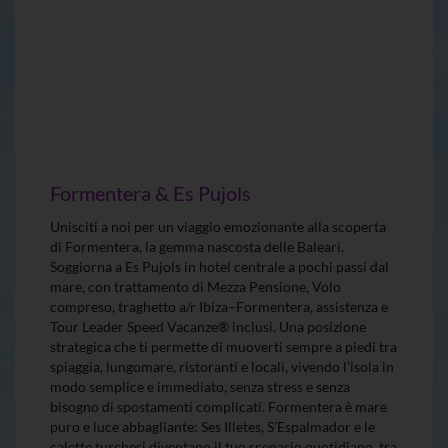
Formentera & Es Pujols
Unisciti a noi per un viaggio emozionante alla scoperta
di Formentera, la gemma nascosta delle Baleari.
Soggiorna a Es Pujols in hotel centrale a pochi passi dal
mare, con trattamento di Mezza Pensione, Volo
compreso, traghetto a/r Ibiza–Formentera, assistenza e
Tour Leader Speed Vacanze® inclusi. Una posizione
strategica che ti permette di muoverti sempre a piedi tra
spiaggia, lungomare, ristoranti e locali, vivendo l’isola in
modo semplice e immediato, senza stress e senza
bisogno di spostamenti complicati. Formentera è mare
puro e luce abbagliante: Ses Illetes, S’Espalmador e le
calette turchesi diventano il tuo scenario quotidiano, tra