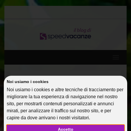
Toggle
navigati
Home
Protagonisti
Messico: Parole in libertà!
Noi usiamo i cookies
Noi usiamo i cookies e altre tecniche di tracciamento per
MESSICO: PAROLE IN
migliorare la tua esperienza di navigazione nel nostro
LIBERTÀ!
sito, per mostrarti contenuti personalizzati e annunci
mirati, per analizzare il traffico sul nostro sito, e per
03 Dic 2014
Protagonisti
Riccobono
capire da dove arrivano i nostri visitatori.
Accetto