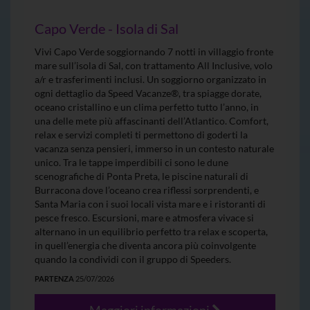
Capo Verde - Isola di Sal
Vivi Capo Verde soggiornando 7 notti in villaggio fronte
mare sull’isola di Sal, con trattamento All Inclusive, volo
a/r e trasferimenti inclusi. Un soggiorno organizzato in
ogni dettaglio da Speed Vacanze®, tra spiagge dorate,
oceano cristallino e un clima perfetto tutto l’anno, in
una delle mete più affascinanti dell’Atlantico. Comfort,
relax e servizi completi ti permettono di goderti la
vacanza senza pensieri, immerso in un contesto naturale
unico. Tra le tappe imperdibili ci sono le dune
scenografiche di Ponta Preta, le piscine naturali di
Burracona dove l’oceano crea riflessi sorprendenti, e
Santa Maria con i suoi locali vista mare e i ristoranti di
pesce fresco. Escursioni, mare e atmosfera vivace si
alternano in un equilibrio perfetto tra relax e scoperta,
in quell’energia che diventa ancora più coinvolgente
quando la condividi con il gruppo di Speeders.
PARTENZA
25/07/2026