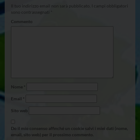
Il tuo indirizzo email non sarà pubblicato.
I campi obbligatori
sono contrassegnati
*
Commento
Nome
*
Email
*
Sito web
Do il mio consenso affinché un cookie salvi i miei dati (nome,
email, sito web) per il prossimo commento.