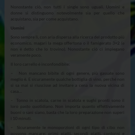
Nonostante ciò, non tutti i single sono uguali. Uomini e
donne si distinguono notevolmente sia per quello che
acquistano, sia per come acquistano.
Uomini
Sono sempre lì, con aria dispersa alla ricerca del prodotto più
economico, magari la mega offertona o il famigerato 3×2 (e
non è detto che lo trovino). Nonostante ciò ci impiegano
veramente poco.
Il loro carrello è inconfondibile:
– Non mancano bibite di ogni genere, più gassate sono
meglio è. E sicuramente qualche bottiglia di vino, perché non
si sa mai si riuscisse ad invitare a cena la nuova vicina di
casa…
– Tonno in scatola, carne in scatola e sughi pronti sono il
loro pasto quotidiano. Non importa quanto effettivamente
buoni o sani siano, basta che la loro preparazione non superi
i 10 minuti.
– Sicuramente le monoporzioni di ogni tipo di cibo non
possono mancare: primi piatti, secondi piatti, contorni e