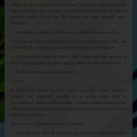
tutto ciò di congelato che si possa “saltare” in padella e che,
nel momento del bisogno, possono trasformarli in veri e
propri master chef (per far colpo su una ragazza sono
perfetti!)
– Stoviglie usa e getta perché si sa, odiano lavare i piatti…
– Una serie infinita di prodotti a lunga conservazione che, nei
momenti di necessità possono essere utili come il pane.
– Salumi e formaggi di tutti i tipi: veloci, golosi, gustosi e
facili da preparare salvano i nostri amici in ogni situazione.
– Frutta e verdura non pervenuti.
Donne
A differenza degli uomini vanno spedite, sanno sempre
quello che vogliono (anche se a prima vista non lo
dimostrano). Sono molto oculate e sempre attente a qualsiasi
offerta. Nonostante ciò, si sa a che ora entrano ma non si sa a
che ora usciranno.
Anche il loro carrello non lascia dubbi:
– Escluse ogni tipo di bevande gassate (non sia mai, fanno