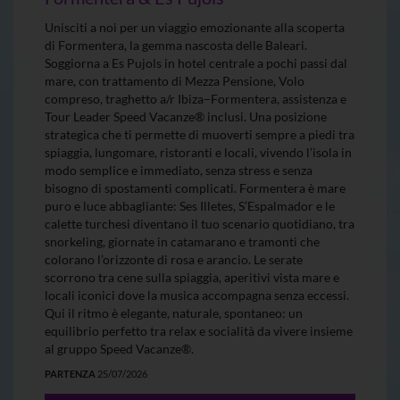
Unisciti a noi per un viaggio emozionante alla scoperta
di Formentera, la gemma nascosta delle Baleari.
Soggiorna a Es Pujols in hotel centrale a pochi passi dal
mare, con trattamento di Mezza Pensione, Volo
compreso, traghetto a/r Ibiza–Formentera, assistenza e
Tour Leader Speed Vacanze® inclusi. Una posizione
strategica che ti permette di muoverti sempre a piedi tra
spiaggia, lungomare, ristoranti e locali, vivendo l’isola in
modo semplice e immediato, senza stress e senza
bisogno di spostamenti complicati. Formentera è mare
puro e luce abbagliante: Ses Illetes, S’Espalmador e le
calette turchesi diventano il tuo scenario quotidiano, tra
snorkeling, giornate in catamarano e tramonti che
colorano l’orizzonte di rosa e arancio. Le serate
scorrono tra cene sulla spiaggia, aperitivi vista mare e
locali iconici dove la musica accompagna senza eccessi.
Qui il ritmo è elegante, naturale, spontaneo: un
equilibrio perfetto tra relax e socialità da vivere insieme
al gruppo Speed Vacanze®.
PARTENZA
25/07/2026