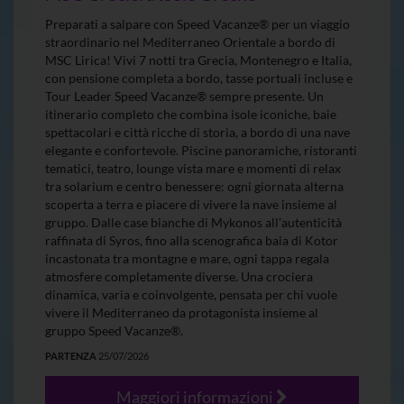
Preparati a salpare con Speed Vacanze® per un viaggio
straordinario nel Mediterraneo Orientale a bordo di
MSC Lirica! Vivi 7 notti tra Grecia, Montenegro e Italia,
con pensione completa a bordo, tasse portuali incluse e
Tour Leader Speed Vacanze® sempre presente. Un
itinerario completo che combina isole iconiche, baie
spettacolari e città ricche di storia, a bordo di una nave
elegante e confortevole. Piscine panoramiche, ristoranti
tematici, teatro, lounge vista mare e momenti di relax
tra solarium e centro benessere: ogni giornata alterna
scoperta a terra e piacere di vivere la nave insieme al
gruppo. Dalle case bianche di Mykonos all’autenticità
raffinata di Syros, fino alla scenografica baia di Kotor
incastonata tra montagne e mare, ogni tappa regala
atmosfere completamente diverse. Una crociera
dinamica, varia e coinvolgente, pensata per chi vuole
vivere il Mediterraneo da protagonista insieme al
gruppo Speed Vacanze®.
PARTENZA
25/07/2026
Maggiori informazioni