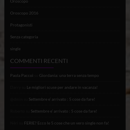
Oroscopo
Oroscopo 2016
Protagonisti
Senza categoria
single
COMMENTI RECENTI
Paola Paccoi
su
Giordania: una terra senza tempo
Darry
su
Le migliori scuse per andare in vacanza!
@dmin
su
Settembre e’ arrivato : 5 cose da fare!
Roberto
su
Settembre e’ arrivato : 5 cose da fare!
Nèri
su
FERIE? Ecco le 5 cose che un vero single non fa!