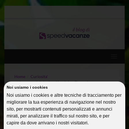
Toggle
navigati
Home
Curiosita'
La spesa dei single – Uomini vs Donne!
Noi usiamo i cookies
Noi usiamo i cookies e altre tecniche di tracciamento per
LA SPESA DEI SINGLE –
migliorare la tua esperienza di navigazione nel nostro
UOMINI VS DONNE!
sito, per mostrarti contenuti personalizzati e annunci
mirati, per analizzare il traffico sul nostro sito, e per
24 Gen 2014
Curiosita'
PialauraM
capire da dove arrivano i nostri visitatori.