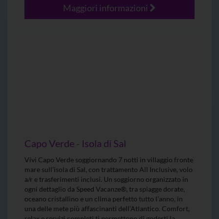
Maggiori informazioni
Capo Verde - Isola di Sal
Vivi Capo Verde soggiornando 7 notti in villaggio fronte
mare sull’isola di Sal, con trattamento All Inclusive, volo
a/r e trasferimenti inclusi. Un soggiorno organizzato in
ogni dettaglio da Speed Vacanze®, tra spiagge dorate,
oceano cristallino e un clima perfetto tutto l’anno, in
una delle mete più affascinanti dell’Atlantico. Comfort,
relax e servizi completi ti permettono di goderti la