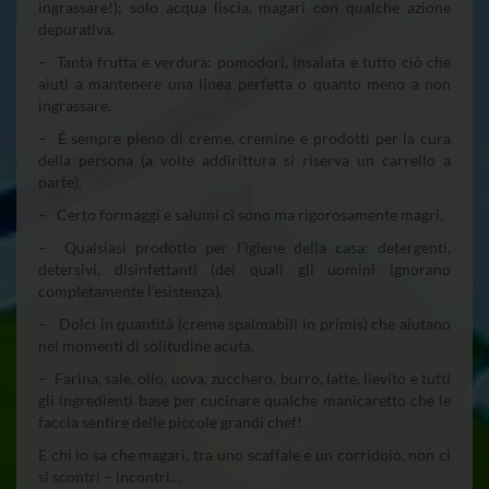
ingrassare!); solo acqua liscia, magari con qualche azione
depurativa.
– Tanta frutta e verdura: pomodori, insalata e tutto ciò che
aiuti a mantenere una linea perfetta o quanto meno a non
ingrassare.
– È sempre pieno di creme, cremine e prodotti per la cura
della persona (a volte addirittura si riserva un carrello a
parte).
– Certo formaggi e salumi ci sono ma rigorosamente magri.
– Qualsiasi prodotto per l’igiene della casa: detergenti,
detersivi, disinfettanti (dei quali gli uomini ignorano
completamente l’esistenza).
– Dolci in quantità (creme spalmabili in primis) che aiutano
nei momenti di solitudine acuta.
– Farina, sale, olio, uova, zucchero, burro, latte, lievito e tutti
gli ingredienti base per cucinare qualche manicaretto che le
faccia sentire delle piccole grandi chef!
E chi lo sa che magari, tra uno scaffale e un corridoio, non ci
si scontri – incontri…