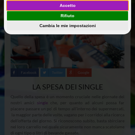
Accetto
Rifiuto
Cambia le mie impostazioni
Facebook
Twitter
Google
LA SPESA DEI SINGLE
Quello della spesa è un momento cruciale nelle giornate dei
nostri amici
single
che, per quanto ad alcuni possa far
piacere passare un po’ di tempo all’interno dei supermercati,
la maggior parte delle volte, vagano per i corridoi alla ricerca
dell’offerta del giorno. Si riconoscono subito, basta sbirciare
nel loro carrello nel quale sicuramente non manca scatolame
di ogni tipo o litri di bevande gassate.