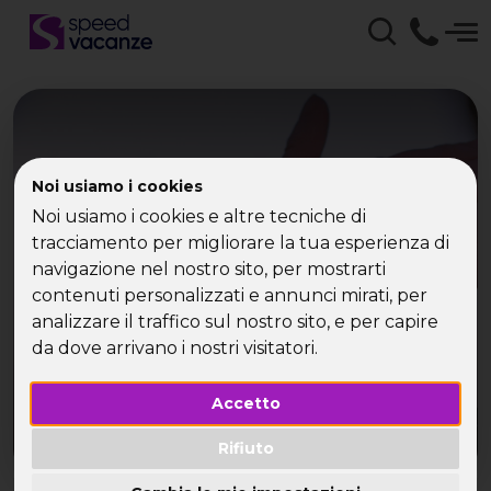
Capodanno Agriturismo
Noi usiamo i cookies
con Speed Vacanze -
Noi usiamo i cookies e altre tecniche di
tracciamento per migliorare la tua esperienza di
Offerta Capodanno
navigazione nel nostro sito, per mostrarti
2007
contenuti personalizzati e annunci mirati, per
analizzare il traffico sul nostro sito, e per capire
da dove arrivano i nostri visitatori.
Speed Vacanze ti augura Buon 2007!!!
Accetto
Rifiuto