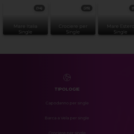
(14)
(25)
(
Mare Italia
Crociere per
Mare Ester
Single
Single
Single
TIPOLOGIE
Capodanno per single
Barca a Vela per single
Crociere per single