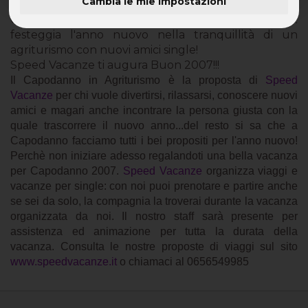
Cambia le mie impostazioni
Capodanno Agriturismo con Speed Vacanze:
festeggia l'anno nuovo nella tranquillità di un
agriturismo con nuovi amici single!
Speed Vacanze ti augura Buon 2007!!!
Il Capodanno in Agriturismo è la proposta di
Speed
Vacanze
per chi vuole divertirsi, rilassarsi, conoscere nuovi
amici e magari anche incontrare la persona giusta con la
quale trascorrere il nuovo anno...del resto si sa che a
Capodanno facciamo tutti i bei propositi per l'anno nuovo!
Perchè non iniziare adesso regalandoti una bella vacanza
per Capodanno 2007.
Speed Vacanze
organizza viaggi e
vacanze per single: con noi puoi prenotare e partire anche
se sei da solo, la compagnia la troverai durante la vacanza
organizzata da noi. Il nostro staff sarà presente per
assistenza ed animazione per tutta la durata della
vacanza. Consulta le nostre proposte di viaggi sul sito
www.speedvacanze.it
o chiamaci al 0656549985