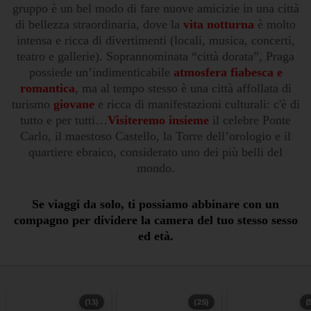
gruppo è un bel modo di fare nuove amicizie in una città
di bellezza straordinaria, dove la
vita notturna
è molto
intensa e ricca di divertimenti (locali, musica, concerti,
teatro e gallerie). Soprannominata “città dorata”, Praga
possiede un’indimenticabile
atmosfera fiabesca e
romantica
, ma al tempo stesso è una città affollata di
turismo
giovane
e ricca di manifestazioni culturali: c'è di
tutto e per tutti…
Visiteremo insieme
il celebre Ponte
Carlo, il maestoso Castello, la Torre dell’orologio e il
quartiere ebraico, considerato uno dei più belli del
mondo.
Se viaggi da solo, ti possiamo abbinare con un
compagno per dividere la camera del tuo stesso sesso
ed età.
(13)
(25)
(