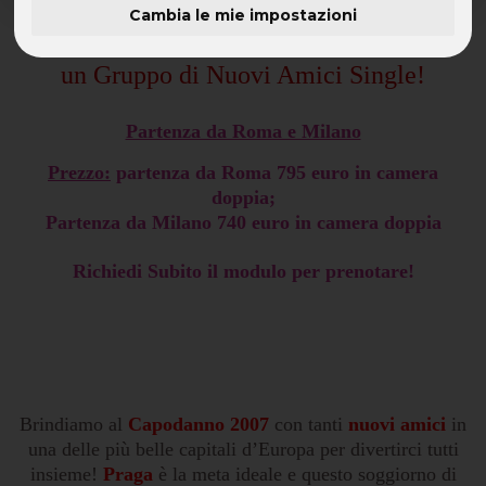
Cambia le mie impostazioni
Festeggia Il Tuo Capodanno a Praga con
un Gruppo di Nuovi Amici Single!
Partenza da Roma e Milano
Prezzo:
partenza da Roma 795 euro in camera
doppia;
Partenza da Milano 740 euro in camera doppia
Richiedi Subito il modulo per prenotare!
Brindiamo al
Capodanno 2007
con tanti
nuovi amici
in
una delle più belle capitali d’Europa per divertirci tutti
insieme!
Praga
è la meta ideale e questo soggiorno di