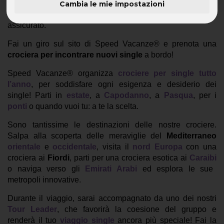
Cambia le mie impostazioni
Scegli una
crociera di Speed Vacanze®
, il divertimento è
assicurato.
Fai un giro sul sito di Speed Vacanze® e prenota una
crociera per incontrare nuovi single
a bordo!
Speed Vacanze® organizza
crociere per single tutto
l’anno
, per soddisfare ogni esigenza e desiderio dei
single! Parti in
estate
, a
Capodanno
, a
Pasqua
, per i
ponti
o quando vuoi tu: a te la scelta.
Sono tantissime le destinazioni delle nostre crociere.
Salpa alla scoperta delle meraviglie del
Mediterraneo
orientale
e
occidentale
, visita il
nord Europa
con una
crociera ai
Fiordi
, parti per una crociera esotica ai
Caraibi
o naviga verso gli
Emirati Arabi
ed esplora le sue
metropoli innovative.
Durante il viaggio, sarai accompagnato da uno dei nostri
Tour Leader
, che favorirà la coesione del gruppo e
renderà il tuo
viaggio single
ancora più speciale! Fai la