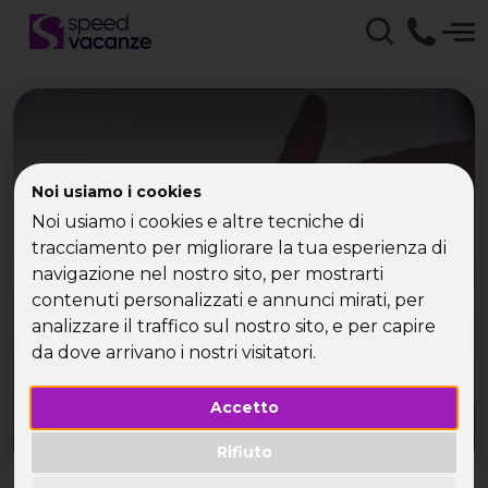
Speed Vacanze -
Noi usiamo i cookies
Noi usiamo i cookies e altre tecniche di
Crociera per Singles
tracciamento per migliorare la tua esperienza di
navigazione nel nostro sito, per mostrarti
Scegli una crociera di Speed Vacanze®, il
contenuti personalizzati e annunci mirati, per
divertimento è assicurato
analizzare il traffico sul nostro sito, e per capire
da dove arrivano i nostri visitatori.
Accetto
Rifiuto