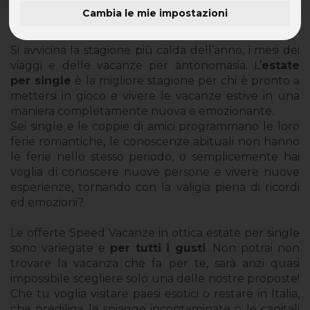
Cambia le mie impostazioni
Estate per Single
Si avvicina la stagione più calda dell’anno, i mesi dei
viaggi e delle vacanze per antonomasia. L’
estate
per single
è la migliore stagione per chi è pronto a
mettersi in gioco e vivere le vacanze estive in una
maniera completamente nuova e emozionante.
Sei single e le coppie di amici programmano le loro
ferie romantiche, le conoscenze abituali non hanno
le ferie nello stesso periodo, o semplicemente hai
voglia di conoscere nuove persone e vivere nuove
esperienze, tornando con la valigia piena di ricordi
ed emozioni?
Le offerte Speed Vacanze in ottica estate per single
sono variegate e
per tutti i gusti
. Non potrai non
trovare la vacanza che fa per te, sarà anzi quasi
impossibile scegliere solo una delle nostre proposte!
Che tu voglia visitare paesi esotici o restare in Italia,
che prediliga le spiagge incontaminate o le capitali