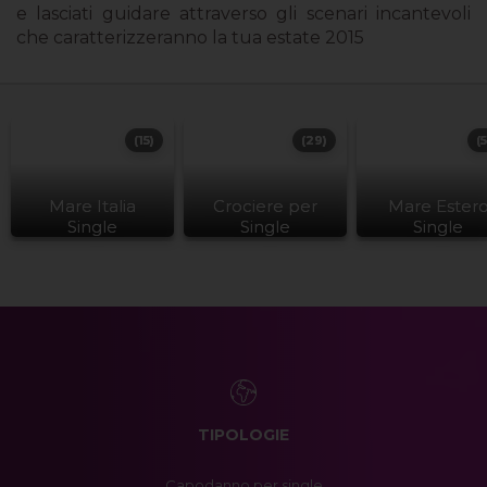
e lasciati guidare attraverso gli scenari incantevoli
che caratterizzeranno la tua estate 2015
(15)
(29)
(
Mare Italia
Crociere per
Mare Ester
Single
Single
Single
TIPOLOGIE
Capodanno per single