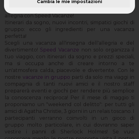
Cambia le mie impostazioni
Giochi per Divertirsi in Gruppo: vivi le tue vacanze in
allegria con Speed Vacanze!
Itinerari da sogno, nuovi incontri, simpatici giochi di
gruppo: ecco gli ingredienti per una vacanza
perfetta!
Scegli una vacanza all'insegna dell'allegria e del
divertimento!
Speed Vacanze
non solo organizza il
tuo viaggio, con itinerari da sogno e prezzi speciali,
ma si occupa anche di creare intorno a te
un'atmosfera calda, piacevole e divertente. Con le
nostre
vacanze in gruppo
parti da solo ma viaggi in
compagnia di tanti nuovi amici e il nostro staff
preparerà eventi e giochi per rendere più semplice
la conoscenza reciproca! Per il mese di maggio ti
proponiamo un "weekend col delitto": per tutti gli
amici di Agatha Christie, 3 giorni in un relais toscano. I
partecipanti verranno coinvolti in un gioco di
gruppo molto particolare, in cui dovranno saper
vestire i panni di Sherlock Holmes! Se vuoi
conoscere meglio le nostre proposte visita il nostro