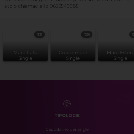
sito o chiamaci allo 0656549985.
(13)
(25)
(
Mare Italia
Crociere per
Mare Ester
Single
Single
Single
TIPOLOGIE
Capodanno per single