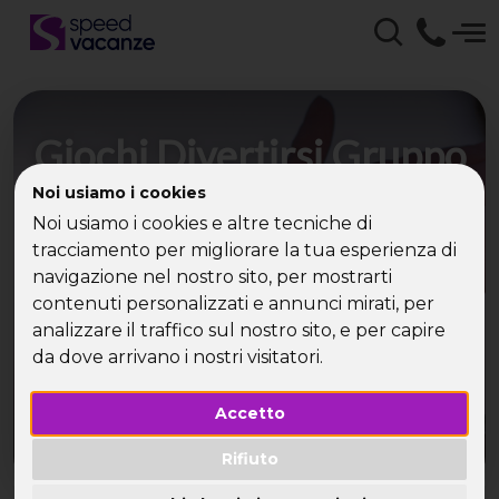
Giochi Divertirsi Gruppo
Speed Vacanze -
Noi usiamo i cookies
Noi usiamo i cookies e altre tecniche di
weekend, vacanze e
tracciamento per migliorare la tua esperienza di
viaggi per single
navigazione nel nostro sito, per mostrarti
contenuti personalizzati e annunci mirati, per
analizzare il traffico sul nostro sito, e per capire
Itinerari da sogno, nuovi incontri, simpatici giochi
da dove arrivano i nostri visitatori.
di gruppo: ecco gli ingredienti per una vacanza
perfetta!
Accetto
Rifiuto