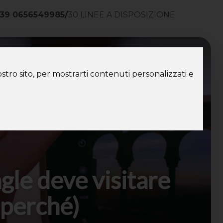
39 0656549985
/
30 LINEE A DISPOSIZIONE
ntatti
stro sito, per mostrarti contenuti personalizzati e
gle deve visitare
 perché)