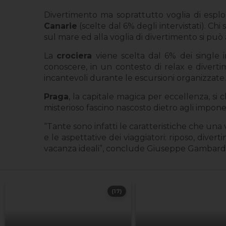
Divertimento ma soprattutto voglia di esplo
Canarie
(scelte dal 6% degli intervistati). Ch
sul mare ed alla voglia di divertimento si può 
La
crociera
viene scelta dal 6% dei single 
conoscere, in un contesto di relax e divertim
incantevoli durante le escursioni organizzate.
Praga
, la capitale magica per eccellenza, si 
misterioso fascino nascosto dietro agli imponen
“Tante sono infatti le caratteristiche che un
e le aspettative dei viaggiatori: riposo, diver
vacanza ideali”, conclude Giuseppe Gambardell
(17)