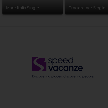
Mare Italia Single
Crociere per Single