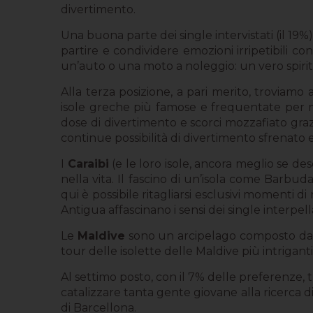
divertimento.
Una buona parte dei single intervistati (il 19
partire e condividere emozioni irripetibili c
un’auto o una moto a noleggio: un vero spirito
Alla terza posizione, a pari merito, troviam
isole greche più famose e frequentate per mot
dose di divertimento e scorci mozzafiato graz
continue possibilità di divertimento sfrenato 
I
Caraibi
(e le loro isole, ancora meglio se d
nella vita. Il fascino di un’isola come Barbu
qui è possibile ritagliarsi esclusivi momenti di
Antigua affascinano i sensi dei single interpell
Le
Maldive
sono un arcipelago composto da mi
tour delle isolette delle Maldive più intriga
Al settimo posto, con il 7% delle preferenze,
catalizzare tanta gente giovane alla ricerca di 
di Barcellona.