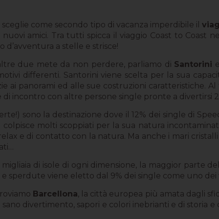
%) sceglie come secondo tipo di vacanza imperdibile il
via
on nuovi amici. Tra tutti spicca il viaggio Coast to Coast
 d’avventura a stelle e strisce!
o altre due mete da non perdere, parliamo di
Santorini
ivi differenti. Santorini viene scelta per la sua capacit
ie ai panorami ed alle sue costruzioni caratteristiche. A
e di incontro con altre persone single pronte a divertirsi
eserte!) sono la destinazione dove il 12% dei single di S
da colpisce molti scoppiati per la sua natura incontaminat
 relax e di contatto con la natura. Ma anche i mari cristall
ati…
gliaia di isole di ogni dimensione, la maggior parte del
nti e sperdute viene eletto dal 9% dei single come uno d
 troviamo
Barcellona
, la città europea più amata dagli sfi
sano divertimento, sapori e colori inebrianti e di storia e