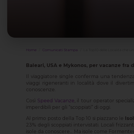
Home
Comunicati Stampa
La Top10 delle Località che un
Baleari, USA e Mykonos, per vacanze fra d
Il viaggiatore single conferma una tendenza 
viaggi rigeneranti in località dove il dive
conoscenze.
Così
Speed Vacanze
, il tour operator special
imperdibili per gli “scoppiati” di oggi.
Al primo posto della Top 10 si piazzano le
Iso
23% degli scoppiati intervistati. Locali frizz
isole da conoscere... Ma isole come Formenter