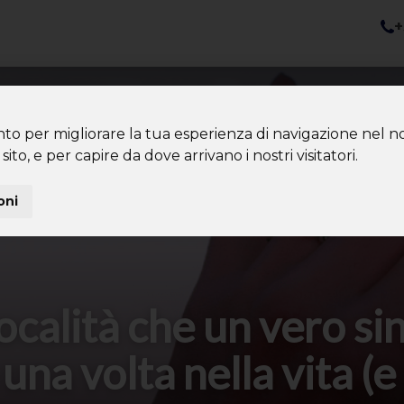
+
nazioni
Diventa Tour Leader
Co
About us
Community
nto per migliorare la tua esperienza di navigazione nel no
sito, e per capire da dove arrivano i nostri visitatori.
oni
ocalità che un vero sin
una volta nella vita (e