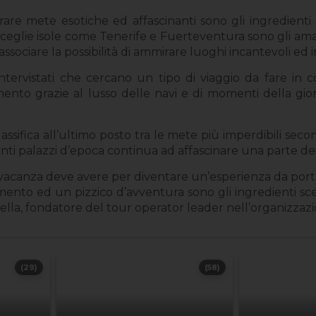
rare mete esotiche ed affascinanti sono gli ingredienti
i sceglie isole come Tenerife e Fuerteventura sono gli aman
associare la possibilità di ammirare luoghi incantevoli ed 
intervistati che cercano un tipo di viaggio da fare i
ento grazie al lusso delle navi e di momenti della giorn
classifica all’ultimo posto tra le mete più imperdibili sec
ti palazzi d’epoca continua ad affascinare una parte dei s
a vacanza deve avere per diventare un’esperienza da port
timento ed un pizzico d’avventura sono gli ingredienti scel
a, fondatore del tour operator leader nell’organizzazion
(29)
(58)