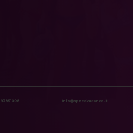
6293851008
info@speedvacanze.it