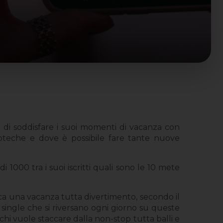
e di soddisfare i suoi momenti di vacanza con
scoteche e dove è possibile fare tante nuove
 1000 tra i suoi iscritti quali sono le 10 mete
ca una vacanza tutta divertimento, secondo il
e single che si riversano ogni giorno su queste
hi vuole staccare dalla non-stop tutta balli e