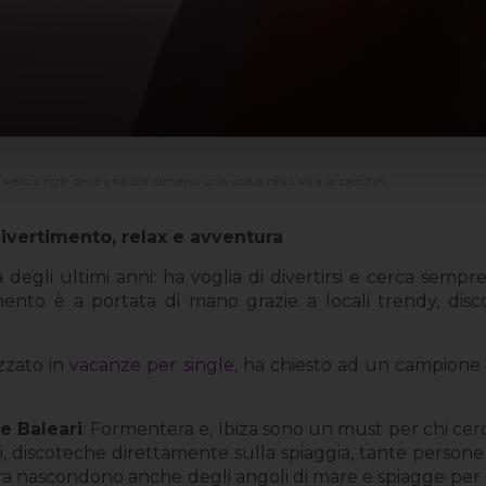
 vero single deve visitare almeno una volta nella vita (e perché)
ivertimento, relax e avventura
degli ultimi anni: ha voglia di divertirsi e cerca sempr
rtimento è a portata di mano grazie a locali trendy, di
izzato in
vacanze per single
, ha chiesto ad un campione di
le Baleari
: Formentera e, Ibiza sono un must per chi cer
anti, discoteche direttamente sulla spiaggia, tante person
a nascondono anche degli angoli di mare e spiagge per c