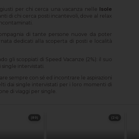
 giusti per chi cerca una vacanza nelle
Isole
ti di chi cerca posti incantevoli, dove al relax
incontaminati.
n compagnia di tante persone nuove da poter
ata dedicati alla scoperta di posti e località
ondo gli scoppiati di Speed Vacanze (2%): il suo
ingle intervistati.
are sempre con sé ed incontrare le aspirazioni
ti dai single intervistati per i loro momenti di
e di viaggi per single.
(89)
(24)