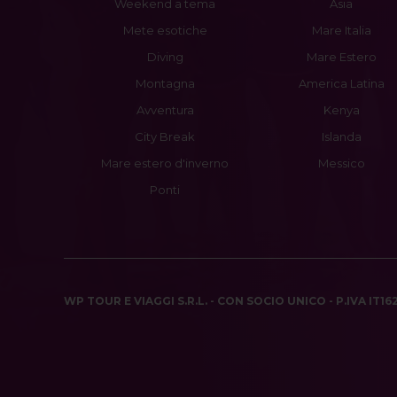
Weekend a tema
Asia
Mete esotiche
Mare Italia
Diving
Mare Estero
Montagna
America Latina
Avventura
Kenya
City Break
Islanda
Mare estero d'inverno
Messico
Ponti
WP TOUR E VIAGGI S.R.L. - CON SOCIO UNICO - P.IVA IT1