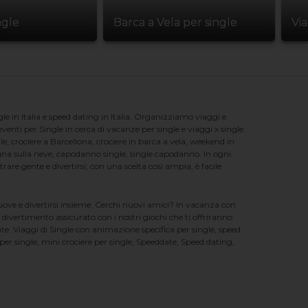
ngle
Barca a Vela per single
Vi
e in Italia e speed dating in Italia. Organizziamo viaggi e
enti per Single in cerca di vacanze per single e viaggi x single.
e, crociere a Barcellona, crociere in barca a vela, weekend in
na sulla neve, capodanno single, single capodanno. In ogni
e gente e divertirsi; con una scelta cosi ampia, è facile
nuove e divertirsi insieme. Cerchi nuovi amici? In vacanza con
 divertimento assicurato con i nostri giochi che ti offriranno
te. Viaggi di Single con animazione specifica per single, speed
er single, mini crociere per single, Speeddate, Speed dating,