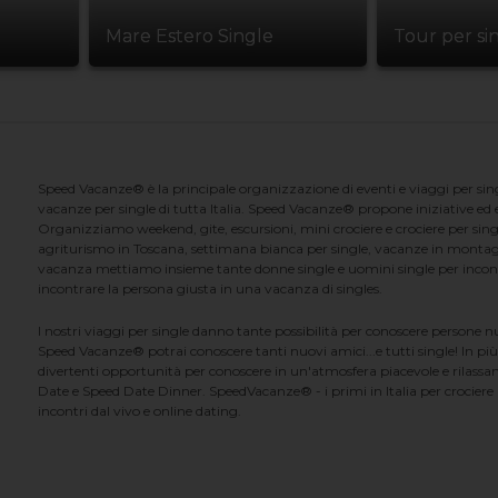
Mare Estero Single
Tour per si
Speed Vacanze® è la principale organizzazione di eventi e viaggi per singl
vacanze per single di tutta Italia. Speed Vacanze® propone iniziative ed ev
Organizziamo weekend, gite, escursioni, mini crociere e crociere per singl
agriturismo in Toscana, settimana bianca per single, vacanze in montag
vacanza mettiamo insieme tante donne single e uomini single per incontrar
incontrare la persona giusta in una vacanza di singles.
I nostri viaggi per single danno tante possibilità per conoscere persone 
Speed Vacanze® potrai conoscere tanti nuovi amici...e tutti single! In più
divertenti opportunità per conoscere in un'atmosfera piacevole e rilassan
Date e Speed Date Dinner. SpeedVacanze® - i primi in Italia per crociere p
incontri dal vivo e online dating.