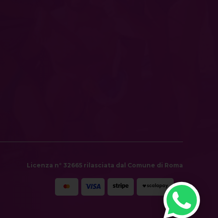
Licenza n° 32665 rilasciata dal Comune di Roma