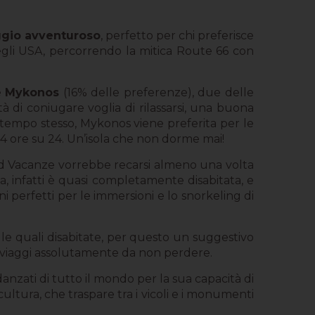
ggio avventuroso
, perfetto per chi preferisce
 negli USA, percorrendo la mitica Route 66 con
e
Mykonos
(16% delle preferenze), due delle
à di coniugare voglia di rilassarsi, una buona
l tempo stesso, Mykonos viene preferita per le
 24 ore su 24. Un’isola che non dorme mai!
peed Vacanze vorrebbe recarsi almeno una volta
a, infatti è quasi completamente disabitata, e
ini perfetti per le immersioni e lo snorkeling di
le quali disabitate, per questo un suggestivo
ei viaggi assolutamente da non perdere.
danzati di tutto il mondo per la sua capacità di
 cultura, che traspare tra i vicoli e i monumenti