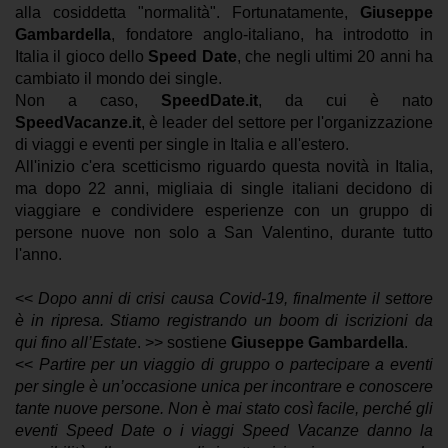
alla cosiddetta "normalità".
Fortunatamente,
Giuseppe
Gambardella
, fondatore anglo-italiano, ha introdotto in
Italia il gioco dello
Speed Date
, che negli ultimi 20 anni ha
cambiato il mondo dei single.
Non a caso,
SpeedDate.it
, da cui è nato
SpeedVacanze.it
, è leader del settore per l'organizzazione
di viaggi e eventi per single in Italia e all'estero.
All'inizio c'era scetticismo riguardo questa novità in Italia,
ma dopo 22 anni, migliaia di single italiani decidono di
viaggiare e condividere esperienze con un gruppo di
persone nuove non solo a San Valentino, durante tutto
l'anno.
<<
Dopo anni di crisi causa Covid-19, finalmente il settore
è in ripresa. Stiamo registrando un boom di iscrizioni da
qui fino all’Estate
. >> sostiene
Giuseppe Gambardella
.
<<
Partire per un viaggio di gruppo o partecipare a eventi
per single è un’occasione unica per incontrare e conoscere
tante nuove persone. Non è mai stato così facile, perché gli
eventi Speed Date o i viaggi Speed Vacanze danno la