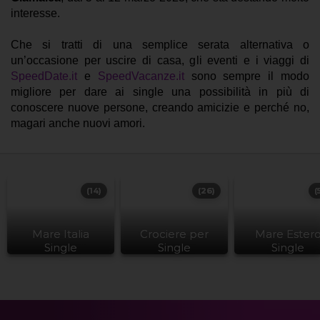
interesse.
Che si tratti di una semplice serata alternativa o
un’occasione per uscire di casa, gli eventi e i viaggi di
SpeedDate.it
e
SpeedVacanze.it
sono sempre il modo
migliore per dare ai single una possibilità in più di
conoscere nuove persone, creando amicizie e perché no,
magari anche nuovi amori.
(14)
(26)
(
Mare Italia
Crociere per
Mare Ester
Single
Single
Single