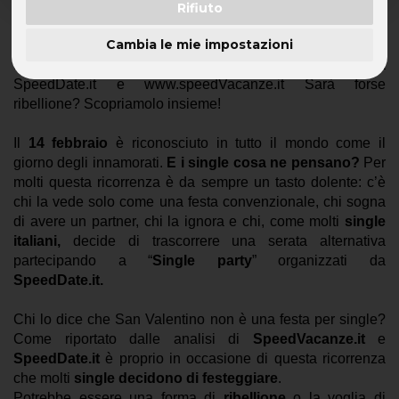
Rifiuto
Di questi il 63% sono separati e il 34% non si sono mai
Cambia le mie impostazioni
sposati: grande successo per i Single Party di Roma,
Milano, Firenze, Bologna e Torino organizzati da
SpeedDate.it e www.speedVacanze.it Sarà forse
ribellione? Scopriamolo insieme!
Il
14 febbraio
è riconosciuto in tutto il mondo come il
giorno degli innamorati.
E i single cosa ne pensano?
Per
molti questa ricorrenza è da sempre un tasto dolente: c’è
chi la vede solo come una festa convenzionale, chi sogna
di avere un partner, chi la ignora e chi, come molti
single
italiani,
decide di trascorrere una serata alternativa
partecipando a “
Single party
” organizzati da
SpeedDate.it
.
Chi lo dice che San Valentino non è una festa per single?
Come riportato dalle analisi di
SpeedVacanze.it
e
SpeedDate.it
è proprio in occasione di questa ricorrenza
che molti
single decidono di festeggiare
.
Potrebbe essere una forma di
ribellione
o la voglia di