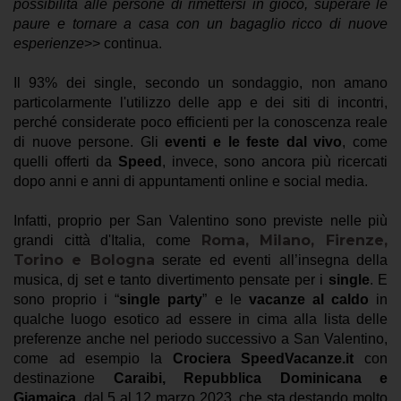
possibilità alle persone di rimettersi in gioco, superare le
paure e tornare a casa con un bagaglio ricco di nuove
esperienze
>> continua.
Il 93% dei single, secondo un sondaggio, non amano
particolarmente l'utilizzo delle app e dei siti di incontri,
perché considerate poco efficienti per la conoscenza reale
di nuove persone. Gli
eventi e le feste dal vivo
, come
quelli offerti da
Speed
, invece, sono ancora più ricercati
dopo anni e anni di appuntamenti online e social media.
Infatti, proprio per San Valentino sono previste nelle più
Roma, Milano, Firenze,
grandi città d'Italia, come
Torino e Bologna
serate ed eventi all’insegna della
musica, dj set e tanto divertimento pensate per i
single
.
E
sono proprio i “
single party
” e le
vacanze al caldo
in
qualche luogo esotico ad essere in cima alla lista delle
preferenze anche nel periodo successivo a San Valentino,
come ad esempio la
Crociera
SpeedVacanze.it
con
destinazione
Caraibi, Repubblica Dominicana e
Giamaica
, dal 5 al 12 marzo 2023, che sta destando molto