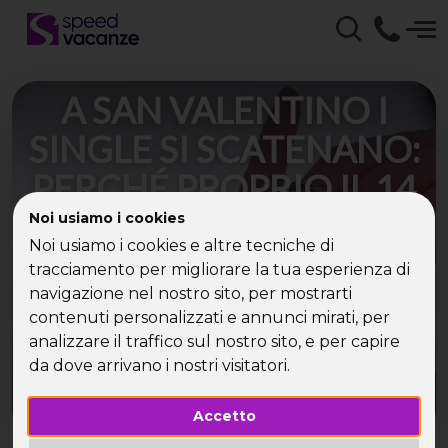
A SAN VALENTINO I
SINGLE SI SCATENANO:
PERCHÉ PROPRIO IL 14
FEBBRAIO PER LA
Noi usiamo i cookies
Noi usiamo i cookies e altre tecniche di
FESTA DEGLI
tracciamento per migliorare la tua esperienza di
INNAMORATI?
navigazione nel nostro sito, per mostrarti
contenuti personalizzati e annunci mirati, per
analizzare il traffico sul nostro sito, e per capire
Il 70% dei single italiani, celebrano l’Anti San
da dove arrivano i nostri visitatori.
Valentino a ritmo di festa.
Accetto