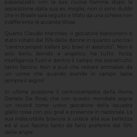
paparazzato con la sua nuova fiamma dopo la
separazione dalla sua ex moglie, non ci sono dubbi
che in Brasile sarà seguito e tifato da una schiera non
indifferente di accanite tifose.
Quarto Claudio Marchisio. Il giocatore bianconero è
stato votato dal 15% delle donne in quanto uno tra i
“centrocampisti italiani più bravi in assoluto”. Non è
solo bello, biondo e angelico; ha tutto: forza,
intelligenza fuori e dentro il campo ma soprattutto
tanto fascino. Non si può che restare ammaliati da
un uomo che quando scende in campo lascia
sempre il segno!
In ultima posizione il centrocampista della Roma
Daniele De Rossi, che con questo mondiale segna
un record come unico giocatore della squadra
giallo rossa con più goal e presenze in nazionale. La
sua indiscutibile bravura si unisce alla sua bellezza
ed al suo fascino tanto da farlo preferire dal 10%
delle single.