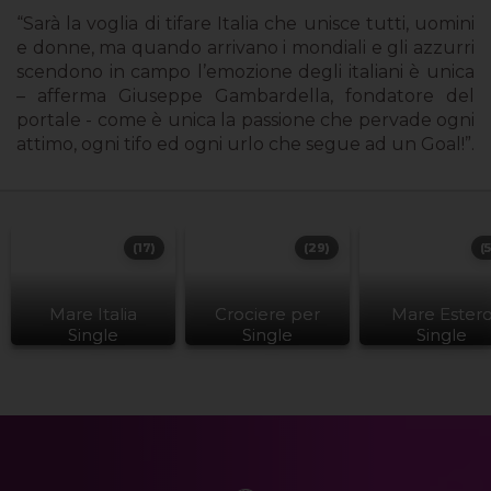
“Sarà la voglia di tifare Italia che unisce tutti, uomini
e donne, ma quando arrivano i mondiali e gli azzurri
scendono in campo l’emozione degli italiani è unica
– afferma Giuseppe Gambardella, fondatore del
portale - come è unica la passione che pervade ogni
attimo, ogni tifo ed ogni urlo che segue ad un Goal!”.
(17)
(29)
(
Mare Italia
Crociere per
Mare Ester
Single
Single
Single