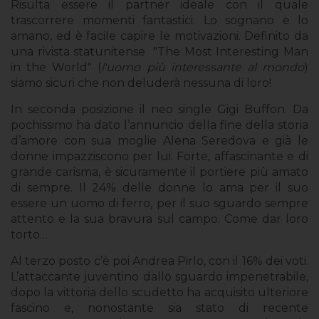
Risulta essere il partner ideale con il quale
trascorrere momenti fantastici. Lo sognano e lo
amano, ed è facile capire le motivazioni. Definito da
una rivista statunitense "The Most Interesting Man
in the World" (
l'uomo più interessante al mondo
)
siamo sicuri che non deluderà nessuna di loro!
In seconda posizione il neo single Gigi Buffon. Da
pochissimo ha dato l’annuncio della fine della storia
d’amore con sua moglie Alena Seredova e già le
donne impazziscono per lui. Forte, affascinante e di
grande carisma, è sicuramente il portiere più amato
di sempre. Il 24% delle donne lo ama per il suo
essere un uomo di ferro, per il suo sguardo sempre
attento e la sua bravura sul campo. Come dar loro
torto…
Al terzo posto c’è poi Andrea Pirlo, con il 16% dei voti.
L’attaccante juventino dallo sguardo impenetrabile,
dopo la vittoria dello scudetto ha acquisito ulteriore
fascino e, nonostante sia stato di recente