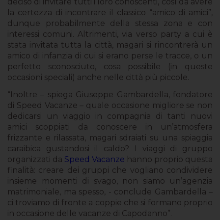
deciso di invitare tutti i loro conoscenti, così da avere
la certezza di incontrare il classico “amico di amici”,
dunque probabilmente della stessa zona e con
interessi comuni. Altrimenti, via verso party a cui è
stata invitata tutta la città, magari si rincontrerà un
amico di infanzia di cui si erano perse le tracce, o un
perfetto sconosciuto, cosa possibile (in queste
occasioni speciali) anche nelle città più piccole.
“Inoltre – spiega Giuseppe Gambardella, fondatore
di Speed Vacanze – quale occasione migliore se non
dedicarsi un viaggio in compagnia di tanti nuovi
amici scoppiati da conoscere in un’atmosfera
frizzante e rilassata, magari sdraiati su una spiaggia
caraibica gustandosi il caldo? I viaggi di gruppo
organizzati da
Speed Vacanze
hanno proprio questa
finalità: creare dei gruppi che vogliano condividere
insieme momenti di svago, non siamo un’agenzia
matrimoniale, ma spesso, - conclude Gambardella –
ci troviamo di fronte a coppie che si formano proprio
in occasione delle vacanze di Capodanno”.