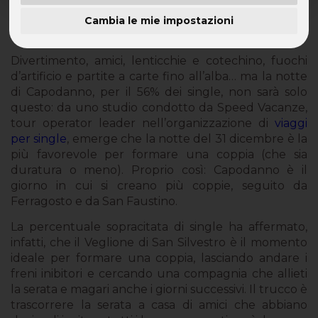
Da uno studio emerge che il 56% delle coppie
Cambia le mie impostazioni
si conosce la notte del 31 dicembre
Divertimento, amici, lenticchie e cotechino, fuochi
d’artificio e partite a carte fino all’alba… ma la notte
di Capodanno, per il 56% dei single, non sarà solo
questo: da uno studio condotto da Speed Vacanze,
tour operator leader nell’organizzazione di
viaggi
per single
, emerge che la notte del 31 dicembre è la
più favorevole per formare una coppia (che sia
duratura o meno). Proprio così: Capodanno è il
giorno in cui si creano più coppie, seguito da
Ferragosto e da San Faustino.
La percentuale sopracitata di single ha affermato,
infatti, che il Veglione di San Silvestro è il momento
ideale per formare una coppia, lasciando andare i
freni inibitori e cercando una compagnia che allieti
la serata e magari anche i giorni successivi. Il trucco è
trascorrere la serata a casa di amici che abbiano