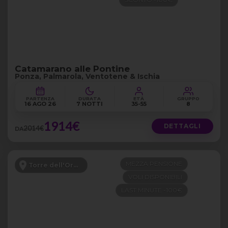
Catamarano alle Pontine
Ponza, Palmarola, Ventotene & Ischia
PARTENZA
DURATA
ETÀ
GRUPPO
16 AGO 26
7 NOTTI
35-55
8
1914€
DETTAGLI
2014€
DA
MEZZA PENSIONE
Torre dell'Orso - Puglia
VOLI DISPONIBILI
LAST MINUTE -100€