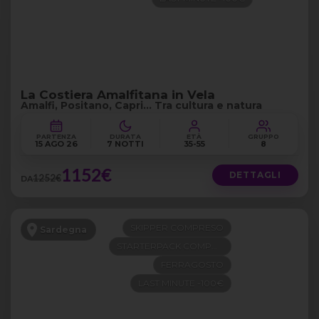
La Costiera Amalfitana in Vela
Amalfi, Positano, Capri… Tra cultura e natura
PARTENZA
DURATA
ETÀ
GRUPPO
15 AGO 26
7 NOTTI
35-55
8
1152€
DETTAGLI
1252€
DA
SKIPPER COMPRESO
Sardegna
STARTERPACK COMPRESO
FERRAGOSTO
LAST MINUTE -100€