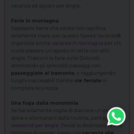
vacanza ad agosto per single.
Ferie in montagna
Sappiamo bene che estate non significa
solamente mare, per questo Speed Vacanze®
organizza anche
vacanze in montagna
per chi
vuole passare un agosto in vetta con altri
single. Trascorri le ferie sulle Dolomiti
ammirando gli splendidi paesaggi con
passeggiate al tramonto
, o raggiungendo
luoghi inaccessibili tramite
vie ferrate
in
completa sicurezza.
Una fuga dalla monotonia
Se hai solamente voglia di staccare un po’ la
spina e allontanarti dalla routine, parti per un
weekend per single
. Decidi la destinazione e la
tipologia di viaggio: passa una
vacanza alle