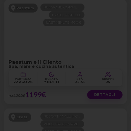
PENSIONE COMPLETA
Paestum
HOTEL 4 STELLE
LAST MINUTE -100€
Paestum e il Cilento
Spa, mare e cucina autentica
PARTENZA
DURATA
ETÀ
GRUPPO
22 AGO 26
7 NOTTI
32-55
35
1199€
DETTAGLI
1299€
DA
RESORT 4* ALL INCLUSIVE
Creta
VOLO ITA COMPRESO