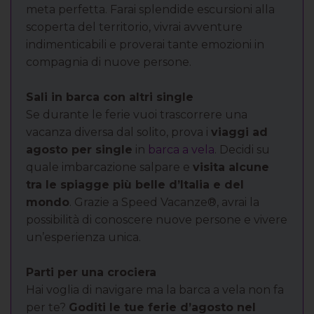
meta perfetta. Farai splendide escursioni alla
scoperta del territorio, vivrai avventure
indimenticabili e proverai tante emozioni in
compagnia di nuove persone.
Sali in barca con altri single
Se durante le ferie vuoi trascorrere una
vacanza diversa dal solito, prova i
viaggi ad
agosto per single
in
barca a vela
. Decidi su
quale imbarcazione salpare e
visita alcune
tra le spiagge più belle d’Italia e del
mondo
. Grazie a Speed Vacanze®, avrai la
possibilità di conoscere nuove persone e vivere
un’esperienza unica.
Parti per una crociera
Hai voglia di navigare ma la barca a vela non fa
per te?
Goditi le tue ferie d’agosto nel