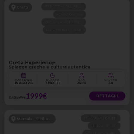
RESORT 4* ALL INCLUSIVE
Creta
FERRAGOSTO
VOLO ITA COMPRESO
LAST MINUTE -300€
Creta Experience
Spiagge greche e cultura autentica
PARTENZA
DURATA
ETÀ
GRUPPO
15 AGO 26
7 NOTTI
35-55
40
1999€
DETTAGLI
2299€
DA
MEZZA PENSIONE
Marsala - Sicilia Occidentale
FERRAGOSTO
VOLI DISPONIBILI