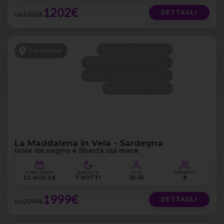
1202€
DETTAGLI
1302€
DA
SKIPPER COMPRESO
Sardegna
STARTERPACK COMPRESO
VOLI E TRAGHETTI DISPONIBILI
LAST MINUTE -100€
La Maddalena in Vela - Sardegna
Isole da sogno e libertà sul mare
PARTENZA
DURATA
ETÀ
GRUPPO
22 AGO 26
7 NOTTI
35-55
8
1999€
DETTAGLI
2099€
DA