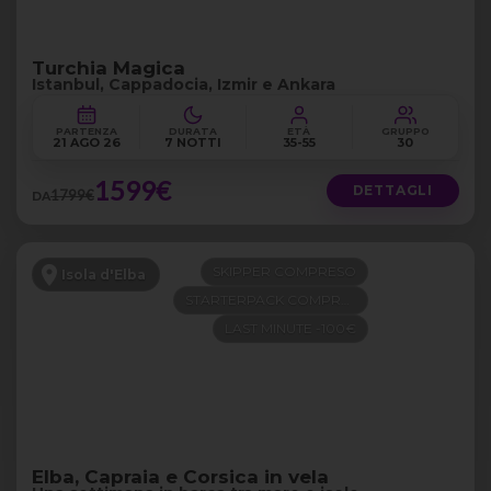
Turchia Magica
Istanbul, Cappadocia, Izmir e Ankara
PARTENZA
DURATA
ETÀ
GRUPPO
21 AGO 26
7 NOTTI
35-55
30
1599€
DETTAGLI
1799€
DA
SKIPPER COMPRESO
Isola d'Elba
STARTERPACK COMPRESO
LAST MINUTE -100€
Elba, Capraia e Corsica in vela