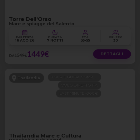
Torre Dell'Orso
Mare e spiagge del Salento
PARTENZA
DURATA
ETÀ
GRUPPO
16 AGO 26
7 NOTTI
35-55
30
1449€
DETTAGLI
1549€
DA
TOUR E GUIDA COMPRESI
Thailandia
VOLO DIRETTO ITA
LAST MINUTE -300€
Thailandia Mare e Cultura