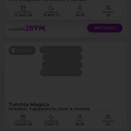
PARTENZA
DURATA
ETÀ
GRUPPO
12 AGO 26
10 NOTTI
30-55
25
2899€
DETTAGLI
3199€
DA
PENSIONE COMPLETA
Turchia
VOLO COMPRESO
GUIDA COMPRESA
LAST MINUTE -200€
Turchia Magica
Istanbul, Cappadocia, Izmir e Ankara
PARTENZA
DURATA
ETÀ
GRUPPO
14 AGO 26
7 NOTTI
35-55
50