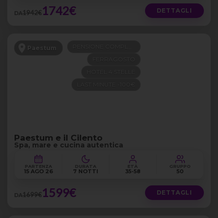
1742€
DETTAGLI
1942€
DA
PENSIONE COMPLETA
Paestum
FERRAGOSTO
HOTEL 4 STELLE
LAST MINUTE -100€
Paestum e il Cilento
Spa, mare e cucina autentica
PARTENZA
DURATA
ETÀ
GRUPPO
15 AGO 26
7 NOTTI
35-58
50
1599€
DETTAGLI
1699€
DA