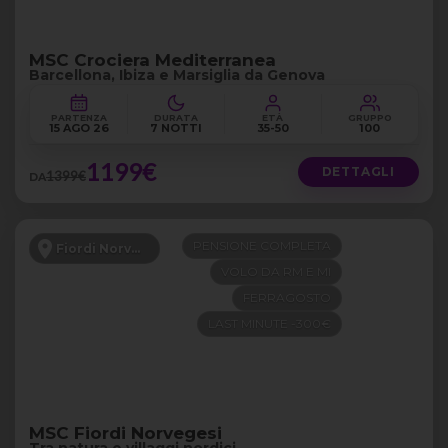
MSC Crociera Mediterranea
Barcellona, Ibiza e Marsiglia da Genova
PARTENZA
DURATA
ETÀ
GRUPPO
15 AGO 26
7 NOTTI
35-50
100
1199€
DETTAGLI
1399€
DA
PENSIONE COMPLETA
Fiordi Norvegesi
VOLO DA RM E MI
FERRAGOSTO
LAST MINUTE -300€
MSC Fiordi Norvegesi