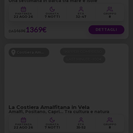
Una settimana in barca tra mare e isole
PARTENZA
DURATA
ETÀ
GRUPPO
22 AGO 26
7 NOTTI
32-47
8
1369€
DETTAGLI
1469€
DA
SKIPPER COMPRESO
Costiera Amalfitana
LAST MINUTE -100€
La Costiera Amalfitana in Vela
Amalfi, Positano, Capri… Tra cultura e natura
PARTENZA
DURATA
ETÀ
GRUPPO
22 AGO 26
7 NOTTI
35-52
8