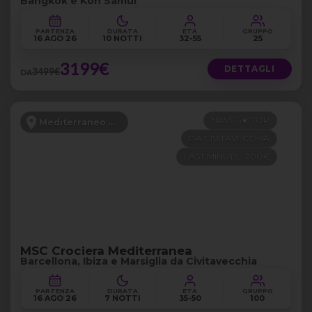
Bangkok e Koh Samui
PARTENZA
DURATA
ETÀ
GRUPPO
16 AGO 26
10 NOTTI
32-55
25
3199€
DETTAGLI
3499€
DA
NAVE 5★ TOP
Mediterraneo Occidentale
DA CIVITAVECCHIA
LAST MINUTE -200€
MSC Crociera Mediterranea
Barcellona, Ibiza e Marsiglia da Civitavecchia
PARTENZA
DURATA
ETÀ
GRUPPO
16 AGO 26
7 NOTTI
35-50
100