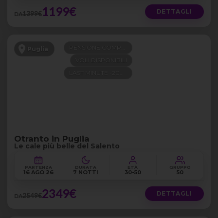
1199€
DETTAGLI
1399€
DA
PENSIONE COMPLETA
Puglia
VOLI DISPONIBILI
LAST MINUTE -200€
Otranto in Puglia
Le cale più belle del Salento
PARTENZA
DURATA
ETÀ
GRUPPO
16 AGO 26
7 NOTTI
30-50
50
2349€
DETTAGLI
2549€
DA