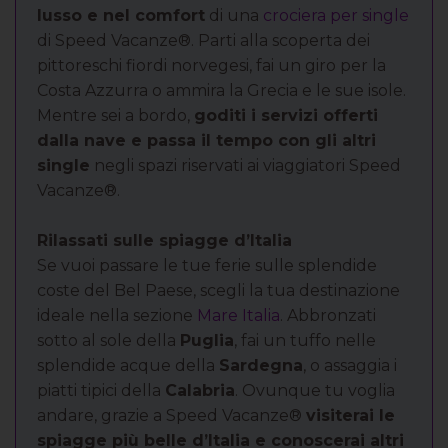
lusso e nel comfort
di una
crociera per single
di Speed Vacanze®. Parti alla scoperta dei
pittoreschi fiordi norvegesi, fai un giro per la
Costa Azzurra o ammira la Grecia e le sue isole.
Mentre sei a bordo,
goditi i servizi offerti
dalla nave e passa il tempo con gli altri
single
negli spazi riservati ai viaggiatori Speed
Vacanze®.
Rilassati sulle spiagge d’Italia
Se vuoi passare le tue ferie sulle splendide
coste del Bel Paese, scegli la tua destinazione
ideale nella sezione
Mare Italia
. Abbronzati
sotto al sole della
Puglia
, fai un tuffo nelle
splendide acque della
Sardegna
, o assaggia i
piatti tipici della
Calabria
. Ovunque tu voglia
andare, grazie a Speed Vacanze®
visiterai le
spiagge più belle d’Italia e conoscerai altri