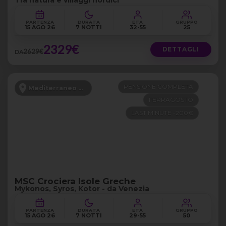
Tra natura e villaggi nordici
PARTENZA
DURATA
ETÀ
GRUPPO
15 AGO 26
7 NOTTI
32-55
25
2329€
DETTAGLI
2629€
DA
PENSIONE COMPLETA
Mediterraneo Orientale
FERRAGOSTO
LAST MINUTE -200€
MSC Crociera Isole Greche
Mykonos, Syros, Kotor - da Venezia
PARTENZA
DURATA
ETÀ
GRUPPO
15 AGO 26
7 NOTTI
29-55
50