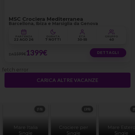
MSC Crociera Mediterranea
Barcellona, Ibiza e Marsiglia da Genova
PARTENZA
DURATA
ETÀ
GRUPPO
22 AGO 26
7 NOTTI
30-55
40
1399€
DETTAGLI
1599€
DA
fetch error
CARICA ALTRE VACANZE
(13)
(25)
(
Mare Italia
Crociere per
Mare Ester
Single
Single
Single