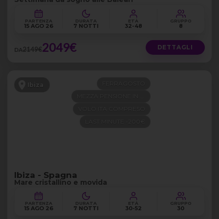
PARTENZA
DURATA
ETÀ
GRUPPO
15 AGO 26
7 NOTTI
32-48
8
2049€
DETTAGLI
2149€
DA
FERRAGOSTO
Ibiza
MEZZA PENSIONE IN 4 STELLE
VOLO ITA COMPRESO
LAST MINUTE -200€
Ibiza - Spagna
Mare cristallino e movida
PARTENZA
DURATA
ETÀ
GRUPPO
15 AGO 26
7 NOTTI
30-52
30