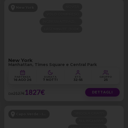
NOVITÀ
New York
VOLO COMPRESO
INGRESSI ATTRAZIONI
LAST MINUTE -300€
New York
Manhattan, Times Square e Central Park
PARTENZA
DURATA
ETÀ
GRUPPO
16 AGO 26
7 NOTTI
32-55
25
1827€
DETTAGLI
2127€
DA
SINGOLA GRATIS
Capo Verde - Isola di Sal
ALL INCLUSIVE