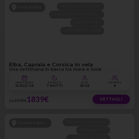
SKIPPER COMPRESO
Isola d'Elba
STARTERPACK COMPRESO
FERRAGOSTO
LAST MINUTE -100€
Elba, Capraia e Corsica in vela
Una settimana in barca tra mare e isole
PARTENZA
DURATA
ETÀ
GRUPPO
15 AGO 26
7 NOTTI
35-52
8
1839€
DETTAGLI
1939€
DA
SKIPPER COMPRESO
Costiera Amalfitana
FERRAGOSTO
LAST MINUTE -100€