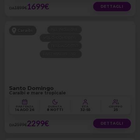
1699€
DETTAGLI
1899€
DA
ALL INCLUSIVE
Caraibi
VOLO COMPRESO
FERRAGOSTO
LAST MINUTE -300€
Santo Domingo
Caraibi e mare tropicale
PARTENZA
DURATA
ETÀ
GRUPPO
14 AGO 26
8 NOTTI
32-55
25
2299€
DETTAGLI
2599€
DA