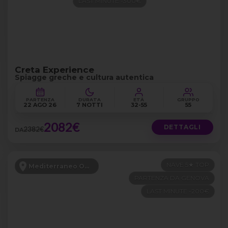
LAST MINUTE -300€
Creta Experience
Spiagge greche e cultura autentica
PARTENZA
DURATA
ETÀ
GRUPPO
22 AGO 26
7 NOTTI
32-55
55
2082€
DETTAGLI
2382€
DA
NAVE 5★ TOP
Mediterraneo Occidentale
PARTENZA DA GENOVA
LAST MINUTE -200€