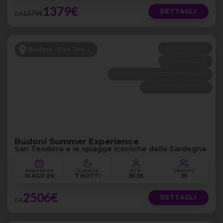
1379€
DETTAGLI
1579€
DA
FERRAGOSTO
Budoni - San Teodoro
FUTURA CLUB
VOLI E TRAGHETTI DISPONIBILI
SOFT ALL INCLUSIVE
Budoni Summer Experience
San Teodoro e le spiagge iconiche della Sardegna
PARTENZA
DURATA
ETÀ
GRUPPO
15 AGO 26
7 NOTTI
35-55
35
2506€
DETTAGLI
DA