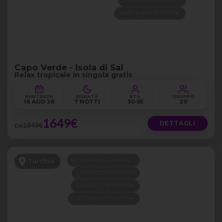
VOLO COMPRESO
LAST MINUTE -200€
Capo Verde - Isola di Sal
Relax tropicale in singola gratis
PARTENZA
DURATA
ETÀ
GRUPPO
16 AGO 26
7 NOTTI
30-55
20
1649€
DETTAGLI
1849€
DA
PENSIONE COMPLETA
Turchia
VOLO COMPRESO
GUIDA COMPRESA
LAST MINUTE -200€