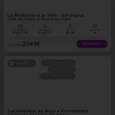
La Maddalena in Vela - Sardegna
Isole da sogno e libertà sul mare
PARTENZA
DURATA
ETÀ
GRUPPO
15 AGO 26
7 NOTTI
28-48
8
2049€
DETTAGLI
2149€
DA
VOLO COMPRESO
Isole Baleari
FERRAGOSTO
LAST MINUTE -100€
Catamarano ad Ibiza e Formentera
Settimana da sogno alle Baleari