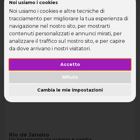
Noi usiamo i cookies
scegliendo tra una crociera a Mykonos e Santorini per
single, un viaggio in barca a vela per single in Sardegna,
Noi usiamo i cookies e altre tecniche di
all’Isola d’Elba o nel Golfo di Napoli. Se ami l’atmosfera di
tracciamento per migliorare la tua esperienza di
Ibiza e Formentera, le acque cristalline della Croazia o il
navigazione nel nostro sito, per mostrarti
fascino delle Isole Greche, abbiamo il viaggio perfetto per
contenuti personalizzati e annunci mirati, per
te. Scopri tutte le destinazioni e prenota il viaggio ad
analizzare il traffico sul nostro sito, e per capire
agosto per single con Speed Vacanze®!
da dove arrivano i nostri visitatori.
Prossime partenze
Lista
Cards
Accetto
FERRAGOSTO
Rifiuto
Brasile - Rio de Janeiro e Buzios
LAST MINUTE -300€
Cambia le mie impostazioni
Rio de Janeiro
Un Ferragosto tra oceano e samba