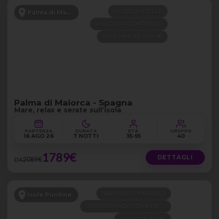
HOTEL 4 STELLE
Palma di Maiorca
VOLO ITA COMPRESO
LAST MINUTE -300€
Palma di Maiorca - Spagna
Mare, relax e serate sull’isola
PARTENZA
DURATA
ETÀ
GRUPPO
16 AGO 26
7 NOTTI
35-55
40
1789€
DETTAGLI
2089€
DA
SKIPPER COMPRESO
Isole Pontine
STARTERPACK COMPRESO
SCONTO -100€