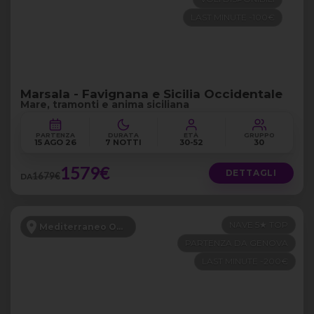
LAST MINUTE -100€
Marsala - Favignana e Sicilia Occidentale
Mare, tramonti e anima siciliana
PARTENZA
DURATA
ETÀ
GRUPPO
15 AGO 26
7 NOTTI
30-52
30
1579€
DETTAGLI
1679€
DA
NAVE 5★ TOP
Mediterraneo Occidentale
PARTENZA DA GENOVA
LAST MINUTE -200€