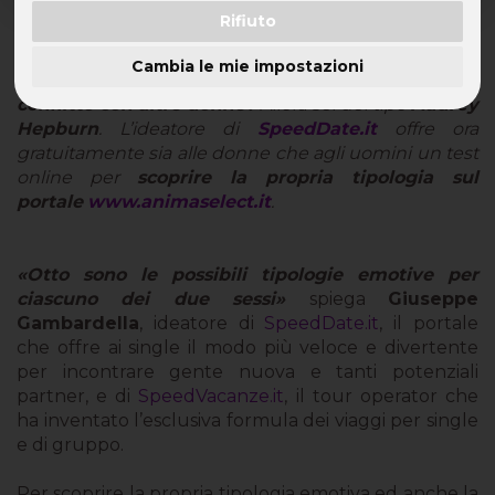
Rifiuto
Prediligi
coccolare il tuo uomo
ma sei
anche
realistica
e
risoluta?
Allora sei del
Cambia le mie impostazioni
tipo
Marylin Monroe
. Ami essere
autoritaria
e vai
in
conflitto con altre donne?
Allora sei del tipo
Audrey
Hepburn
. L’ideatore di
SpeedDate.it
offre ora
gratuitamente sia alle donne che agli uomini un test
online per
scoprire la propria tipologia sul
portale
www.animaselect.it
.
«Otto sono le possibili tipologie emotive per
ciascuno dei due sessi»
spiega
Giuseppe
Gambardella
, ideatore di
SpeedDate.it
, il portale
che offre ai single il modo più veloce e divertente
per incontrare gente nuova e tanti potenziali
partner, e di
SpeedVacanze.it
, il tour operator che
ha inventato l’esclusiva formula dei viaggi per single
e di gruppo.
Per scoprire la propria tipologia emotiva ed anche la