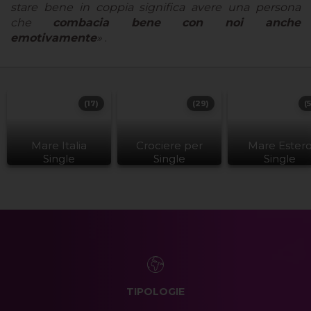
stare bene in coppia significa avere una persona
che
combacia bene con noi anche
emotivamente
»
.
(17)
(29)
(
Mare Italia
Crociere per
Mare Ester
Single
Single
Single
TIPOLOGIE