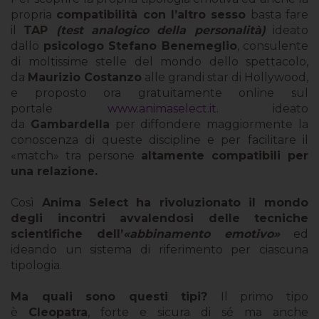
propria
compatibilità con l’altro sesso
basta fare
il
TAP
(test analogico della personalità)
ideato
dallo
psicologo Stefano Benemeglio
, consulente
di moltissime stelle del mondo dello spettacolo,
da
Maurizio Costanzo
alle grandi star di Hollywood,
e proposto ora gratuitamente online sul
portale
www.animaselect.it
. ideato
da
Gambardella
per diffondere maggiormente la
conoscenza di queste discipline e per facilitare il
«match» tra persone
altamente compatibili per
una relazione.
Così
Anima Select
ha rivoluzionato il mondo
degli incontri avvalendosi delle tecniche
scientifiche dell’
«abbinamento emotivo»
ed
ideando un sistema di riferimento per ciascuna
tipologia.
Ma quali sono questi tipi?
Il primo tipo
è
Cleopatra
, forte e sicura di sé ma anche