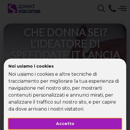
CHE DONNA SEI?
L’IDEATORE DI
SPEEDDATE.IT LANCIA
UN SERVIZIO CAPIRE
Noi usiamo i cookies
LA PROPRIA
Noi usiamo i cookies e altre tecniche di
tracciamento per migliorare la tua esperienza di
TIPOLOGIA
navigazione nel nostro sito, per mostrarti
contenuti personalizzati e annunci mirati, per
ANALOGICA
analizzare il traffico sul nostro sito, e per capire
da dove arrivano i nostri visitatori.
Accetto