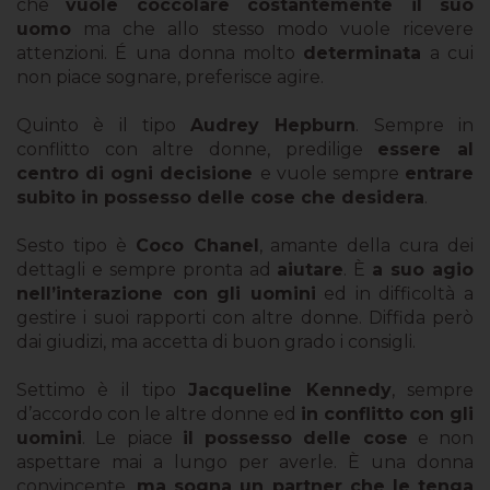
che
vuole coccolare costantemente il suo
uomo
ma che allo stesso modo vuole ricevere
attenzioni. É una donna molto
determinata
a cui
non piace sognare, preferisce agire.
Quinto è il tipo
Audrey Hepburn
. Sempre in
conflitto con altre donne, predilige
essere al
centro di ogni decisione
e vuole sempre
entrare
subito in possesso delle cose che desidera
.
Sesto tipo è
Coco Chanel
, amante della cura dei
dettagli e sempre pronta ad
aiutare
. È
a suo agio
nell’interazione con gli uomini
ed in difficoltà a
gestire i suoi rapporti con altre donne. Diffida però
dai giudizi, ma accetta di buon grado i consigli.
Settimo è il tipo
Jacqueline Kennedy
, sempre
d’accordo con le altre donne ed
in conflitto con gli
uomini
. Le piace
il possesso delle cose
e non
aspettare mai a lungo per averle. È una donna
convincente,
ma sogna un partner che le tenga