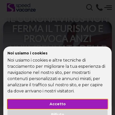
IL CORONA VIRUS NON
FERMA IL TURISMO E
PROVOCA ANZI
UN’IMPENNATA DELLE
Noi usiamo i cookies
RICERCHE SUL WEB
Noi usiamo i cookies e altre tecniche di
PER UN SETTORE CHE
tracciamento per migliorare la tua esperienza di
navigazione nel nostro sito, per mostrarti
NELL’ULTIMO ANNO
contenuti personalizzati e annunci mirati, per
analizzare il traffico sul nostro sito, e per capire
HA FATTO REGISTRARE
da dove arrivano i nostri visitatori.
UNA CRESCITA DEL 5%
Accetto
Rifiuto