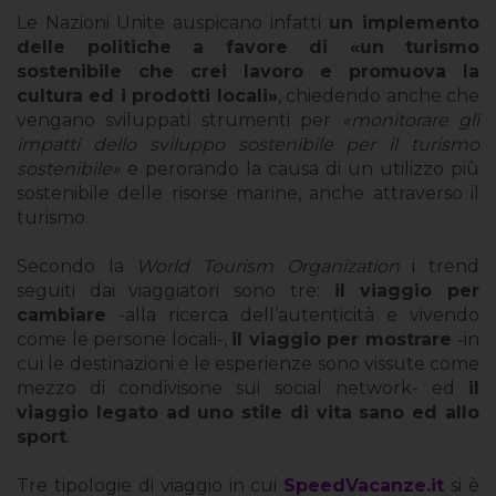
Le Nazioni Unite auspicano infatti
un implemento
delle politiche a favore di «un turismo
sostenibile che crei lavoro e promuova la
cultura ed i prodotti locali»
, chiedendo anche che
vengano sviluppati strumenti per
«monitorare gli
impatti dello sviluppo sostenibile per il turismo
sostenibile»
e perorando la causa di un utilizzo più
sostenibile delle risorse marine, anche attraverso il
turismo.
Secondo la
World Tourism Organization
i trend
seguiti dai viaggiatori sono tre:
il viaggio per
cambiare
-alla ricerca dell’autenticità e vivendo
come le persone locali-,
il viaggio per mostrare
-in
cui le destinazioni e le esperienze sono vissute come
mezzo di condivisone sui social network- ed
il
viaggio legato ad uno stile di vita sano ed allo
sport
.
Tre tipologie di viaggio in cui
SpeedVacanze.it
si è