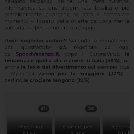
navigato cercando online una meta turistica,
informandosi su una determinata località o più
semplicemente guardano se dato il particolare
momento vi fossero delle offerte particolarmente
vantaggiose per prenotare un viaggio.
Dove vogliono andare?
Secondo le prenotazioni
per quest’estate già registrate ad oggi
da
SpeedVacanze.it
, dopo il CoronaVirus,
la
tendenza è quella di rimanere in Italia (38%)
, ma
anche
le isole del divertimento
(ad esempio Ibiza
e Mykonos)
vanno per la maggiore (32%)
e
perfino
le crociere tengono (19%)
.
(17)
(29)
Mare Italia
Crociere per
Mare Este
Single
Single
Single