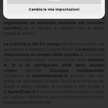
Secondo l’agenzia delle Nazioni Unite che si occupa
Cambia le mie impostazioni
di promuovere e monitorare lo sviluppo del turismo
-la
World Tourism Organization-
il turismo sta
registrando un aumento costante del mercato
turistico
, sia in termini di visitatori che di spese
legate al settore.
La crescita è del 5% annua.
Ma che cosa potrà mai
succedere in tempi di Corona Virus?
«
La psicosi non
determinerà un arresto della crescita
di un settore
che, oltretutto, è stato inserito anche negli
obiettivi
8, 12 e 14 dell’Agenda 2030 delle Nazioni
Unite»
risponde
Giuseppe Gambardella
,
fondatore di
SpeedVacanze.it
, portale che per
primo ha introdotto in Italia l’esclusiva formula dei
viaggi e delle crociere di gruppo e per single, e
di
SpeedDate.it
, il portale che offre ai single il modo
più veloce e divertente per incontrare gente nuova
e tanti potenziali partner.