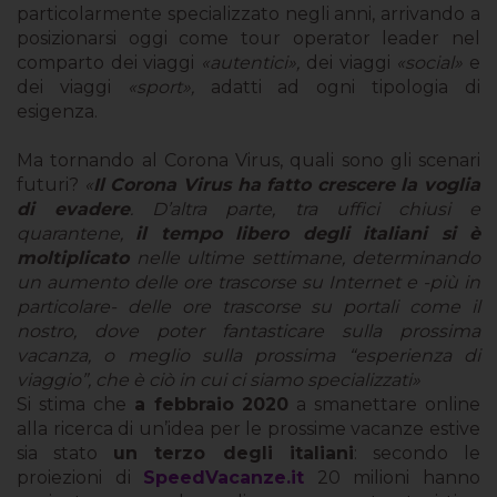
particolarmente specializzato negli anni, arrivando a
posizionarsi oggi come tour operator leader nel
comparto dei viaggi
«autentici»,
dei viaggi
«social»
e
dei viaggi
«sport»,
adatti ad ogni tipologia di
esigenza.
Ma tornando al Corona Virus, quali sono gli scenari
futuri?
«
Il Corona Virus ha fatto crescere la voglia
di evadere
. D’altra parte, tra uffici chiusi e
quarantene,
il tempo libero degli italiani si è
moltiplicato
nelle ultime settimane, determinando
un aumento delle ore trascorse su Internet e -più in
particolare- delle ore trascorse su portali come il
nostro, dove poter fantasticare sulla prossima
vacanza, o meglio sulla prossima “esperienza di
viaggio”, che è ciò in cui ci siamo specializzati»
Si stima che
a febbraio 2020
a smanettare online
alla ricerca di un’idea per le prossime vacanze estive
sia stato
un terzo degli italiani
: secondo le
proiezioni di
SpeedVacanze.it
20 milioni hanno