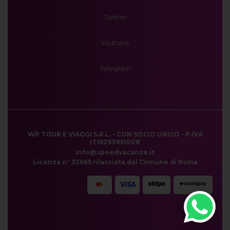
Twitter
Youtube
Telegram
WP TOUR E VIAGGI S.R.L. - CON SOCIO UNICO - P.IVA
IT16293851008
info@speedvacanze.it
Licenza n° 32665 rilasciata dal Comune di Roma