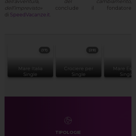
dell’avventura, del cambiamento,
dell’imprevisto»
conclude il fondatore
di
SpeedVacanze.it
.
(17)
(29)
Mare Italia
Crociere per
Mare Este
Single
Single
Single
TIPOLOGIE