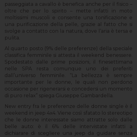
passeggiata a cavallo è benefica anche per il fisico –
oltre che per lo spirito – mette infatti in moto
moltissimi muscoli e consente una tonificazione e
una purificazione della pelle, grazie al fatto che si
svolge a contatto con la natura, dove l’aria è tersa e
pulita.
Al quarto posto (9% delle preferenze) della speciale
classifica femminile si attesta il weekend benessere.
Spodestato dalle prime posizioni, il finesettimana
nelle SPA resta comunque uno dei preferiti
dall’universo femminile. “La bellezza è sempre
importante per le donne, le quali non perdono
occasione per rigenerarsi e concedersi un momento
di puro relax” spiega Giuseppe Gambardella.
New entry fra le preferenze delle donne single è il
weekend in jeep 4x4. Viene così sfatato lo stereotipo
che le donne interessate siamo attratte solo dalle
belle auto: è il 6% delle intervistate infatti a
dichiarare di scegliere una jeep da guidare senza