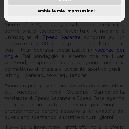
Il gentil sesso stravolge i pronostici: il weekend
Cambia le mie impostazioni
preferito è quello adrenalinico
Niente più SPA, shopping e balli latino-americani, le
donne single scelgono l’avventura. A rivelarlo è
un’indagine di
Speed Vacanze
condotta su un
campione di 2000 donne partite nell’ultimo anno
con il tour operator specializzato in
vacanze per
single
. Dal sondaggio è emerso che tra i vari
weekend, sempre più donne scelgono quelli che
permettono di praticare specialità sportive quali il
rafting, il paracadute o l’equitazione.
“Sono proprio gli sport più
avventurosi
a riscuotere
più successo – rivela Giuseppe Gambardella,
fondatore di Speed Vacanze e Speed Date, agenzia
specializzata in feste e eventi per single –
probabilmente perché riescono a far evadere dal
quotidiano, spezzando la routine di tutti i giorni”.
Il 34% delle intervistate, infatti, afferma di preferire