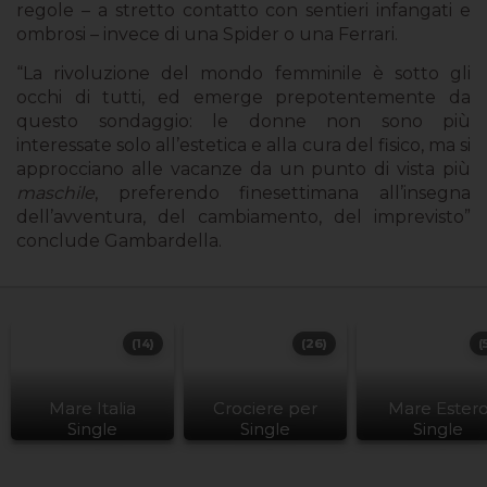
regole – a stretto contatto con sentieri infangati e
ombrosi – invece di una Spider o una Ferrari.
“La rivoluzione del mondo femminile è sotto gli
occhi di tutti, ed emerge prepotentemente da
questo sondaggio: le donne non sono più
interessate solo all’estetica e alla cura del fisico, ma si
approcciano alle vacanze da un punto di vista più
maschile
, preferendo finesettimana all’insegna
dell’avventura, del cambiamento, del imprevisto”
conclude Gambardella.
(14)
(26)
(
Mare Italia
Crociere per
Mare Ester
Single
Single
Single