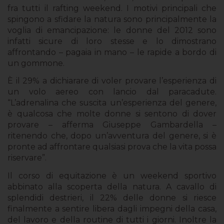
fra tutti il rafting weekend. I motivi principali che
spingono a sfidare la natura sono principalmente la
voglia di emancipazione: le donne del 2012 sono
infatti sicure di loro stesse e lo dimostrano
affrontando – pagaia in mano – le rapide a bordo di
un gommone.
È il 29% a dichiarare di voler provare l’esperienza di
un volo aereo con lancio dal paracadute.
“L’adrenalina che suscita un’esperienza del genere,
è qualcosa che molte donne si sentono di dover
provare – afferma Giuseppe Gambardella –
ritenendo che, dopo un’avventura del genere, si è
pronte ad affrontare qualsiasi prova che la vita possa
riservare”.
Il corso di equitazione è un weekend sportivo
abbinato alla scoperta della natura. A cavallo di
splendidi destrieri, il 22% delle donne si riesce
finalmente a sentire libera dagli impegni della casa,
del lavoro e della routine di tutti i giorni. Inoltre la