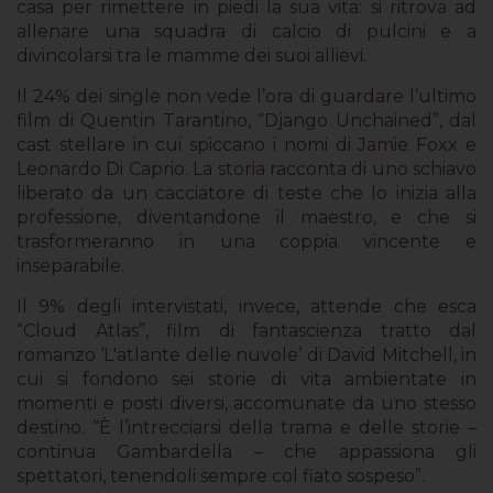
casa per rimettere in piedi la sua vita: si ritrova ad
allenare una squadra di calcio di pulcini e a
divincolarsi tra le mamme dei suoi allievi.
Il 24% dei single non vede l’ora di guardare l’ultimo
film di Quentin Tarantino, “Django Unchained”, dal
cast stellare in cui spiccano i nomi di Jamie Foxx e
Leonardo Di Caprio. La storia racconta di uno schiavo
liberato da un cacciatore di teste che lo inizia alla
professione, diventandone il maestro, e che si
trasformeranno in una coppia vincente e
inseparabile.
Il 9% degli intervistati, invece, attende che esca
“Cloud Atlas”, film di fantascienza
tratto dal
romanzo ‘L'atlante delle nuvole’ di David Mitchell,
in
cui si fondono sei storie di vita
ambientate in
momenti e posti diversi,
accomunate da uno stesso
destino. “È l’intrecciarsi della trama e delle storie –
continua Gambardella – che appassiona gli
spettatori, tenendoli sempre col fiato sospeso”.