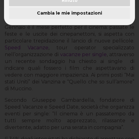
Rifiuto
Sul grande schermo trionfano le commedie e i
Cambia le mie impostazioni
film di fantascienza
Gennaio è il mese perfetto per il cinema: passate le
feste e le uscite dei cinepanettoni, si aspetta con
particolare trepidazione il lancio di nuove pellicole.
Speed Vacanze
, tour operator specializzato
nell’organizzazione di
vacanze per single
, attraverso
un recente sondaggio ha chiesto ai single
di
indicare quali fossero i film che aspettavano di
vedere con maggiore impazienza. Ai primi posti “Mai
stati Uniti” dei Vanzina e “Quello che so sull’amore”
di Muccino.
Secondo Giuseppe Gambardella, fondatore di
Speed Vacanze e Speed Date, società che organizza
eventi per single: “Il cinema è un passatempo da
tutti sempre molto apprezzato, rilassante e
divertente, adatto per una serata in compagnia”.
Il 34% degli intervistati ha dichiarato di aspettare con