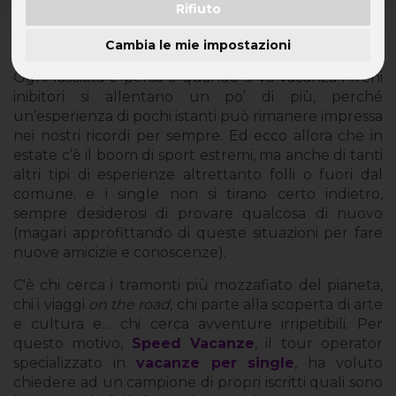
Rifiuto
In vacanza gli “scoppiati” cercano esperienze
sempre nuove e più fuori dal comune
Cambia le mie impostazioni
Ogni lasciata è persa e quando si va vacanza i freni
inibitori si allentano un po’ di più, perché
un’esperienza di pochi istanti può rimanere impressa
nei nostri ricordi per sempre. Ed ecco allora che in
estate c’è il boom di sport estremi, ma anche di tanti
altri tipi di esperienze altrettanto folli o fuori dal
comune; e i single non si tirano certo indietro,
sempre desiderosi di provare qualcosa di nuovo
(magari approfittando di queste situazioni per fare
nuove amicizie e conoscenze).
C'è chi cerca i tramonti più mozzafiato del pianeta,
chi i viaggi
on the road
, chi parte alla scoperta di arte
e cultura e… chi cerca avventure irripetibili. Per
questo motivo,
Speed Vacanze
, il tour operator
specializzato in
vacanze per single
, ha voluto
chiedere ad un campione di propri iscritti quali sono