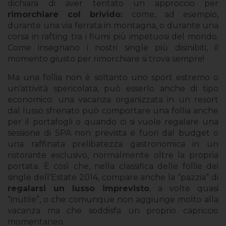
dichiara di aver tentato un approccio per
rimorchiare col brivido:
come, ad esempio,
durante una via ferrata in montagna, o durante una
corsa in rafting tra i fiumi più impetuosi del mondo.
Come insegnano i nostri single più disinibiti, il
momento giusto per rimorchiare si trova sempre!
Ma una follia non è soltanto uno sport estremo o
un’attività spericolata, può esserlo anche di tipo
economico: una vacanza organizzata in un resort
dal lusso sfrenato può comportare una follia anche
per il portafogli o quando ci si vuole regalare una
sessione di SPA non prevista e fuori dal budget o
una raffinata prelibatezza gastronomica in un
ristorante esclusivo, normalmente oltre la propria
portata. È così che, nella classifica delle follie dei
single dell’Estate 2014, compare anche la “pazzia” di
regalarsi un lusso imprevisto
, a volte quasi
“inutile”, o che comunque non aggiunge molto alla
vacanza ma che soddisfa un proprio capriccio
momentaneo.