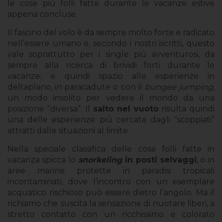
le cose più folli fatte durante le vacanze estive
appena concluse.
Il fascino del volo è da sempre molto forte e radicato
nell’essere umano e, secondo i nostri iscritti, questo
vale soprattutto per i single più avventurosi, da
sempre alla ricerca di brividi forti durante le
vacanze; e quindi spazio alle esperienze in
deltaplano, in paracadute o con il
bungee jumping
,
un modo insolito per vedere il mondo da una
posizione “diversa”. Il
salto nel vuoto
risulta quindi
una delle esperienze più cercate dagli “scoppiati”
attratti dalle situazioni al limite.
Nella speciale classifica delle cose folli fatte in
vacanza spicca lo
snorkeling
in posti selvaggi
, o in
aree marine protette in paradisi tropicali
incontaminati, dove l’incontro con un esemplare
acquatico rischioso può essere dietro l’angolo. Ma il
richiamo che suscita la sensazione di nuotare liberi, a
stretto contatto con un ricchissimo e colorato