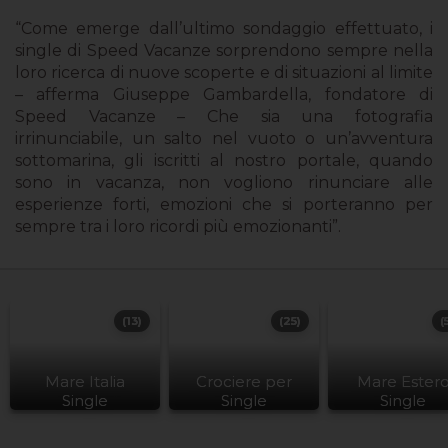
“Come emerge dall’ultimo sondaggio effettuato, i
single di Speed Vacanze sorprendono sempre nella
loro ricerca di nuove scoperte e di situazioni al limite
– afferma Giuseppe Gambardella, fondatore di
Speed Vacanze – Che sia una fotografia
irrinunciabile, un salto nel vuoto o un’avventura
sottomarina, gli iscritti al nostro portale, quando
sono in vacanza, non vogliono rinunciare alle
esperienze forti, emozioni che si porteranno per
sempre tra i loro ricordi più emozionanti”.
(13)
(25)
(
Mare Italia
Crociere per
Mare Ester
Single
Single
Single