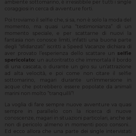
ambiente sottomarino, è irresistibile per tutti i single
coraggiosi in cerca di avventure forti.
Poi troviamo il selfie che, si sa, non è solo la moda del
momento, ma quasi una “testimonianza” di un
momento speciale, e per scattarne di nuovi la
fantasia non conosce limiti, infatti una buona parte
degli “sfidanzati” iscritti a Speed Vacanze dichiara di
aver provato l’esperienza dello scattare un
selfie
spericolato:
un autoritratto che immortala il bordo
di una cascata, o durante un giro su un’attrazione
ad alta velocità, e poi come non citare il selfie
sottomarino, magari durante un’immersione in
acque che potrebbero essere popolate da animali
marini non molto “tranquilli”!
La voglia di fare sempre nuove avventure va quasi
sempre in parallelo con la ricerca di nuove
conoscenze, magari in situazioni particolari, anche se
non di pericolo almeno in momenti poco consoni…
Ed ecco allora che una parte dei single intervistati