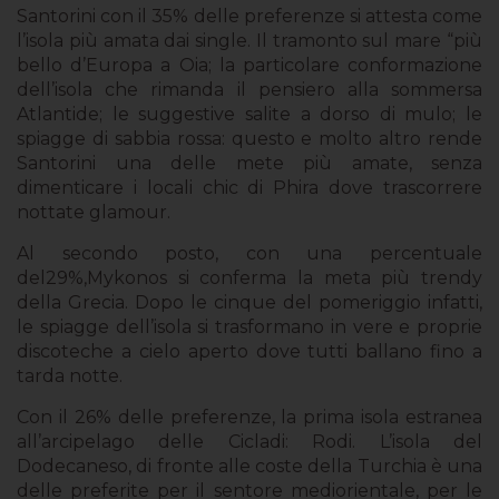
Santorini con il 35% delle preferenze si attesta come
l’isola più amata dai single. Il tramonto sul mare “più
bello d’Europa a Oia; la particolare conformazione
dell’isola che rimanda il pensiero alla sommersa
Atlantide; le suggestive salite a dorso di mulo; le
spiagge di sabbia rossa: questo e molto altro rende
Santorini una delle mete più amate, senza
dimenticare i locali chic di Phira dove trascorrere
nottate glamour.
Al secondo posto, con una percentuale
del29%,Mykonos si conferma la meta più trendy
della Grecia. Dopo le cinque del pomeriggio infatti,
le spiagge dell’isola si trasformano in vere e proprie
discoteche a cielo aperto dove tutti ballano fino a
tarda notte.
Con il 26% delle preferenze, la prima isola estranea
all’arcipelago delle Cicladi: Rodi. L’isola del
Dodecaneso, di fronte alle coste della Turchia è una
delle preferite per il sentore mediorientale, per le