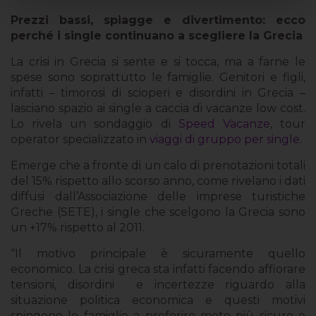
Prezzi bassi, spiagge e divertimento: ecco
perché i single continuano a scegliere la Grecia
La crisi in Grecia si sente e si tocca, ma a farne le
spese sono soprattutto le famiglie. Genitori e figli,
infatti – timorosi di scioperi e disordini in Grecia –
lasciano spazio ai single a caccia di vacanze low cost.
Lo rivela un sondaggio di
Speed Vacanze
, tour
operator specializzato in
viaggi di gruppo per single
.
Emerge che a fronte di un calo di prenotazioni totali
del 15% rispetto allo scorso anno, come rivelano i dati
diffusi dall’Associazione delle imprese turistiche
Greche (SETE), i single che scelgono la Grecia sono
un +17% rispetto al 2011.
“Il motivo principale è sicuramente quello
economico. La crisi greca sta infatti facendo affiorare
tensioni, disordini e incertezze riguardo alla
situazione politica economica e questi motivi
spingono le famiglie a preferire mete più sicure e