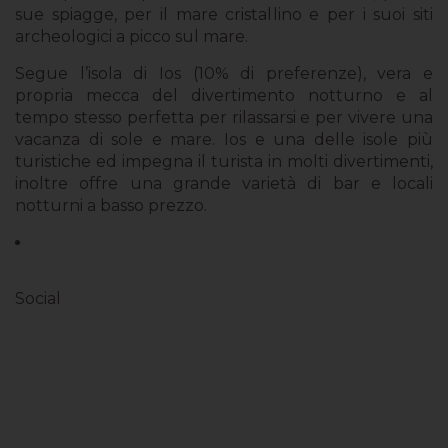
sue spiagge, per il mare cristallino e per i suoi siti
archeologici a picco sul mare.
Segue l’isola di Ios (10% di preferenze), vera e
propria mecca del divertimento notturno e al
tempo stesso perfetta per rilassarsi e per vivere una
vacanza di sole e mare. Ios e una delle isole più
turistiche ed impegna il turista in molti divertimenti,
inoltre offre una grande varietà di bar e locali
notturni a basso prezzo.
Le tue preferenze relative alla privacy
Social
Facebook
Instagram
Twitter
Youtube
Telegram