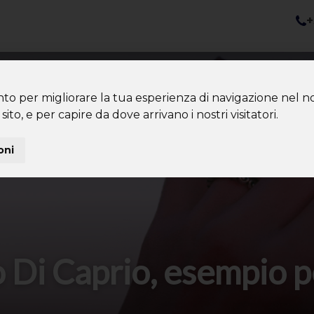
+
nazioni
Diventa Tour Leader
Co
About us
Community
nto per migliorare la tua esperienza di navigazione nel no
sito, e per capire da dove arrivano i nostri visitatori.
oni
Di Caprio, esempio pe