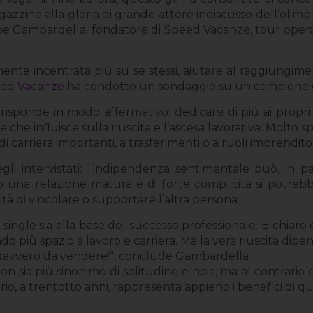
agazzine alla gloria di grande attore indiscusso dell’olimp
pe Gambardella, fondatore di Speed Vacanze, tour operat
ente incentrata più su se stessi, aiutare al raggiungime
ed Vacanze
ha condotto un sondaggio su un campione d
risponde in modo affermativo: dedicarsi di più ai propri i
e influisce sulla riuscita e l’ascesa lavorativa. Molto spes
di carriera importanti, a trasferimenti o a ruoli imprendito
i intervistati: l’indipendenza sentimentale può, in p
una relazione matura e di forte complicità si potrebbe
tà di vincolare o supportare l’altra persona.
single sia alla base del successo professionale. È chiar
ando più spazio a lavoro e carriera. Ma la vera riuscita di
 davvero da vendere!”, conclude Gambardella.
 sia più sinonimo di solitudine e noia, ma al contrario di 
io, a trentotto anni, rappresenta appieno i benefici di ques