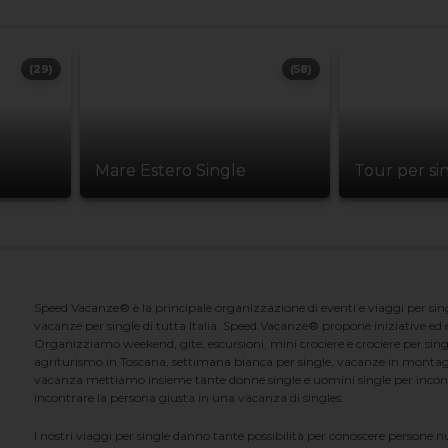
(29)
(58)
Mare Estero Single
Tour per si
Speed Vacanze® è la principale organizzazione di eventi e viaggi per singl
vacanze per single di tutta Italia. Speed Vacanze® propone iniziative ed ev
Organizziamo weekend, gite, escursioni, mini crociere e crociere per singl
agriturismo in Toscana, settimana bianca per single, vacanze in montag
vacanza mettiamo insieme tante donne single e uomini single per incontrar
incontrare la persona giusta in una vacanza di singles.
I nostri viaggi per single danno tante possibilità per conoscere persone 