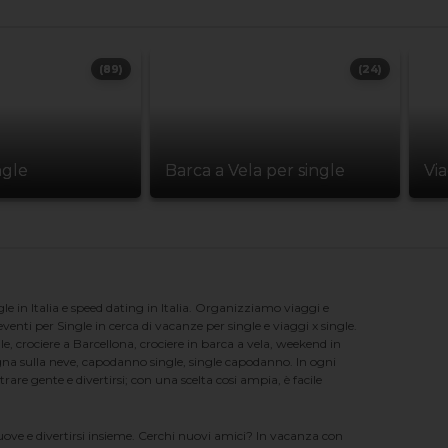
(89)
(24)
ngle
Barca a Vela per single
Vi
e in Italia e speed dating in Italia. Organizziamo viaggi e
enti per Single in cerca di vacanze per single e viaggi x single.
e, crociere a Barcellona, crociere in barca a vela, weekend in
na sulla neve, capodanno single, single capodanno. In ogni
e gente e divertirsi; con una scelta cosi ampia, è facile
nuove e divertirsi insieme. Cerchi nuovi amici? In vacanza con