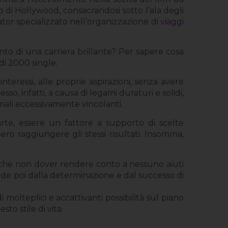
o di Hollywood, consacrandosi sotto l’ala degli
or specializzato nell’organizzazione di
viaggi
nto di una carriera brillante? Per sapere cosa
i 2000 single.
nteressi, alle proprie aspirazioni, senza avere
so, infatti, a causa di legami duraturi e solidi,
riali eccessivamente vincolanti.
arte, essere un fattore a supporto di scelte
ro raggiungere gli stessi risultati. Insomma,
o che non dover rendere conto a nessuno aiuti
pende poi dalla determinazione e dal successo di
molteplici e accattivanti possibilità sul piano
to stile di vita.