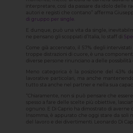
interpretare, così da passare da idolo delle r
autori e registi che contano” afferma Giusep
di gruppo per single.
E dunque, può una vita da single, inevitabilm
ne pensano gli scoppiati d’Italia, lo staff di
Spe
Come già accennato, il 57% degli intervistati 
troppe distrazioni di cuore, è una componente ch
diverse persone rinunciano a delle possibilità 
Meno categorica è la posizione del 43% degl
lavorative particolari, ma anche mantenendo 
tutto sta anche nel partner e nella sua capaci
“Chiaramente, non si può pensare che essere 
spesso a fare delle scelte più obiettive, lasci
ognuno. E Di Caprio ha dimostrato di averne
Insomma, è appurato che oggi stare da soli non
del lavoro e dei divertimenti. Leonardo Di Capr