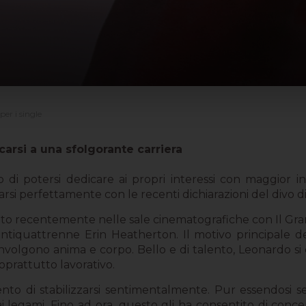
er i single
carsi a una sfolgorante carriera
di potersi dedicare ai propri interessi con maggior int
arsi perfettamente con le recenti dichiarazioni del divo 
nato recentemente nelle sale cinematografiche con Il G
entiquattrenne Erin Heatherton. Il motivo principale de
involgono anima e corpo. Bello e di talento, Leonardo si
oprattutto lavorativo.
to di stabilizzarsi sentimentalmente. Pur essendosi s
 legami. Fino ad ora, questo gli ha consentito di conce