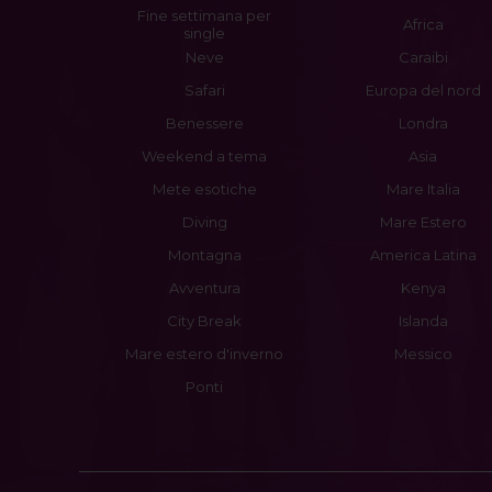
Fine settimana per
Africa
single
Neve
Caraibi
Safari
Europa del nord
Benessere
Londra
Weekend a tema
Asia
Mete esotiche
Mare Italia
Diving
Mare Estero
Montagna
America Latina
Avventura
Kenya
City Break
Islanda
Mare estero d'inverno
Messico
Ponti