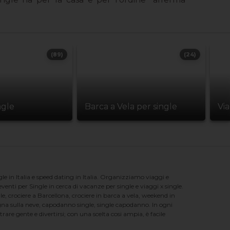
(89)
(24)
ngle
Barca a Vela per single
Vi
e in Italia e speed dating in Italia. Organizziamo viaggi e
enti per Single in cerca di vacanze per single e viaggi x single.
e, crociere a Barcellona, crociere in barca a vela, weekend in
na sulla neve, capodanno single, single capodanno. In ogni
e gente e divertirsi; con una scelta cosi ampia, è facile