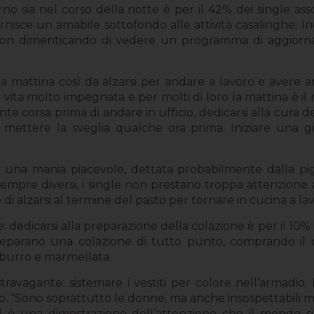
orno sia nel corso della notte è per il 42% dei single a
sce un amabile sottofondo alle attività casalinghe. Ino
a, non dimenticando di vedere un programma di aggio
a mattina così da alzarsi per andare a lavoro e avere a
una vita molto impegnata e per molti di loro la mattina è 
sante corsa prima di andare in ufficio, dedicarsi alla cura d
mettere la sveglia qualche ora prima. Iniziare una gio
ti una mania piacevole, dettata probabilmente dalla pig
empre diversi, i single non prestano troppa attenzione 
i alzarsi al termine del pasto per tornare in cucina a lavar
dedicarsi alla preparazione della colazione è per il 10% i
e preparano una colazione di tutto punto, comprando i
, burro e marmellata.
stravagante: sistemare i vestiti per colore nell’armadio
io. “Sono soprattutto le donne, ma anche insospettabili ma
d è una dimostrazione dell’attenzione che il mondo si