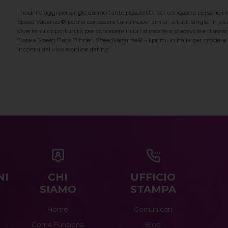
I nostri viaggi per single danno tante possibilità per conoscere persone 
Speed Vacanze® potrai conoscere tanti nuovi amici...e tutti single! In più
divertenti opportunità per conoscere in un'atmosfera piacevole e rilassan
Date e Speed Date Dinner. SpeedVacanze® - i primi in Italia per crociere p
incontri dal vivo e online dating.
NI
CHI
UFFICIO
SIAMO
STAMPA
Home
Comunicati
Come Funziona
Blog