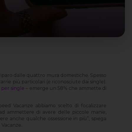
l riparo dalle quattro mura domestiche. Spesso
rrie più particolari (e riconosciute dai single).
per single
– emerge un 58% che ammette di
Speed Vacanze abbiamo scelto di focalizzare
i ad ammettere di avere delle piccole manie,
ttere anche qualche ossessione in più”, spiega
d Vacanze.