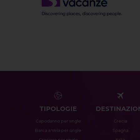
TIPOLOGIE
DESTINAZIO
Capodanno per single
Grecia
Barca a Vela per single
Spagna
Crociere per single
Italia