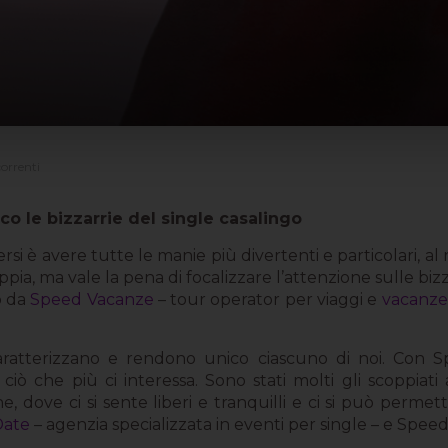
correnti
o le bizzarrie del single casalingo
rsi è avere tutte le manie più divertenti e particolari, a
ppia, ma vale la pena di focalizzare l’attenzione sulle bizza
o da
Speed Vacanze
– tour operator per viaggi e
vacanze 
e caratterizzano e rendono unico ciascuno di noi. Con 
ciò che più ci interessa. Sono stati molti gli scoppiat
, dove ci si sente liberi e tranquilli e ci si può perme
Date
– agenzia specializzata in eventi per single – e Spee