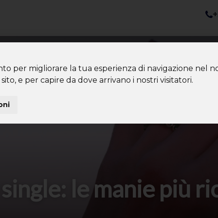
+
nazioni
Diventa Tour Leader
Co
About us
Community
nto per migliorare la tua esperienza di navigazione nel no
sito, e per capire da dove arrivano i nostri visitatori.
oni
 single: le manie più ri