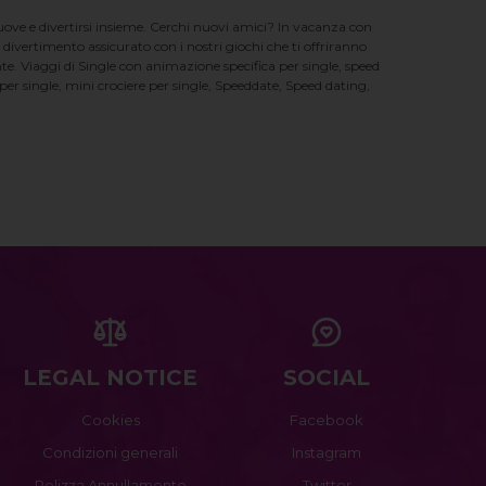
nuove e divertirsi insieme. Cerchi nuovi amici? In vacanza con
 divertimento assicurato con i nostri giochi che ti offriranno
te. Viaggi di Single con animazione specifica per single, speed
er single, mini crociere per single, Speeddate, Speed dating,
LEGAL NOTICE
SOCIAL
Cookies
Facebook
Condizioni generali
Instagram
Polizza Annullamento
Twitter