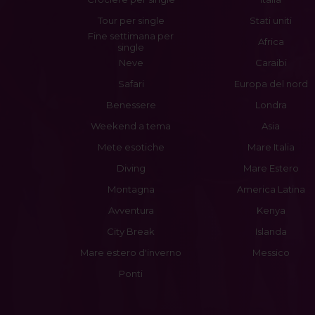
Tour per single
Stati uniti
Fine settimana per
Africa
single
Neve
Caraibi
Safari
Europa del nord
Benessere
Londra
Weekend a tema
Asia
Mete esotiche
Mare Italia
Diving
Mare Estero
Montagna
America Latina
Avventura
Kenya
City Break
Islanda
Mare estero d'inverno
Messico
Ponti