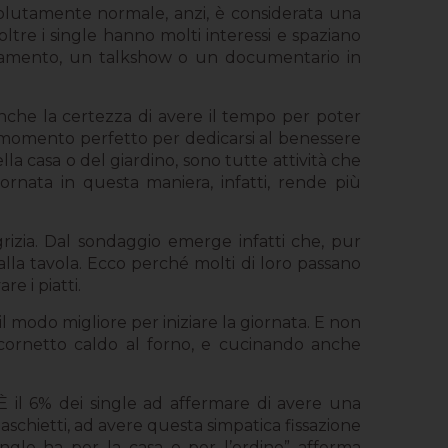
ssolutamente normale, anzi, è considerata una
ltre i single hanno molti interessi e spaziano
rnamento, un talkshow o un documentario in
nche la certezza di avere il tempo per poter
il momento perfetto per dedicarsi al benessere
ella casa o del giardino, sono tutte attività che
rnata in questa maniera, infatti, rende più
rizia. Dal sondaggio emerge infatti che, pur
alla tavola. Ecco perché molti di loro passano
e i piatti.
l modo migliore per iniziare la giornata. E non
l cornetto caldo al forno, e cucinando anche
. È il 6% dei single ad affermare di avere una
schietti, ad avere questa simpatica fissazione
ngle ha per la casa e per l’ordine”
afferma