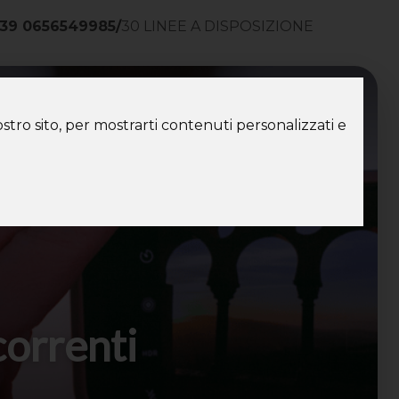
39 0656549985
/
30 LINEE A DISPOSIZIONE
ntatti
stro sito, per mostrarti contenuti personalizzati e
correnti