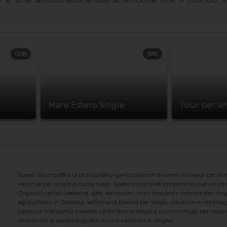
(29)
(58)
Mare Estero Single
Tour per si
Speed Vacanze® è la principale organizzazione di eventi e viaggi per singl
vacanze per single di tutta Italia. Speed Vacanze® propone iniziative ed ev
Organizziamo weekend, gite, escursioni, mini crociere e crociere per singl
agriturismo in Toscana, settimana bianca per single, vacanze in montag
vacanza mettiamo insieme tante donne single e uomini single per incontrar
incontrare la persona giusta in una vacanza di singles.