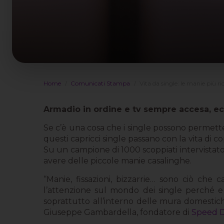
Home
Comunicati Stampa
Vita da single: le manie più ri
Armadio in ordine e tv sempre accesa, ecc
Se c’è una cosa che i single possono permette
questi capricci single passano con la vita di co
Su un campione di 1000 scoppiati intervistat
avere delle piccole manie casalinghe.
“Manie, fissazioni, bizzarrie… sono ciò ch
l’attenzione sul mondo dei single perché e 
soprattutto all’interno delle mura domestiche
Giuseppe Gambardella, fondatore di
Speed 