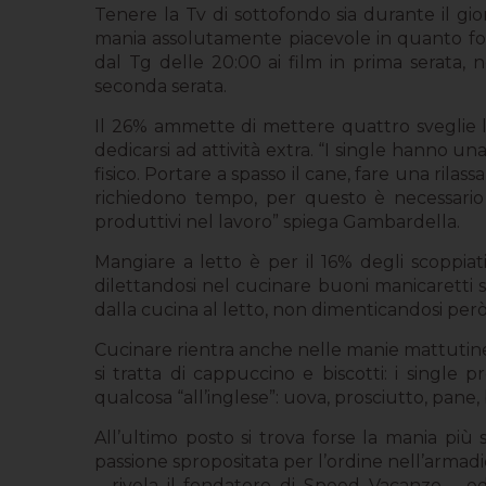
Tenere la Tv di sottofondo sia durante il gi
mania assolutamente piacevole in quanto forni
dal Tg delle 20:00 ai film in prima serat
seconda serata.
Il 26% ammette di mettere quattro sveglie l
dedicarsi ad attività extra. “I single hanno 
fisico. Portare a spasso il cane, fare una rilas
richiedono tempo, per questo è necessario 
produttivi nel lavoro” spiega Gambardella.
Mangiare a letto è per il 16% degli scoppia
dilettandosi nel cucinare buoni manicaretti s
dalla cucina al letto, non dimenticandosi però d
Cucinare rientra anche nelle manie mattutine: 
si tratta di cappuccino e biscotti: i singl
qualcosa “all’inglese”: uova, prosciutto, pane
All’ultimo posto si trova forse la mania più 
passione spropositata per l’ordine nell’armad
– rivela il fondatore di Speed Vacanze – e