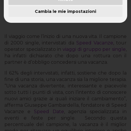
In seguito a una rottura con il partner, i single pensano a una nuova
Cambia le mie impostazioni
vita. In vacanza.
Il viaggio come l’inizio di una nuova vita. Il campione
di 2000 single, intervistati da
Speed Vacanze
, tour
operator specializzato in
viaggi di gruppo per single
,
ha infatti dichiarato che dopo una rottura con il
partner è d’obbligo concedersi una vacanza.
Il 62% degli intervistati, infatti, sostiene che dopo la
fine di una storia, una vacanza sia la migliore terapia.
“Una vacanza divertente, interessante e piacevole
sotto tutti i punti di vista, con l’intento di conoscere
nuovi amici grazie ai quali iniziare il cambiamento”,
afferma Giuseppe Gambardella, fondatore di Speed
Vacanze e
Speed Date
, agenzia specializzata in
eventi e feste per single.
Secondo questa
percentuale del campione, la vacanza è il miglior
modo per ritrovare un equilibrio interiore e anche