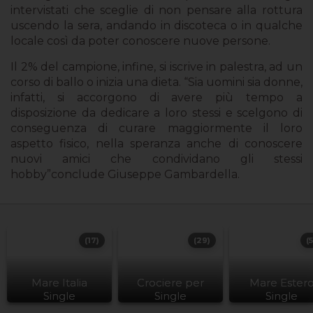
intervistati che sceglie di non pensare alla rottura
uscendo la sera, andando in discoteca o in qualche
locale così da poter conoscere nuove persone.
Il 2% del campione, infine, si iscrive in palestra, ad un
corso di ballo o inizia una dieta. “Sia uomini sia donne,
infatti, si accorgono di avere più tempo a
disposizione da dedicare a loro stessi e scelgono di
conseguenza di curare maggiormente il loro
aspetto fisico, nella speranza anche di conoscere
nuovi amici che condividano gli stessi
hobby”conclude Giuseppe Gambardella.
(17)
(29)
(
Mare Italia
Crociere per
Mare Ester
Single
Single
Single