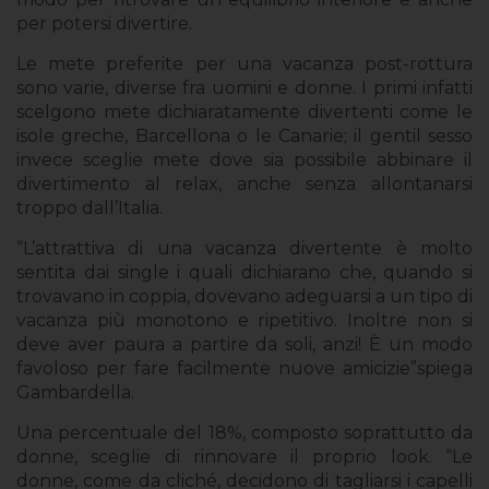
per potersi divertire.
Le mete preferite per una vacanza post-rottura
sono varie, diverse fra uomini e donne. I primi infatti
scelgono mete dichiaratamente divertenti come le
isole greche, Barcellona o le Canarie; il gentil sesso
invece sceglie mete dove sia possibile abbinare il
divertimento al relax, anche senza allontanarsi
troppo dall’Italia.
“L’attrattiva di una vacanza divertente è molto
sentita dai single i quali dichiarano che, quando si
trovavano in coppia, dovevano adeguarsi a un tipo di
vacanza più monotono e ripetitivo. Inoltre non si
deve aver paura a partire da soli, anzi! È un modo
favoloso per fare facilmente nuove amicizie”spiega
Gambardella.
Una percentuale del 18%, composto soprattutto da
donne, sceglie di rinnovare il proprio look. “Le
donne, come da cliché, decidono di tagliarsi i capelli