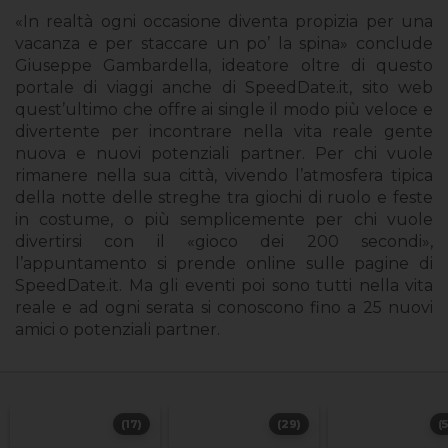
«In realtà ogni occasione diventa propizia per una
vacanza e per staccare un po’ la spina» conclude
Giuseppe Gambardella, ideatore oltre di questo
portale di viaggi anche di SpeedDate.it, sito web
quest’ultimo che offre ai single il modo più veloce e
divertente per incontrare nella vita reale gente
nuova e nuovi potenziali partner. Per chi vuole
rimanere nella sua città, vivendo l’atmosfera tipica
della notte delle streghe tra giochi di ruolo e feste
in costume, o più semplicemente per chi vuole
divertirsi con il «gioco dei 200 secondi»,
l’appuntamento si prende online sulle pagine di
SpeedDate.it. Ma gli eventi poi sono tutti nella vita
reale e ad ogni serata si conoscono fino a 25 nuovi
amici o potenziali partner.
(17)
(29)
(