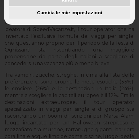
Per Halloween 2018 gli italiani scelgono di partire.
Cambia le mie impostazioni
«Halloween è l’occasione migliore per concedersi un
viaggio» puntualizza Giuseppe Gambardella,
ideatore di SpeedVacanze.it, il tour operator che ha
inventato l’esclusiva formula dei viaggi per single,
che quest’anno proprio per il periodo della festa di
Ognissanti sta riscontrando una maggiore
propensione da parte degli italiani a scegliere di
concedersi una vacanza più o meno breve.
Tra vampiri, zucche, streghe, in cima alla lista delle
preferenze ci sono proprio le mete esotiche (33%),
le crociere (26%) e le destinazioni in Italia (24%),
mentre a scegliere le capitali europee è il 12%. Tra le
destinazioni extraeuropee, il tour operator
specializzato in viaggi per single e di gruppo sta
riscontrando un boom di iscrizioni per Marsa Alam,
luogo incantato per un Halloween strepitoso e
mozzafiato tra murene, tartarughe giganti, barriera
corallina e acque limpide come piscine, luogo ideale