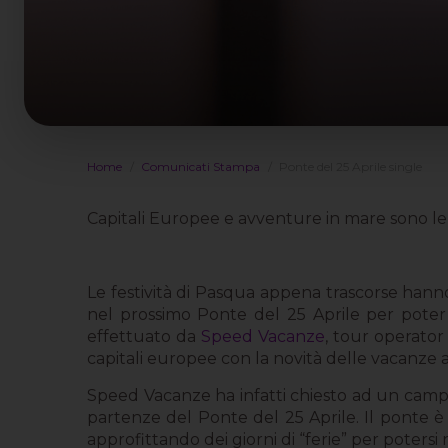
Home
Comunicati Stampa
Ponte del 25 Aprile single
Capitali Europee e avventure in mare sono l
Le festività di Pasqua appena trascorse hanno
nel prossimo Ponte del 25 Aprile per poter
effettuato da
Speed Vacanze
, tour operator
capitali europee con la novità delle vacanze
Speed Vacanze ha infatti chiesto ad un campio
partenze del Ponte del 25 Aprile. Il ponte è
approfittando dei giorni di “ferie” per potersi 