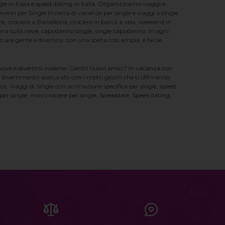
e in Italia e speed dating in Italia. Organizziamo viaggi e
enti per Single in cerca di vacanze per single e viaggi x single.
e, crociere a Barcellona, crociere in barca a vela, weekend in
na sulla neve, capodanno single, single capodanno. In ogni
e gente e divertirsi; con una scelta cosi ampia, è facile
nuove e divertirsi insieme. Cerchi nuovi amici? In vacanza con
 divertimento assicurato con i nostri giochi che ti offriranno
te. Viaggi di Single con animazione specifica per single, speed
er single, mini crociere per single, Speeddate, Speed dating,