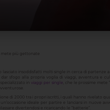
e mete più gettonate
 lasciato insoddisfatti molti single in cerca di partenze 
 dar sfogo alla propria voglia di viaggi, avventura e 
 specializzato in
viaggi per single
, che le prossime mete “
 avventurose.
ne di 2000 tra i propri iscritti, i quali hanno rivelato q
 un’occasione ideale per partire e lanciarsi in nuove av
rilassare divertendosi e ricaricando le “batterie”.