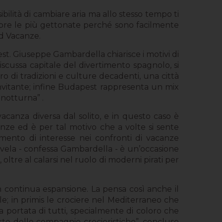
ibilità di cambiare aria ma allo stesso tempo ti
empre le più gettonate perché sono facilmente
ed Vacanze.
est. Giuseppe Gambardella chiarisce i motivi di
scussa capitale del divertimento spagnolo, si
ro di tradizioni e culture decadenti, una città
 invitante; infine Budapest rappresenta un mix
 notturna” .
vacanza diversa dal solito, e in questo caso è
anze ed è per tal motivo che a volte si sente
aumento di interesse nei confronti di vacanze
a vela - confessa Gambardella - è un’occasione
oltre al calarsi nel ruolo di moderni pirati per
n continua espansione. La pensa così anche il
le; in primis le crociere nel Mediterraneo che
la portata di tutti, specialmente di coloro che
rte delle compagnie crocieristiche”, concluse