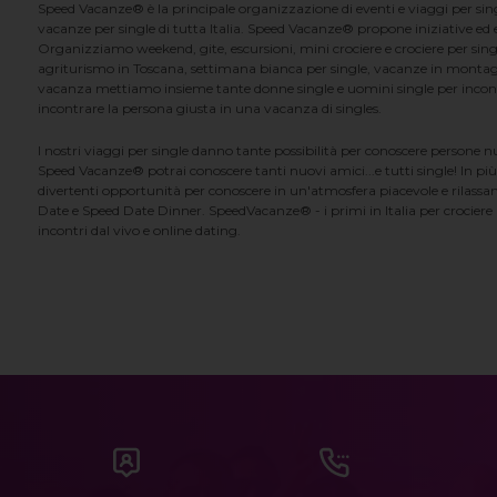
Speed Vacanze® è la principale organizzazione di eventi e viaggi per singl
vacanze per single di tutta Italia. Speed Vacanze® propone iniziative ed ev
Organizziamo weekend, gite, escursioni, mini crociere e crociere per singl
agriturismo in Toscana, settimana bianca per single, vacanze in montag
vacanza mettiamo insieme tante donne single e uomini single per incontrar
incontrare la persona giusta in una vacanza di singles.
I nostri viaggi per single danno tante possibilità per conoscere persone 
Speed Vacanze® potrai conoscere tanti nuovi amici...e tutti single! In più
divertenti opportunità per conoscere in un'atmosfera piacevole e rilassan
Date e Speed Date Dinner. SpeedVacanze® - i primi in Italia per crociere p
incontri dal vivo e online dating.