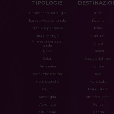
TIPOLOGIE
DESTINAZIO
Capodanno per single
Grecia
Barca a Vela per single
Spagna
Crociere per single
Italia
Tour per single
Stati uniti
Fine settimana per
Africa
single
Neve
Caraibi
Safari
Europa del nord
Benessere
Londra
Weekend a tema
Asia
Mete esotiche
Mare Italia
Diving
Mare Estero
Montagna
America Latina
Avventura
Kenya
City Break
Islanda