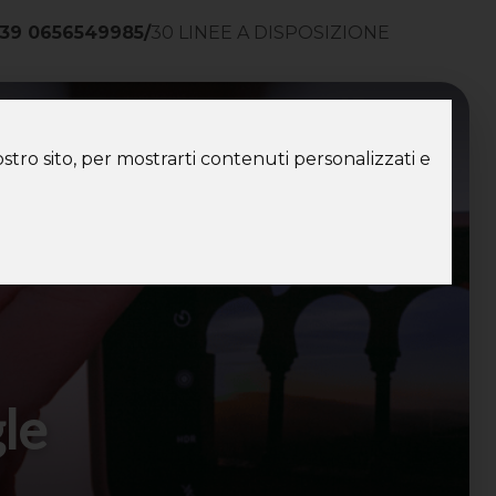
39 0656549985
/
30 LINEE A DISPOSIZIONE
ntatti
stro sito, per mostrarti contenuti personalizzati e
gle