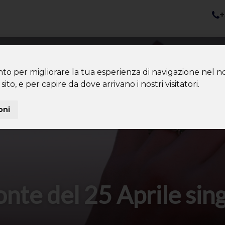
+
nazioni
Diventa Tour Leader
Co
About us
Community
nto per migliorare la tua esperienza di navigazione nel no
sito, e per capire da dove arrivano i nostri visitatori.
oni
nte del 25 Aprile sin