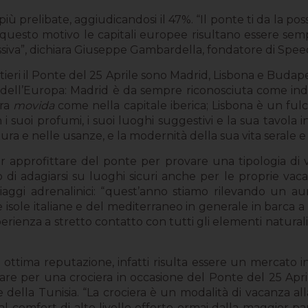
ù prelibate, aggiudicandosi il 47%. “Il ponte ti da la poss
er questo motivo le capitali europee risultano essere s
ssiva”, dichiara Giuseppe Gambardella, fondatore di Spe
tieri il Ponte del 25 Aprile sono Madrid, Lisbona e Budap
dell’Europa: Madrid è da sempre riconosciuta come indi
era
movida
come nella capitale iberica; Lisbona è un fulc
n i suoi profumi, i suoi luoghi suggestivi e la sua tavola
ettura e nelle usanze, e la modernità della sua vita serale e
er approfittare del ponte per provare una tipologia di 
o di adagiarsi su luoghi sicuri anche per le proprie vac
in viaggi adrenalinici: “quest’anno stiamo rilevando un 
 isole italiane e del mediterraneo in generale in barca 
rienza a stretto contatto con tutti gli elementi naturali, 
ttima reputazione, infatti risulta essere un mercato i
are per una crociera in occasione del Ponte del 25 Apri
e della Tunisia. “La crociera è un modalità di vacanza al
l comfort di alto livello offerto ormai dalla maggior pa