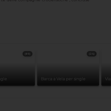
(89)
(24)
ngle
Barca a Vela per single
Vi