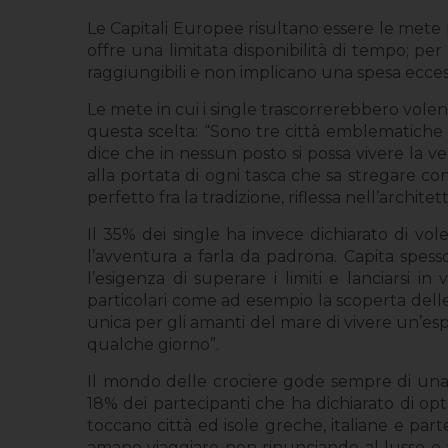
Le Capitali Europee risultano essere le mete pi
offre una limitata disponibilità di tempo; p
raggiungibili e non implicano una spesa ecce
Le mete in cui i single trascorrerebbero volen
questa scelta: “Sono tre città emblematiche 
dice che in nessun posto si possa vivere la v
alla portata di ogni tasca che sa stregare co
perfetto fra la tradizione, riflessa nell’archit
Il 35% dei single ha invece dichiarato di vol
l’avventura a farla da padrona. Capita spess
l’esigenza di superare i limiti e lanciarsi 
particolari come ad esempio la scoperta delle
unica per gli amanti del mare di vivere un’espe
qualche giorno”.
Il mondo delle crociere gode sempre di una o
18% dei partecipanti che ha dichiarato di opt
toccano città ed isole greche, italiane e part
amano viaggiare non rinunciando al lusso e a