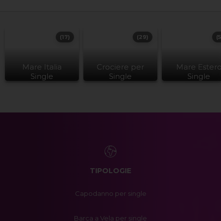
(17)
(29)
(
Mare Italia
Crociere per
Mare Ester
Single
Single
Single
TIPOLOGIE
Capodanno per single
Barca a Vela per single