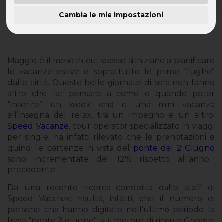
In continua crescita il trend che vede i single
Cambia le mie impostazioni
protagonisti delle vacanze brevi
Maggio è il mese in cui spesso si iniziano a pianificare
le vacanze estive e soprattutto le prime “fughe”
dalle città. Queste belle giornate di sole non fanno
altro che far pensare a come e quando poter
“inserire” un week end o una mini vacanza
all’insegna del relax, tra un impegno e un altro.
Speed Vacanze
, tour operator specializzato in viaggi
per single, ha infatti rilevato che le prenotazioni e
quindi le partenze in vista del
ponte del 2 Giugno
sono incrementate del 12% rispetto all’anno
precedente.
Da una recente ricerca condotta dallo staff di
Speed Vacanze risulta, infatti, che il numero di
persone che hanno digitato nell’ultimo periodo la
frase “ponte 2 giugno”, sul motore di ricerca Google,