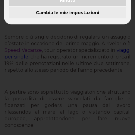
Rifiuto
Boom di prenotazioni in occasione del ponte
Cambia le mie impostazioni
del primo maggio
Sempre più single decidono di regalarsi un assaggio
d’estate in occasione del primo maggio. A rivelarlo è
Speed Vacanze
, tour operator specializzato in
viaggi
per single
, che ha registrato un incremento di circa il
19% delle prenotazioni nelle ultime due settimane,
rispetto allo stesso periodo dell’anno precedente.
A partire sono soprattutto viaggiatori che sfruttano
la possibilità di essere svincolati da famiglie e
fidanzati per godersi una pausa dal lavoro
rilassandosi al mare, al lago o visitando capitali
europee, approfittandone per fare nuove
conoscenze.